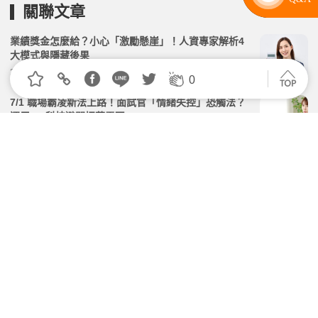
關聯文章
業績獎金怎麼給？小心「激勵懸崖」！人資專家解析4
大模式與隱藏後果
2026.03.13 | 104小編 | 5093觀看數
0
7/1 職場霸凌新法上路！面試官「情緒失控」恐觸法？
運用 AI 科技避開招募雷區
2026.06.08 | 104小編 | 2627觀看數
聯發科薪資中位數355萬元！人資主管揭徵才條件「4大
特質」及AI觀察
2026.07.08 | 104小編 | 4784觀看數
老闆常要看招募成效？數據圖表讓報表整理更有效
率 （客戶分享 1）｜甄試流程
2026.07.28 | 104小編 | 1678觀看數
「先給獎金再扣回」對比「達標才給錢」，哪種方式讓
員工更努力？
2026.02.13 | 104小編 | 2047觀看數