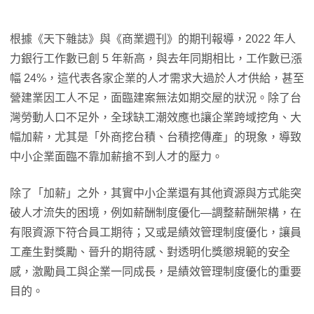
根據《天下雜誌》與《商業週刊》的期刊報導，2022 年人
力銀行工作數已創 5 年新高，與去年同期相比，工作數已漲
幅 24%，這代表各家企業的人才需求大過於人才供給，甚至
營建業因工人不足，面臨建案無法如期交屋的狀況。除了台
灣勞動人口不足外，全球缺工潮效應也讓企業跨域挖角、大
幅加薪，尤其是「外商挖台積、台積挖傳產」的現象，導致
中小企業面臨不靠加薪搶不到人才的壓力。
除了「加薪」之外，其實中小企業還有其他資源與方式能突
破人才流失的困境，例如薪酬制度優化—調整薪酬架構，在
有限資源下符合員工期待；又或是績效管理制度優化，讓員
工產生對獎勵、晉升的期待感、對透明化獎懲規範的安全
感，激勵員工與企業一同成長，是績效管理制度優化的重要
目的。