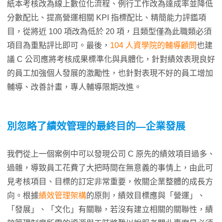
紙本考核改為線上數位化流程、例行工作改為達成率並降低
分數配比、提高營運相關 KPI 指標配比、精簡能力評鑑項
目，從將近 100 項改為低於 20 項，且類型僅為此職類必須
項目為重點評比即可。最後，
104 人資學院的輔導顧問
也建
議 C 公司應將考核成果標準化與具體化，針對績效表現良好
的員工加強個人發展的激勵性，也針對表現不好的員工增加
輔導、改善計畫，專人輔導限期改進。
別忽略了績效管理的最終目的—企業發展
我們從上一個案例中可以發現公司 C 原先的績效項目過多、
過雜，導致員工花費了大把時間在無意義的事情上，由此可
見考核項目、目標的訂定非常重要，攸關企業整體的成長方
向。根據
績效管理架構
的原則，績效目標應與「營運」、
「發展」、「文化」有關聯，若沒有建立相關的關聯性，績