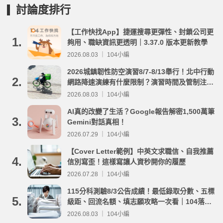
討論度排行
【工作快找App】捷運搜尋更彈性、封鎖公司更
1.
夠用、職缺資訊更透明｜3.37.0 版本更新教學
2026.08.03 ｜ 104小編
2026城鎮韌性防空演習8/7-8/13舉行！北中行動
2.
網路降速演練有什麼限制？演習時間及管制注意
事項整理
2026.08.03 ｜ 104小編
AI真的改變了生活？Google報告解密1,500萬筆
3.
Gemini對話真相！
2026.07.29 ｜ 104小編
【Cover Letter範例】中英文求職信、自我推薦
4.
信別寫歪！這樣寫讓人資秒開你的履歷
2026.07.28 ｜ 104小編
115分科測驗8/3公告成績！最低錄取分數、五標
5.
級距、回流名額、填志願攻略一次看｜104落點
分析
2026.08.03 ｜ 104小編