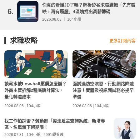
你真的看懂JD了嗎？解析矽谷求職邏輯「先有職
6.
缺，再有履歷」4區塊找出高薪籌碼
2026.08.03 ｜ 104小編
求職攻略
更多訂閱內容
談薪水被Low-ball壓價怎麼辦？
面試遇防空演習、行動網路降速
外商主管拆解2種底牌計算法，
注意！實體及視訊面試務必提早
量化轉職成本
準備
2026.08.06 | 104小編
2026.08.06 | 104小編
找工作怕踩雷？勞動部「違法雇主查詢系統」新增專
區、名單無下架期限！
2026.07.31 | 104小編 | 2991觀看數