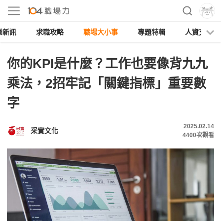
業新訊
求職攻略
職場大小事
專題特輯
人資充電
你的KPI是什麼？工作也要像背九九
乘法，2招牢記「關鍵指標」重要數
字
2025.02.14
采實文化
4400
次觀看