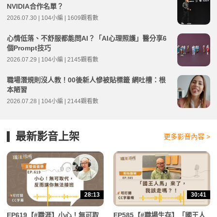
NVIDIA合作名單？
2026.07.30 | 104小編 | 1609觀看數
心情低落、不舒服都能問AI？「AI心理照護」醫分享6
個Prompt技巧
2026.07.29 | 104小編 | 2145觀看數
職場潛規則沒人教！00後新人慘被貼標籤 網吐槽：根
本陋習
2026.07.28 | 104小編 | 2144觀看數
最新影音上架
更多影音內容 >
28:13
30:41
EP619【#職涯】小心！無可取
EP585【#職場生存】「國王人