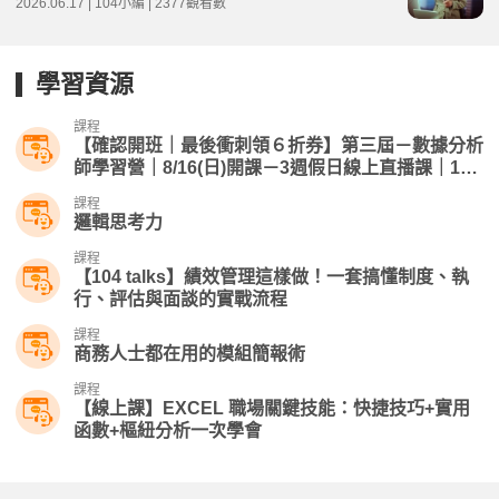
2026.06.17 | 104小編 | 2377觀看數
學習資源
課程
【確認開班｜最後衝刺領６折券】第三屆－數據分析
師學習營｜8/16(日)開課－3週假日線上直播課｜104
獨家
課程
邏輯思考力
課程
【104 talks】績效管理這樣做！一套搞懂制度、執
行、評估與面談的實戰流程
課程
商務人士都在用的模組簡報術
課程
【線上課】EXCEL 職場關鍵技能：快捷技巧+實用
函數+樞紐分析一次學會