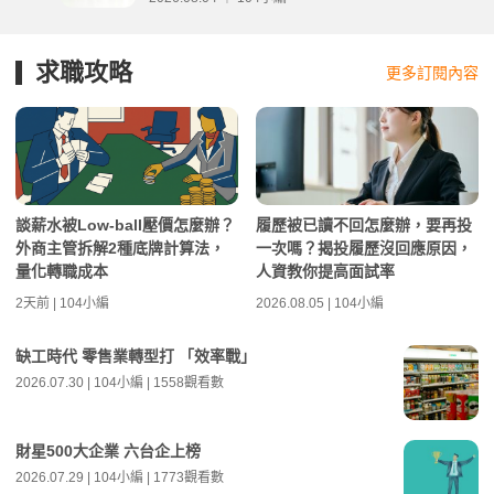
求職攻略
更多訂閱內容
談薪水被Low-ball壓價怎麼辦？
履歷被已讀不回怎麼辦，要再投
外商主管拆解2種底牌計算法，
一次嗎？揭投履歷沒回應原因，
量化轉職成本
人資教你提高面試率
2天前 | 104小編
2026.08.05 | 104小編
缺工時代 零售業轉型打 「效率戰」
2026.07.30 | 104小編 | 1558觀看數
財星500大企業 六台企上榜
2026.07.29 | 104小編 | 1773觀看數