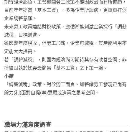
期待經濟起色，主管機關勞工政策不能因政治而有所偏頗，
目前年年提高「基本工資」，多為企業所詬病，更重重打消
企業調薪意願。
未來勞工政策連結財稅政策，應循漸進刺激企業採行「調薪
減稅」目標邁進。
雖影響年度稅收﹔但勞工加薪，企業可減稅，其產能利用率
定能大大提高。
若「調薪減稅」，則國內經濟尚可期待其存有改善空間﹔非
持續固執於操弄最簡易「基本工資」之下策一途。
小結
「調薪減稅」政策，對於勞工而言，加薪讓勞工發現己尚有
餘力(利)面對自提(率)意願或決策之思考空間。
職場力滿意度調查