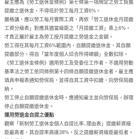
雇主應為《勞工退休金條例》第七條第一項規定之勞工負擔
提繳之退休金，不得低於勞工每月工資6%。
嚴格講，應以勞工每月實際工資，再依「勞工退休金月提繳
工資分級表」對應其適當級距之「月提繳工資」乘上6%，
才真正屬於雇主為勞工按月提繳之勞退金之金額。
勞工得在其每月工資6%範圍內，自願提繳退休金，其自願
提繳部分，得自「當年度個人綜合所得總額」全數扣除。
《勞工退休金條例》適用勞工及受委任工作者、不適用勞動
基準法之勞工依同條例第十四條自願提繳退休金者，雇主應
填具申報表通知勞保局，並得自其工資中扣繳，向勞保局繳
納。
勞工停止自願提繳退休金時，應通知雇主並向勞保局，辦理
停止自願提繳退休金。
運用勞退金自提之優點
觀察「新制勞工退休金個人自提比率､理由表」提繳薪資級
距最高者，其自提率高達38%，反之提繳薪資級距最低者，