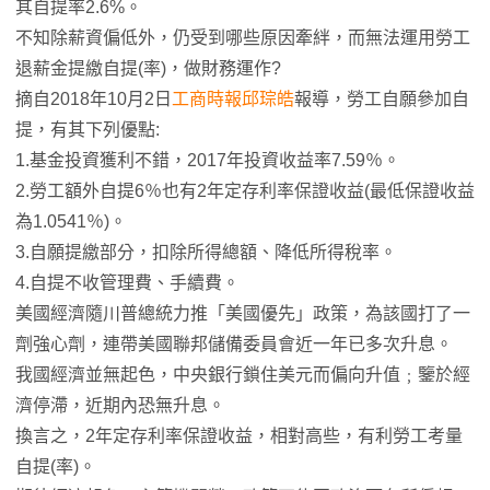
其自提率2.6%。
不知除薪資偏低外，仍受到哪些原因牽絆，而無法運用勞工
退薪金提繳自提(率)，做財務運作?
摘自2018年10月2日
工商時報
邱琮皓
報導，勞工自願參加自
提，有其下列優點:
1.基金投資獲利不錯，2017年投資收益率7.59％。
2.勞工額外自提6％也有2年定存利率保證收益(最低保證收益
為1.0541％)。
3.自願提繳部分，扣除所得總額、降低所得稅率。
4.自提不收管理費、手續費。
美國經濟隨川普總統力推「美國優先」政策，為該國打了一
劑強心劑，連帶美國聯邦儲備委員會近一年已多次升息。
我國經濟並無起色，中央銀行鎖住美元而偏向升值﹔鑒於經
濟停滯，近期內恐無升息。
換言之，2年定存利率保證收益，相對高些，有利勞工考量
自提(率)。