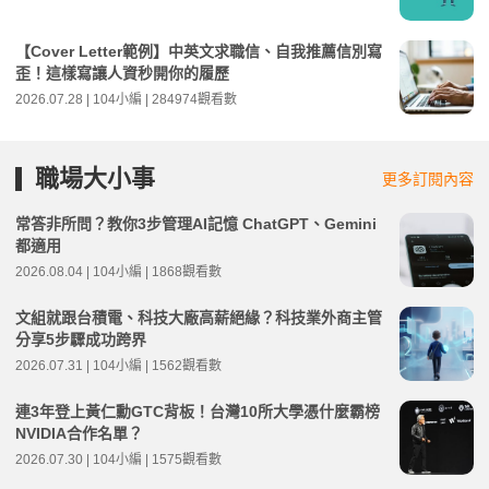
【Cover Letter範例】中英文求職信、自我推薦信別寫
歪！這樣寫讓人資秒開你的履歷
2026.07.28 | 104小編 | 284974觀看數
職場大小事
更多訂閱內容
常答非所問？教你3步管理AI記憶 ChatGPT、Gemini
都適用
2026.08.04 | 104小編 | 1868觀看數
文組就跟台積電、科技大廠高薪絕緣？科技業外商主管
分享5步驟成功跨界
2026.07.31 | 104小編 | 1562觀看數
連3年登上黃仁勳GTC背板！台灣10所大學憑什麼霸榜
NVIDIA合作名單？
2026.07.30 | 104小編 | 1575觀看數