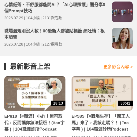
心情低落、不舒服都能問AI？「AI心理照護」醫分享6
個Prompt技巧
2026.07.29 | 104小編 | 2131觀看數
職場潛規則沒人教！00後新人慘被貼標籤 網吐槽：根
本陋習
2026.07.28 | 104小編 | 2127觀看數
最新影音上架
更多影音內容 >
28:13
30:41
EP619【#職涯】小心！無可取
EP585【#職場生存】「國王人
代，反而讓你無法接班！(#cc字
馬」來了，我該走嗎？！ (#cc
幕 ) | 104職涯診所Podcast
字幕 ) | 104職涯診所Podcast