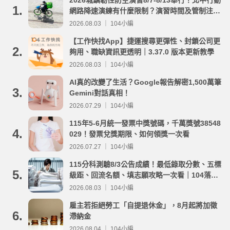
2026城鎮韌性防空演習8/7-8/13舉行！北中行動
1.
網路降速演練有什麼限制？演習時間及管制注意
事項整理
2026.08.03 ｜ 104小編
【工作快找App】捷運搜尋更彈性、封鎖公司更
2.
夠用、職缺資訊更透明｜3.37.0 版本更新教學
2026.08.03 ｜ 104小編
AI真的改變了生活？Google報告解密1,500萬筆
3.
Gemini對話真相！
2026.07.29 ｜ 104小編
115年5-6月統一發票中獎號碼，千萬獎號38548
4.
029！發票兌獎期限、如何領獎一次看
2026.07.27 ｜ 104小編
115分科測驗8/3公告成績！最低錄取分數、五標
5.
級距、回流名額、填志願攻略一次看｜104落點
分析
2026.08.03 ｜ 104小編
雇主若拒絕勞工「自提退休金」，8月起將加徵
6.
滯納金
2026.08.04 ｜ 104小編