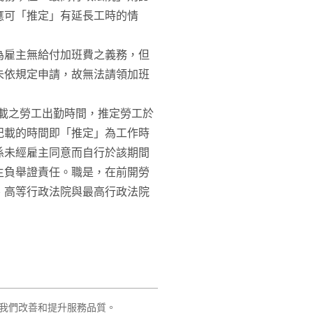
應可「推定」有延長工時的情
為雇主無給付加班費之義務，但
未依規定申請，故無法請領加班
記載之勞工出勤時間，推定勞工於
記載的時間即「推定」為工作時
係未經雇主同意而自行於該期間
主負舉證責任。職是，在前開勞
、高等行政法院與最高行政法院
我們改善和提升服務品質。