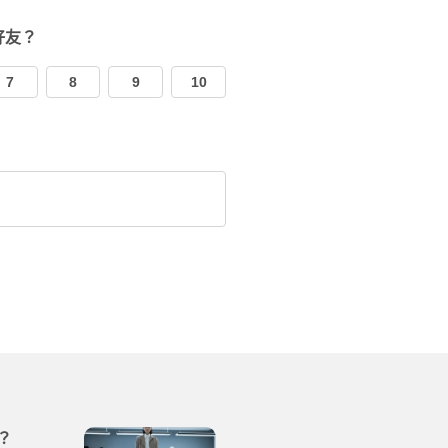
好友？
7
8
9
10
？