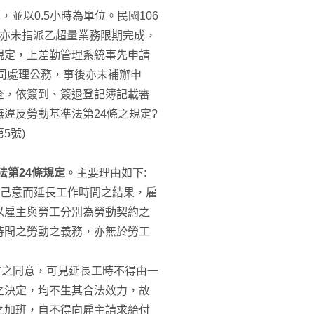
並以0.5小時為單位。民國106
，亦未指派乙超量業務限期完成，
規定，上差勤管理系統事先申請
公司處理公務，事後亦未補辦申
查，依簽到、簽退登記簿記載審
違反勞動基準法第24條之規定?
5號)
法第24條規定
。主要理由如下:
依己意而延長工作時間之結果，雇
以雇主與勞工分別為勞動契約之
時間之勞動之義務，亦無於勞工
方之同意，可見延長工時不得由一
之決定，均不生其合法效力，故
之加班，自不得向雇主請求給付