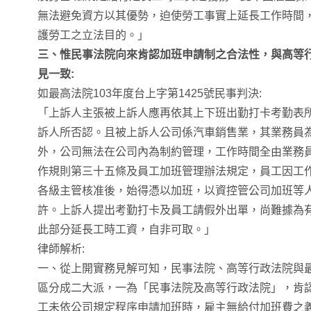
無法避免資方以其優勢，迫使勞工事實上延長工作時間
護勞工之立法目的。」
三、惟民事法院向來肯認加班申請制之合法性，與高等
見一致:
如最高法院103年度台上字第1425號民事判決:
「上訴人主張被上訴人應再依其上下班出勤打卡考勤表
訴人所否認。且被上訴人公司係汽車銷售業，其業務員
外，公司無法在公司內為制約管理，工作時間全由業務
作規則第三十五條及員工加班管理辦法規定，員工因工
各級主管核准後，始得憑以加班，以資控管公司加班等
許。上訴人提出考勤打卡及員工請假外出單，尚難據為
此部分延長工時工資，自非可取。」
律師解析:
一、從上開實務見解可知，民事法院、高等行政法院與
區分成二大派，一為「民事法院及高等行政法院」，肯
工未依公司規定程序申請加班時，雇主無給付加班費之