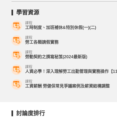
學習資源
課程
工時制度、加班補休&特別休假(一)(二)
課程
勞工各類請假實務
課程
勞動契約之撰寫秘笈(2024最新版)
課程
人資必學！深入理解勞工出勤管理與實務操作【11/
課程
工資薪酬 勞健保常見爭議案例及薪資結構調整
討論度排行