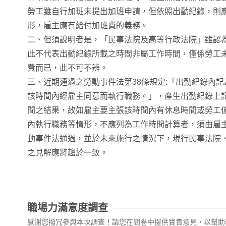
勞工雖自行加班未提出加班申請，但依照出勤紀錄，則
形，雇主應有給付加班費的義務。
二、但須說明者是，「民事法院及高等行政法院」雖認
此不代表出勤紀錄所載之時間非屬工作時間，僅係勞工
費而已，此不可不辨。
三、近期通過之勞動事件法第38條規定:「出勤紀錄內
該時間內經雇主同意而執行職務。」，產生出勤紀錄上
間之結果，故如雇主要主張該時間內有休息時間或勞工
內執行職務等情形，不應列為工作時間計算者，須由雇
動事件法通過，並於未來施行之情況下，現行民事法院
之見解應將趨於一致。
職場力滿意度調查
感謝您撥冗參與本次調查！請您在問卷中提供寶貴意見，以幫助