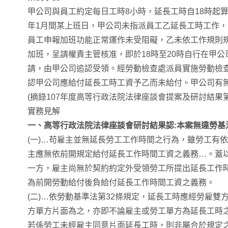
甲公司與員工約定每日工時8小時，延長工時自18時起算，
年1月間某上班日，甲公司未指派員工乙延長工時工作
員工申報加班功能正常運作未受阻礙，乙未依工作規則
加班，呈請權責主管核准，即於18時至20時自行在甲
請，由甲公司追認受領。經勞動檢查處派員實施勞動檢
認甲公司應給付延長工時工資予乙而未給付。甲公司有無
(摘錄107年度高等行政法院法律座談會提案及研討結果第
實務見解
一、高等行政法院法律座談會研討結果認:本案無違勞基
(一)…苟雇主並無延長勞工工作時間之行為，雖勞工有
主應無依前開規定給付延長工作時間工資之義務…。蓋
一方，雇主尚無於契約約定外受領勞工所提出延長工作
為前開勞動給付後負給付延長工作時間工資之義務。
(二)…依勞動基準法第32條規定，延長工時應經勞雇雙
方單方片面為之，亦即不論雇主或勞工單方為延長工時
若係勞工未經雇主同意片面延長工時，則非屬合於規定