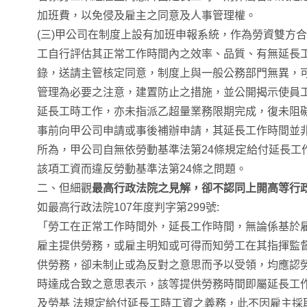
加班費，以免侵及雇主之同意及人事管理權。
(三)甲公司在制度上設有加班申報系統，作為勞資雙方
工自行評估其正常工作時間內之效率、品質、有無延長
錄，送請主管核定同意，制度上與一般公務部門無異，
管理為必要之注意，建置防止之措施，並公開揭示使員
延長工時工作，亦未指派乙超量業務限期完成，復未阻
事前向甲公司申請或事後補辦申請，其延長工作時間並
所為，甲公司自無依勞動基準法第24條規定給付延長工
該項工資而違反勞動基準法第24條之問題。
二、但細觀
最高行政法院之見解，卻不認同上開高等行
如最高行政法院107年度判字第299號:
「勞工在正常工作時間外，延長工作時間，無論係基於
雇主提供勞務，或雇主明知或可得而知勞工在其指揮監
供勞務，卻未制止或為反對之意思而予以受領，均應認
時達成合致之意思表示，該等提供勞務時間即屬延長工
及勞基 法規定給付延長工時工資之義務，此不因雇主採