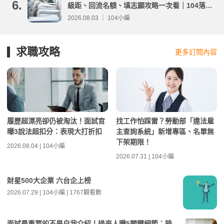
6.
級距、回流名額、填志願攻略一次看｜104落點
分析
2026.08.03 ｜ 104小編
求職攻略
更多訂閱內容
履歷超漂亮卻仍被淘汰！面試官
找工作怕踩雷？勞動部「違法雇
曝3說法超扣分：表現大打折扣
主查詢系統」新增專區、名單無
下架期限！
2026.08.04 | 104小編
2026.07.31 | 104小編
財星500大企業 六台企上榜
2026.07.29 | 104小編 | 1767觀看數
面試最重要的不是自我介紹！過來人曝5關鍵細節：錄