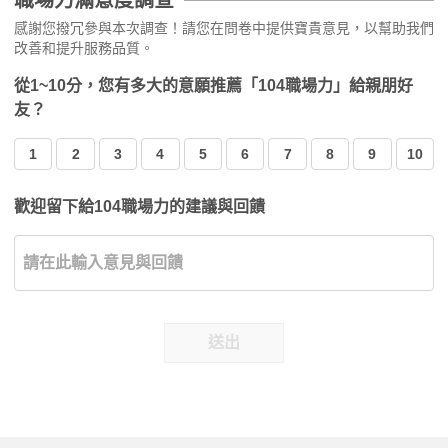
職場力滿意度調查
感謝您撥冗參與本次調查！請您在問卷中提供寶貴意見，以幫助我們
改善和提升服務品質。
從1~10分，您有多大的意願推薦「104職場力」給親朋好
友？
1
2
3
4
5
6
7
8
9
10
歡迎留下給104職場力的建議與回饋
送出