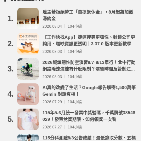
雇主若拒絕勞工「自提退休金」，8月起將加徵
1.
滯納金
2026.08.04 ｜ 104小編
【工作快找App】捷運搜尋更彈性、封鎖公司更
2.
夠用、職缺資訊更透明｜3.37.0 版本更新教學
2026.08.03 ｜ 104小編
2026城鎮韌性防空演習8/7-8/13舉行！北中行動
3.
網路降速演練有什麼限制？演習時間及管制注意
事項整理
2026.08.03 ｜ 104小編
AI真的改變了生活？Google報告解密1,500萬筆
4.
Gemini對話真相！
2026.07.29 ｜ 104小編
115年5-6月統一發票中獎號碼，千萬獎號38548
5.
029！發票兌獎期限、如何領獎一次看
2026.07.27 ｜ 104小編
115分科測驗8/3公告成績！最低錄取分數、五標