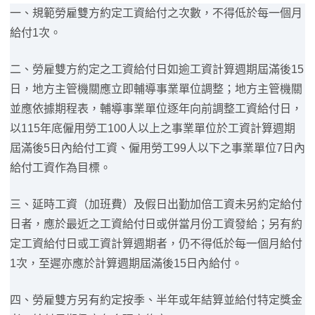
一、規範勞雇雙方約定工資給付之次數，不得低於每一個月
給付1次。
二、勞雇雙方約定之工資給付日如逾工資計算週期屆滿後15
日，地方主管機關應立即輔導事業單位調整；地方主管機關
並應依據期程表，輔導事業單位逐年向前調整工資給付日，
以115年底僱用勞工100人以上之事業單位於工資計算週期
屆滿後5日內給付工資、僱用勞工99人以下之事業單位7日內
給付工資作為目標。
三、延時工資（加班費）及假日出勤加倍工資未另約定給付
日者，應於最近之工資給付日或併當月份工資發給；另有約
定工資給付日或工資計算週期者，仍不得低於每一個月給付
1次，至遲亦應於計算週期屆滿後15日內給付。
四、勞雇雙方另有約定按季、半年或年結算並給付特定獎金