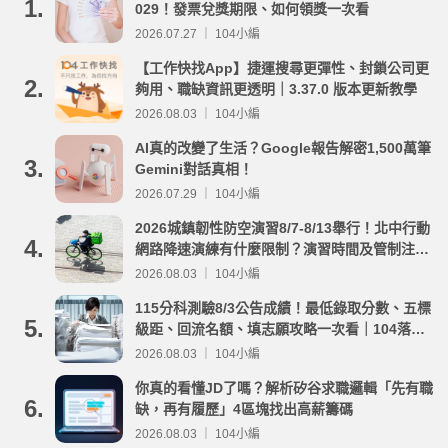
1.
029！發票兌獎期限、如何領獎一次看
2026.07.27 ｜ 104小編
【工作快找App】捷運搜尋更彈性、封鎖公司更
2.
夠用、職缺資訊更透明｜3.37.0 版本更新教學
2026.08.03 ｜ 104小編
AI真的改變了生活？Google報告解密1,500萬筆
3.
Gemini對話真相！
2026.07.29 ｜ 104小編
2026城鎮韌性防空演習8/7-8/13舉行！北中行動
4.
網路降速演練有什麼限制？演習時間及管制注意
事項整理
2026.08.03 ｜ 104小編
115分科測驗8/3公告成績！最低錄取分數、五標
5.
級距、回流名額、填志願攻略一次看｜104落點
分析
2026.08.03 ｜ 104小編
你真的看懂JD了嗎？解析矽谷求職邏輯「先有職
6.
缺，再有履歷」4區塊找出高薪籌碼
2026.08.03 ｜ 104小編