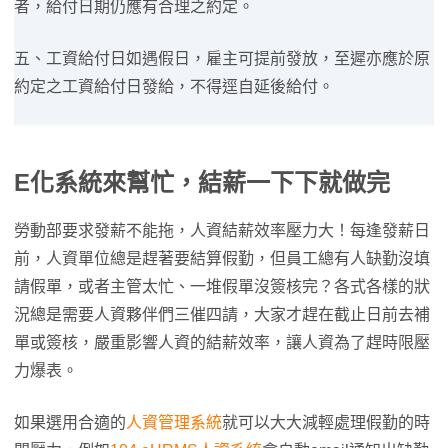
者，給付日期仍應有合理之約定。
五、工資給付日如遇假日，雇主可提前發放，至遲亦應於原
約定之工資給付日發給，不得逕自延後給付。
E
化系統來幫忙，結薪一下下就做完
勞動部要求發薪不能拖，人資結薪效率壓力大！每逢發薪日
前，人資單位總是趕著要結算假勤，但員工總有人缺勤沒填
請假單，或者主管太忙、一堆假單沒簽核完？各式各樣的狀
況總是需要人資夥伴們三催四請，大家才趕在截止日前去補
單或簽核，嚴重影響人資的結薪效率，讓人資為了趕時限壓
力爆表。
如果選用合適的
人資管理系統
就可以大大減輕處理假勤的時