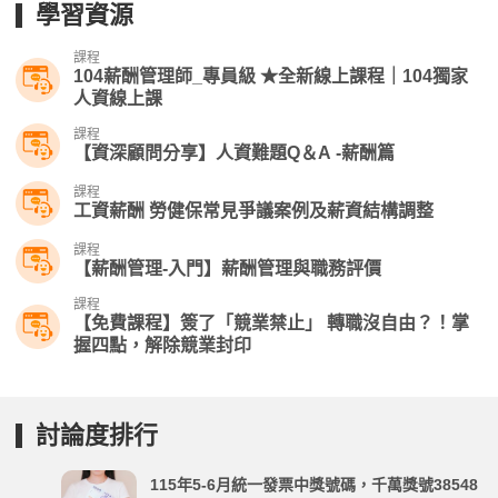
學習資源
課程
104薪酬管理師_專員級 ★全新線上課程｜104獨家
人資線上課
課程
【資深顧問分享】人資難題Q＆A -薪酬篇
課程
工資薪酬 勞健保常見爭議案例及薪資結構調整
課程
【薪酬管理-入門】薪酬管理與職務評價
課程
【免費課程】簽了「競業禁止」 轉職沒自由？！掌
握四點，解除競業封印
討論度排行
115年5-6月統一發票中獎號碼，千萬獎號38548