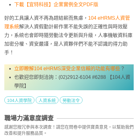
下載【宜特科技】企業實例全文PDF版
好的工具讓人資不再為趕結薪而焦慮，
104 eHRMS人資管
理系統
解決人資假勤計薪作業不能失誤的正確性與時效壓
力，系統也會即時隨勞動法令更新與升級，人事機敏資料庫
加密分權、資安嚴謹，是人資夥伴們不能不認識的得力助
手！
立即瞭解104 eHRMS深受企業信賴的功能有哪些
？
也歡迎您即刻洽詢：(02)2912-6104 #6288 【104人資
學院】
104人資學院
人資系統
勞動法令
職場力滿意度調查
感謝您撥冗參與本次調查！請您在問卷中提供寶貴意見，以幫助我們
改善和提升服務品質。