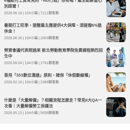
6種給付工資常見的「NG行為」你有嗎？雇主給薪當心
別踩雷！
2026.06.16 | 104小編 | 7111觀看數
暑期打工旺季，提醒雇主應提供4大保障、須提撥6%退
休金！
2026.06.30 | 104小編 | 2003觀看數
勞資會議代表照過來 新北勞動教育學院免費課程熱烈招
生中
2026.08.04 | 104小編 | 1791觀看數
善用「353數位溝通」原則，確保「休假斷線權」
2026.02.16 | 104小編 | 2389觀看數
什麼是「大量解僱」？相關流程怎麼走？常見8大QA一
次看｜大量解僱勞工保護法
2026.05.12 | 104小編 | 5658觀看數