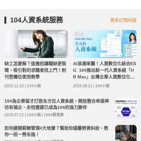
104人資系統服務
更多訂閱內容
缺工怎麼解？這幾招讓職缺更吸
AI浪潮來襲！人資數位化結合ES
睛，吸引對的求職者找上門！附
G 104推出新一代人資系統「H
刊登欄位使用教學
R Max」台灣企業人資數位化已
達7成，善用人資模組高效省時5
2025.12.22 | 104小編
2025.08.21 | 104小編
0%
104為企業留才打造全方位人資系統，開放整合串接神
坊有福企、永悅健康已成為104的強力夥伴
2025.07.22 | 104小編 | 1894觀看數
如何避開薪酬管理4大地雷？幫助你遠離勞資糾紛，教
你一招一勞永逸！