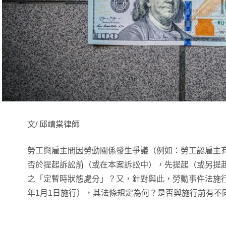
文/ 邱靖棠律師
勞工與雇主間因勞動關係發生爭議（例如：勞工認雇主
否於提起訴訟前（或在本案訴訟中），先提起（或另提
之「定暫時狀態處分」？又，針對與此，勞動事件法施行
年1月1日施行），其法條規定為何？是否與施行前有不