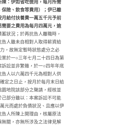
所陳：伊如省吃儉用，每月所需
、保險、飲食等費用）；伊已離
按月給付扶養費一萬五千元予前
活需要之費用為每月四萬元，逾
積蓄狀況；於再抗告人離職時，
抗告人雖未自相對人取得薪資給
資力，故無定暫時狀態處分之必
訟業於一○三年七月二十四日為第
案訴訟並非繁雜，於一○四年年底
抗告人以六萬四千元為相對人供
結確定之日止，按月於每月末日給
桃園地院該部分之聲請，經核並
於己部分雖以：本案訴訟不可能
十萬元而處於負債狀況、且應以伊
抗告人所陳上開理由，核屬原法
誤無關，亦無所涉及之法律見解