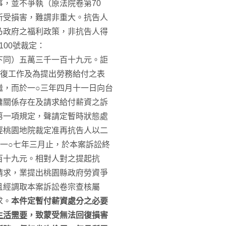
，並不爭執（原法院卷第70
所受損害，難謂非重大。抗告人
乃政府之福利政策，非抗告人得
100號裁定：
下同）五萬三千一百十九元。詎
回復工作及為提出勞務給付之表
繼，而於一○三年四月十一日向台
傭關係存在及請求給付薪資之訴
第一項規定，聲請定暫時狀態處
經桃園地院裁定准再抗告人以二
一○七年三月止，於本案訴訟終
百十九元。相對人對之提起抗
請求，業提出桃園縣政府勞資爭
且經調取本案訴訟卷宗查核屬
求。
本件定暫付薪資處分之必要
生活需要
，致蒙受無法回復損害