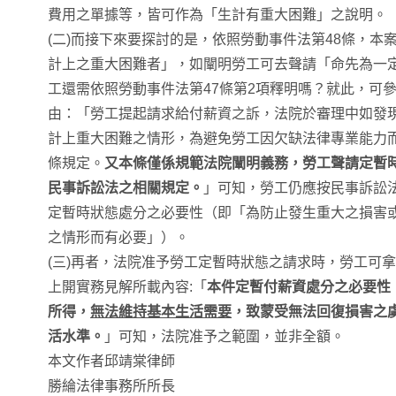
費用之單據等，皆可作為「生計有重大困難」之說明。
(二)而接下來要探討的是，依照勞動事件法第48條，本
計上之重大困難者」，如闡明勞工可去聲請「命先為一
工還需依照勞動事件法第47條第2項釋明嗎？就此，可參
由：「勞工提起請求給付薪資之訴，法院於審理中如發
計上重大困難之情形，為避免勞工因欠缺法律專業能力
條規定。
又本條僅係規範法院闡明義務，勞工聲請定暫
民事訴訟法之相關規定。
」可知，勞工仍應按民事訴訟法
定暫時狀態處分之必要性（即「為防止發生重大之損害
之情形而有必要」）。
(三)再者，法院准予勞工定暫時狀態之請求時，勞工可
上開實務見解所載內容:「
本件定暫付薪資處分之必要性
所得，
無法維持基本生活需要
，致蒙受無法回復損害之
活水準。
」可知，法院准予之範圍，並非全額。
本文作者邱靖棠律師
勝綸法律事務所所長