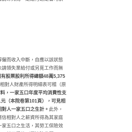
解僱而收入中斷，自應以該狀態
未請領失業給付或另覓工作而無
有股票股利所得總額48萬5,375
相對人財產所得明細表可稽（原
資料，一家五口年度平均消費性支
21元（本院卷第101頁），可見相
相對人一家五口之生計。
此外，
堪信相對人之薪資所得為其家庭
一家五口之生活，其勞工保險效