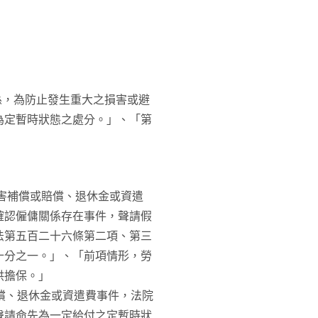
係，為防止發生重大之損害或避
為定暫時狀態之處分。」、「第
災害補償或賠償、退休金或資遣
確認僱傭關係存在事件，聲請假
法第五百二十六條第二項、第三
十分之一。」、「前項情形，勞
供擔保。」
償、退休金或資遣費事件，法院
聲請命先為一定給付之定暫時狀