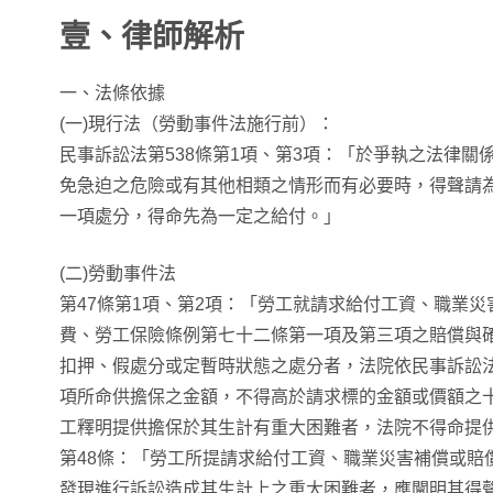
壹、律師解析
一、法條依據
(一)現行法（勞動事件法施行前）：
民事訴訟法第538條第1項、第3項：「於爭執之法律關
免急迫之危險或有其他相類之情形而有必要時，得聲請
一項處分，得命先為一定之給付。」
(二)勞動事件法
第47條第1項、第2項：「勞工就請求給付工資、職業
費、勞工保險條例第七十二條第一項及第三項之賠償與
扣押、假處分或定暫時狀態之處分者，法院依民事訴訟
項所命供擔保之金額，不得高於請求標的金額或價額之
工釋明提供擔保於其生計有重大困難者，法院不得命提
第48條：「勞工所提請求給付工資、職業災害補償或賠
發現進行訴訟造成其生計上之重大困難者，應闡明其得