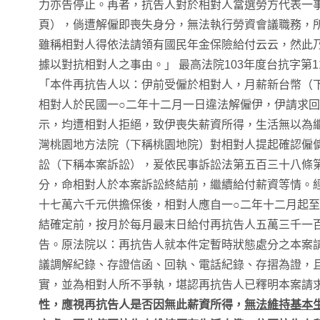
力亦告停止。再者，抗告人對於相對人當選勞方代表一事
頁），倘遭解僱即喪失身分，無法執行勞資會議職務，
雖稱相對人得依法請領有國民年金保險給付云云，然此
據以對抗相對人之事由。」 最高法院103年度台抗字第1
「本件再抗告人以：伊前受僱於相對人，月薪新台幣（
相對人於民國一○二年十二月一日違法解僱伊，伊請求
示，均遭相對人拒絕，致伊喪失薪資所得，生活無以為
灣桃園地方法院（下稱桃園地院）對相對人提起確認僱
訟（下稱本案訴訟），爰依民事訴訟法第五百三十八條
分，命相對人於本案訴訟終結前，繼續給付薪資等情。
十七萬六千元供擔保後，相對人應自一○二年十二月起至
結確定前，按月於每月最末日給付再抗告人五萬三千一
告。原法院以：再抗告人就本件定暫時狀態處分之本案
議調解紀錄、存證信函、回執、電話紀錄、存摺為證，
實，並為相對人所不爭執，堪認再抗告人已釋明本案請
性，應視再抗告人是否因無此薪資所得，
無法維持基本