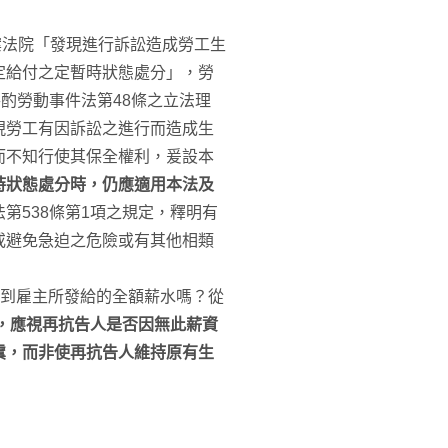
案法院「發現進行訴訟造成勞工生
定給付之定暫時狀態處分」，勞
酌勞動事件法第48條之立法理
現勞工有因訴訟之進行而造成生
而不知行使其保全權利，爰設本
時狀態處分時，仍應適用本法及
第538條第1項之規定，釋明有
或避免急迫之危險或有其他相類
拿到雇主所發給的全額薪水嗎？從
，應視再抗告人是否因無此薪資
虞，而非使再抗告人維持原有生