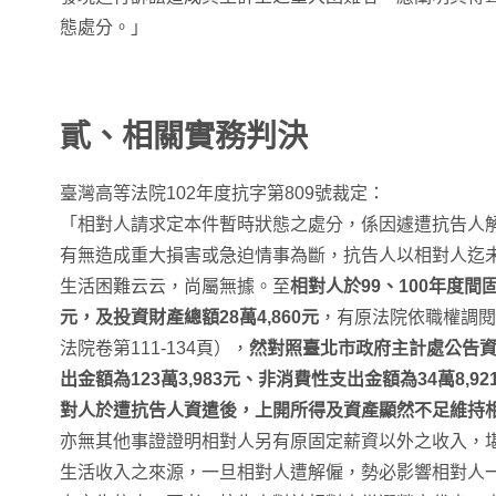
態處分。」
貳、相關實務判決
臺灣高等法院102年度抗字第809號裁定：
「相對人請求定本件暫時狀態之處分，係因遽遭抗告人
有無造成重大損害或急迫情事為斷，抗告人以相對人迄
生活困難云云，尚屬無據。至
相對人於99、100年度間固
元，及投資財產總額28萬4,860元
，有原法院依職權調閱
法院卷第111-134頁），
然對照臺北市政府主計處公告
出金額為123萬3,983元、非消費性支出金額為34萬8,9
對人於遭抗告人資遣後，上開所得及資產顯然不足維持
亦無其他事證證明相對人另有原固定薪資以外之收入，
生活收入之來源，一旦相對人遭解僱，勢必影響相對人