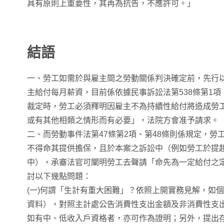
具有原則上重要性，其再為抗告，不應許可。」
結語
一、勞工如需於與雇主間之勞動關係判決確定前，先行
主給付每月薪資，目前係依據民事訴訟法第538條第1項
裁定時，勞工必須釋明因雇主不為持續性給付將造成勞
或有其他相類之情形而有必要」，法院方會准予請求。
二、而勞動事件法第47條第2項、第48條則係規定，勞
不得命其提供擔保，且於本案之訴訟中（例如勞工於提
中），承審法官可闡明勞工去聲請「命先為一定給付之
討以下幾點問題：
(一)何謂「生計有重大困難」？依照上開實務見解，如
資料），對照主計處公告消費性支出金額及非消費性支
如有中、低收入戶資格者，亦可作為證明；另外，提出