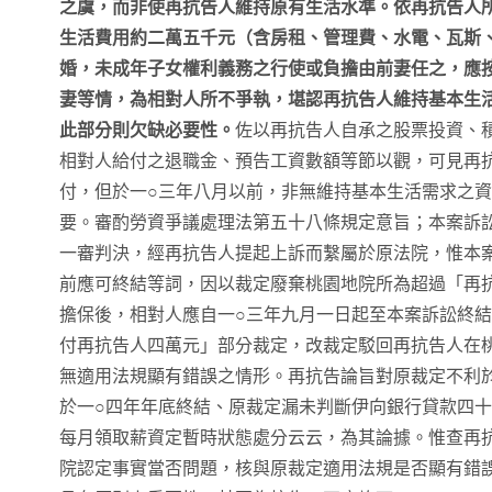
之虞，而非使再抗告人維持原有生活水準。依再抗告人
生活費用約二萬五千元（含房租、管理費、水電、瓦斯
婚，未成年子女權利義務之行使或負擔由前妻任之，應
妻等情，為相對人所不爭執，堪認再抗告人維持基本生
此部分則欠缺必要性。
佐以再抗告人自承之股票投資、
相對人給付之退職金、預告工資數額等節以觀，可見再
付，但於一○三年八月以前，非無維持基本生活需求之
要。審酌勞資爭議處理法第五十八條規定意旨；本案訴
一審判決，經再抗告人提起上訴而繫屬於原法院，惟本
前應可終結等詞，因以裁定廢棄桃園地院所為超過「再
擔保後，相對人應自一○三年九月一日起至本案訴訟終
付再抗告人四萬元」部分裁定，改裁定駁回再抗告人在
無適用法規顯有錯誤之情形。再抗告論旨對原裁定不利
於一○四年年底終結、原裁定漏未判斷伊向銀行貸款四
每月領取薪資定暫時狀態處分云云，為其論據。惟查再
院認定事實當否問題，核與原裁定適用法規是否顯有錯