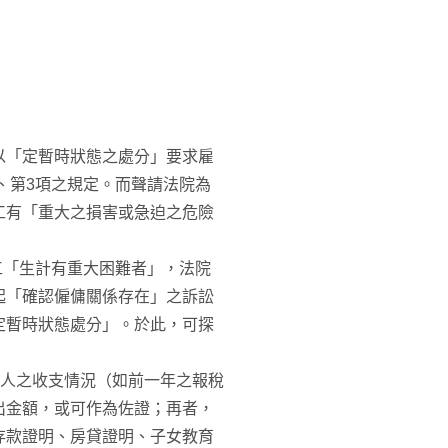
以「定暫時狀態之處分」要求雇
、第3項之規定。而聲請法院為
工有「重大之損害或急迫之危險
工「生計有重大困難者」，法院
起「確認僱傭關係存在」之訴訟
定暫時狀態處分」。於此，可探
個人之收支情況（如前一年之報稅
出金額，或可作為佐證；再者，
存款證明、房貸證明、子女教育