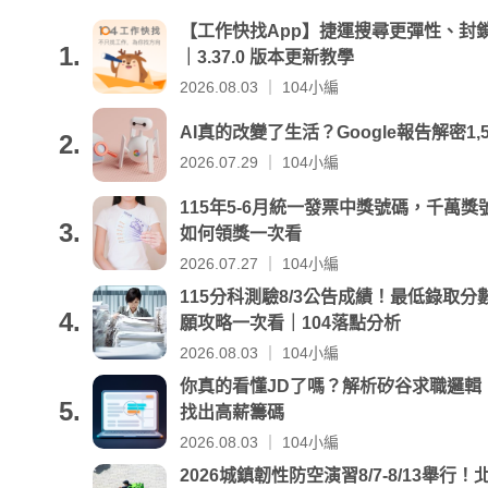
【工作快找App】捷運搜尋更彈性、封
1.
｜3.37.0 版本更新教學
2026.08.03 ｜ 104小編
AI真的改變了生活？Google報告解密1,
2.
2026.07.29 ｜ 104小編
115年5-6月統一發票中獎號碼，千萬獎號
3.
如何領獎一次看
2026.07.27 ｜ 104小編
115分科測驗8/3公告成績！最低錄取
4.
願攻略一次看｜104落點分析
2026.08.03 ｜ 104小編
你真的看懂JD了嗎？解析矽谷求職邏輯
5.
找出高薪籌碼
2026.08.03 ｜ 104小編
2026城鎮韌性防空演習8/7-8/13舉