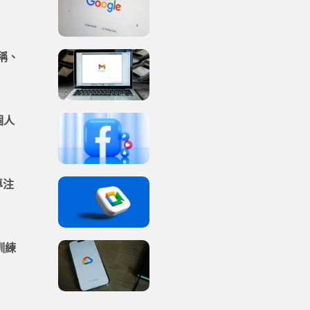
名稱、
個人
專注
、訓練