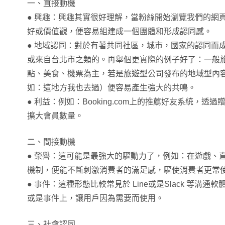
一、直接動機
● 興趣：興趣其實很好理解，當粉絲開始瀏覽我們的網
好或價值觀，便容易組建成一個團體和形成認同感。
● 地域認同：對於有著共同社區，城市，國家的認同而
或來自台北市之類的。再舉個更實際的例子好了：一般
點、美食、機票為主，若是旅遊型公司發布的地域型內
如：這地方我也去過）便容易產生強大的共鳴。
● 利益：例如：Booking.com上的推薦好友系統，
擴大會員數量。
二、間接動機
● 榮譽：這可能是最強大的驅動力了，例如：在遊戲、
機制，便能不斷刺激消費者的滿足感，驅使消費者更常
● 事件：這種形態比較常見於 Line或是Slack 等溝
或是事件上，讓用戶因為需要而使用。
三、社會認同