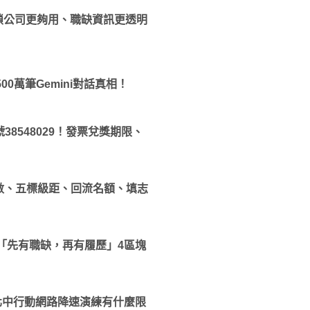
鎖公司更夠用、職缺資訊更透明
500萬筆Gemini對話真相！
38548029！發票兌獎期限、
分數、五標級距、回流名額、填志
「先有職缺，再有履歷」4區塊
行！北中行動網路降速演練有什麼限