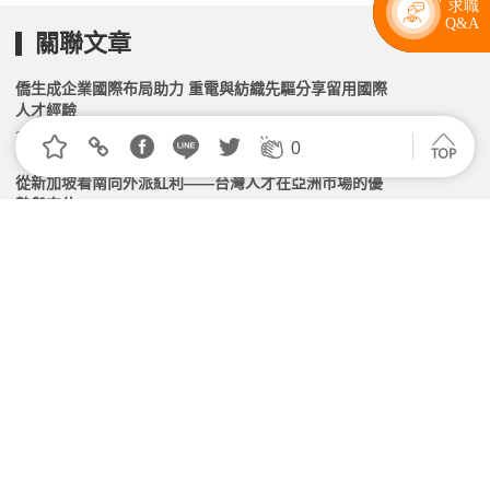
關聯文章
僑生成企業國際布局助力 重電與紡織先驅分享留用國際
人才經驗
2026.07.30 | 104小編 | 1462觀看數
0
從新加坡看南向外派紅利——台灣人才在亞洲市場的優
勢與定位
2026.06.26 | 104小編 | 2058觀看數
僑委會串聯線上線下求職資源 助僑生留臺就業
2026.05.14 | 104小編 | 1899觀看數
當制度翻譯成另一種語言——在市場差異之間，談跨國
人才的經營與發展
2026.07.16 | 104小編 | 1321觀看數
公司都沒了還不能出國？董事寄出辭職信沒用 仍遭限制
出境