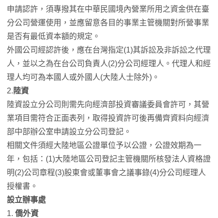
申請認許，須專撥其在中華民國境內營業所用之資金供在臺
分公司營運使用，並應留意各目的事業主管機關對所營事業
是否有最低資本額的規定。
外國公司經認許後，應在台灣指定(1)其訴訟及非訴訟之代理
人，並以之為在台公司負責人(2)分公司經理人。代理人和經
理人均可為本國人或外國人(大陸人士除外)。
2.
陸資
陸資設立分公司則需先向經濟部投資審議委員會許可，其營
業項目需符合正面表列，取得投資許可後再備齊資料向經濟
部中部辦公室申請設立分公司登記。
相關文件須經大陸地區公證單位予以公證，公證效期為一
年，包括：(1)大陸地區公司登記主管機關所核發法人資格證
明(2)公司章程(3)股東會或董事會之議事錄(4)分公司經理人
授權書。
設立辦事處
1.
僑外資