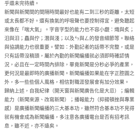
乎還未完待續。
新聞與新聞間的間隔時間最好也能有二到三秒的距離，太短
或太長都不好。還有換氣的呼吸聲也要控制得宜，避免聽起
來像在「喘大氣」。字音字型的能力也不容小覷：熾與炙；
汨與汩；矗與佇；潛與淺；以及ㄣ與ㄥ的發音細節等。聯絡
與協調能力也很重要。譬如：外勤記者的話帶不完整，或是
只有話帶沒稿頭，屬於內勤的新聞編播就必須即時確認情
況，必且在一定時間內排除，畢竟新聞是分秒必爭的產業，
更何況是最即時的廣播新聞。新聞編播如果能在字正腔圓之
外，多一些些個人風格，相信對職涯發展會有加分效果。
歸納上述，自我紀律（開天窗與新聞廣告化是大忌）；編輯
能力（新聞來源、改寫新聞）；播報能力（抑揚頓挫與專業
感）是廣播新聞編播的三大基本功，雖然符合基本功不見得
就有機會成為新聞編播，多注意各廣播電台是否有招考訊
息，雖不近，亦不遠矣。