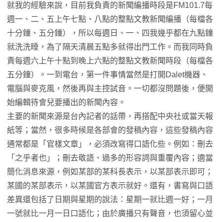
就我的經驗來說，目前我負責的新聞編播時段是FM101.7每
週一、二、五上午七點、八點的整點文教新聞編播（每檔各
十分鐘、五分鐘），所以每週日、一、四我幾乎都在九點鐘
就洗洗睡，為了隔天清晨五點多就得出門工作。而我同時負
責每週六上午十點到晚上六點的整點文教新聞時段（每檔各
五分鐘）。一到電台，第一件事情當然是打開Dalet機器、
電腦與麥克風，然後再與主控試音。一切都沒問題後，便開
始編輯待會兒要播出的新聞內容。
主要的新聞來源是台內記者的話帶，再搭配中央社或當天報
紙等；當然，很多時候是各部會的發稿內容，這些發稿內容
通常都是「官樣文章」，必須改寫得口語化些。例如：刪去
「之乎者也」；刪去敬語、過多的形容詞與重覆內容；適當
簡化消息來源，例如某部的某科長表示，以某部表示即可；
某國的某部表示，以某國官方表示就好。還有，書寫與口語
差異還包括了日期與星期的說法：星期一就比週一好；一月
一號就比一月一日口語化；由於廣播只有聲音，也須留心並