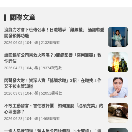
關聯文章
沒能力才會下班傳公事！日職場爭「離線權」 通訊軟體
開發預傳功能
2026.06.05 | 104小編 | 2132觀看數
該回鍋前公司當救火隊嗎？3關鍵影響「談判籌碼」教
你評估
2026.04.27 | 104小編 | 19374觀看數
悶聲發大財！資深人資「低調求職」3招，在職找工作
又不被主管知道
2026.03.03 | 104小編 | 52051觀看數
不敢主動發言、害怕被評價…如何擺脫「必須完美」的
心理圈套？
2026.06.28 | 104小編 | 1468觀看數
一堆人早就知道！苦主曝公司快倒前「3大警訊」：這