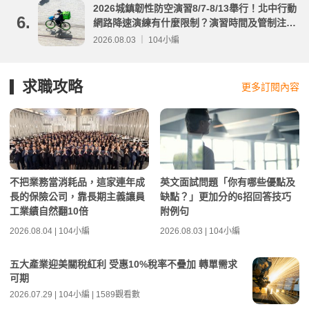
2026城鎮韌性防空演習8/7-8/13舉行！北中行動
6.
網路降速演練有什麼限制？演習時間及管制注意
事項整理
2026.08.03 ｜ 104小編
求職攻略
更多訂閱內容
不把業務當消耗品，這家連年成
英文面試問題「你有哪些優點及
長的保險公司，靠長期主義讓員
缺點？」更加分的6招回答技巧
工業績自然翻10倍
附例句
2026.08.04 | 104小編
2026.08.03 | 104小編
五大產業迎美關稅紅利 受惠10%稅率不疊加 轉單需求
可期
2026.07.29 | 104小編 | 1589觀看數