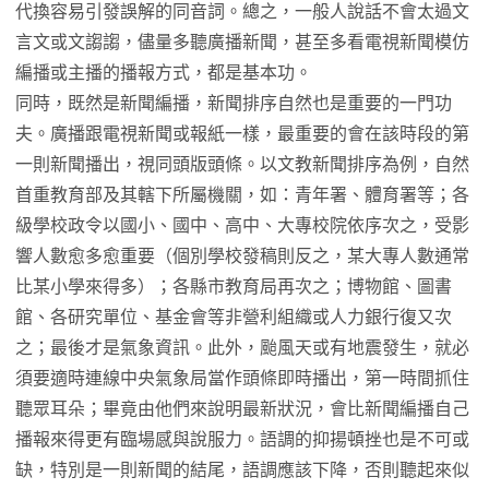
代換容易引發誤解的同音詞。總之，一般人說話不會太過文
言文或文謅謅，儘量多聽廣播新聞，甚至多看電視新聞模仿
編播或主播的播報方式，都是基本功。
同時，既然是新聞編播，新聞排序自然也是重要的一門功
夫。廣播跟電視新聞或報紙一樣，最重要的會在該時段的第
一則新聞播出，視同頭版頭條。以文教新聞排序為例，自然
首重教育部及其轄下所屬機關，如：青年署、體育署等；各
級學校政令以國小、國中、高中、大專校院依序次之，受影
響人數愈多愈重要（個別學校發稿則反之，某大專人數通常
比某小學來得多）；各縣市教育局再次之；博物館、圖書
館、各研究單位、基金會等非營利組織或人力銀行復又次
之；最後才是氣象資訊。此外，颱風天或有地震發生，就必
須要適時連線中央氣象局當作頭條即時播出，第一時間抓住
聽眾耳朵；畢竟由他們來說明最新狀況，會比新聞編播自己
播報來得更有臨場感與說服力。語調的抑揚頓挫也是不可或
缺，特別是一則新聞的結尾，語調應該下降，否則聽起來似