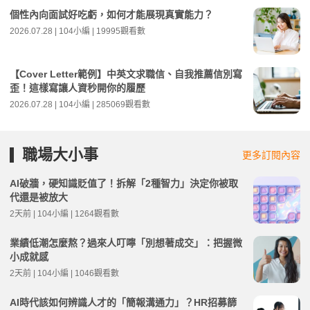
個性內向面試好吃虧，如何才能展現真實能力？
2026.07.28 | 104小編 | 19995觀看數
【Cover Letter範例】中英文求職信、自我推薦信別寫
歪！這樣寫讓人資秒開你的履歷
2026.07.28 | 104小編 | 285069觀看數
職場大小事
更多訂閱內容
AI破牆，硬知識貶值了！拆解「2種智力」決定你被取
代還是被放大
2天前 | 104小編 | 1264觀看數
業績低潮怎麼熬？過來人叮嚀「別想著成交」：把握微
小成就感
2天前 | 104小編 | 1046觀看數
AI時代該如何辨識人才的「簡報溝通力」？HR招募篩