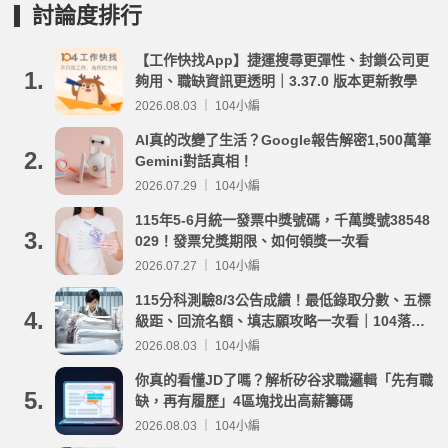
討論度排行
【工作快找App】捷運搜尋更彈性、封鎖公司更
1.
夠用、職缺資訊更透明｜3.37.0 版本更新教學
2026.08.03 ｜ 104小編
AI真的改變了生活？Google報告解密1,500萬筆
2.
Gemini對話真相！
2026.07.29 ｜ 104小編
115年5-6月統一發票中獎號碼，千萬獎號38548
3.
029！發票兌獎期限、如何領獎一次看
2026.07.27 ｜ 104小編
115分科測驗8/3公告成績！最低錄取分數、五標
4.
級距、回流名額、填志願攻略一次看｜104落點
分析
2026.08.03 ｜ 104小編
你真的看懂JD了嗎？解析矽谷求職邏輯「先有職
5.
缺，再有履歷」4區塊找出高薪籌碼
2026.08.03 ｜ 104小編