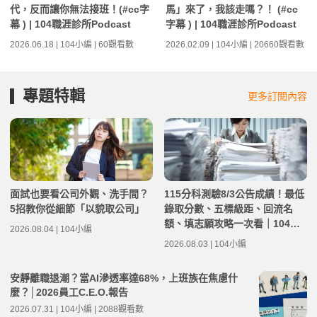
代，反而讓你無法接班！(#cc字
馬」來了，我該走嗎？！ (#cc
幕 ) | 104職涯診所Podcast
字幕 ) | 104職涯診所Podcast
2026.06.18 | 104小編 | 60觀看數
2026.02.09 | 104小編 | 20660觀看數
專題特輯
更多訂閱內容
面試也要看公司外觀、洗手間？
115分科測驗8/3公告成績！最低
5招教你從細節「以貌取公司」
錄取分數、五標級距、回流名
額、填志願攻略一次看｜104落
2026.08.04 | 104小編
點分析
2026.08.03 | 104小編
安靜離職退潮？當AI滲透率達68%，上班族在焦慮什
麼？│2026員工C.E.O.報告
2026.07.31 | 104小編 | 2088觀看數