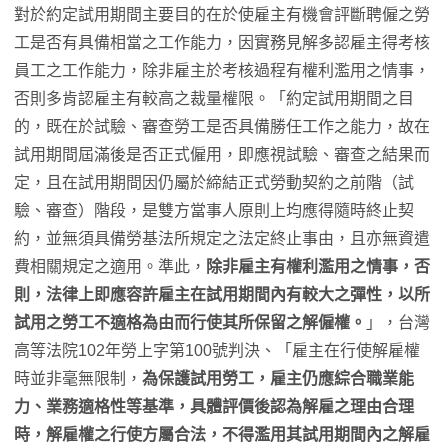
對於約定試用期間主要目的在於使雇主有機會評斷聘僱之勞
工是否有具備相當之工作能力，因實務見解多認雇主得考核
員工之工作能力，除非雇主於考核過程有權利濫用之情事，
否則多肯認雇主有較高之裁量權限。「約定試用期間之目
的，既在於試驗、審查勞工是否具備勝任工作之能力，故在
試用期間屆滿後是否正式僱用，即應視試驗、審查之結果而
定，且在試用期間因仍屬於締結正式勞動契約之前階（試
驗、審查）階段，是雙方當事人原則上均應得隨時終止契
約，並無須具備勞基法所規定之法定終止事由，且亦無資遣
費相關規定之適用。準此，
除非雇主有權利濫用之情事，否
則，法律上即應容許雇主在試用期間內有較大之彈性，以所
試用之勞工不適格為由而行使其所保留之解僱權。
」，台灣
高等法院102年勞上字第100號判決、「雇主在行使解雇權
時並非毫無限制，
為保護試用勞工，雇主仍應綜合職業能
力、業務適格性等基準，具體評價後認為解雇之理由合理
時，解雇權之行使方屬合法，不得濫用其試用期間內之解雇