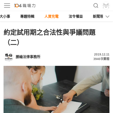
大小事
專題特輯
人資充電
法令權益
新聞現場
約定試用期之合法性與爭議問題
（二）
2019.12.11
勝綸法律事務所
3940
次觀看