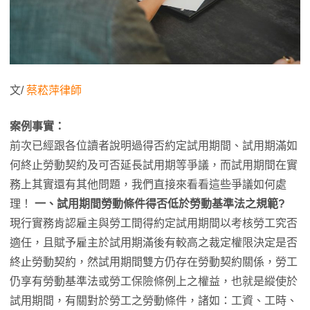
文/
蔡菘萍律師
案例事實：
前次已經跟各位讀者說明過得否約定試用期間、試用期滿如
何終止勞動契約及可否延長試用期等爭議，而試用期間在實
務上其實還有其他問題，我們直接來看看這些爭議如何處
理！
一、試用期間勞動條件得否低於勞動基準法之規範?
現行實務肯認雇主與勞工間得約定試用期間以考核勞工究否
適任，且賦予雇主於試用期滿後有較高之裁定權限決定是否
終止勞動契約，然試用期間雙方仍存在勞動契約關係，勞工
仍享有勞動基準法或勞工保險條例上之權益，也就是縱使於
試用期間，有關對於勞工之勞動條件，諸如：工資、工時、