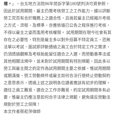
權。
」，台北地方法院96年勞訴字第180號判決可資參照。
因此於試用期間，雇主仍需考核勞工之工作能力，據以評斷
勞工究否有合於職務上之適合性，且倘若雇主已經揭示考核
之方式、流程、及標準，亦應依循已公告之程序進行考核，
不得以雇主之姿而濫用考核權限。 試用期間在現今社會有其
存在之必要性，特別是雇主多以對外招募不特定員工，恐無
法單以考試、面試即評斷通過之員工合於特定工作之需求，
仍須透過觀察及考核始能留任適合之人選。而勞動基準法或
其他相關法規中，並未對於試用期間有特別規範，因此多以
勞工與雇主間之約定作為試用期間主要之依據，惟試用期間
或期滿後，勞工勞動條件或雇主如何合法行使終止勞動契約
之意思表示，透過上述之說明各位讀者應該有初步的理解。
適任之員工難覓，適合之工作亦難覓，約定試用期間多有必
要，惟雇主仍應注意如何合乎法律之規範，避免違反勞動法
規對於勞工之保障！
本文作者蔡菘萍律師