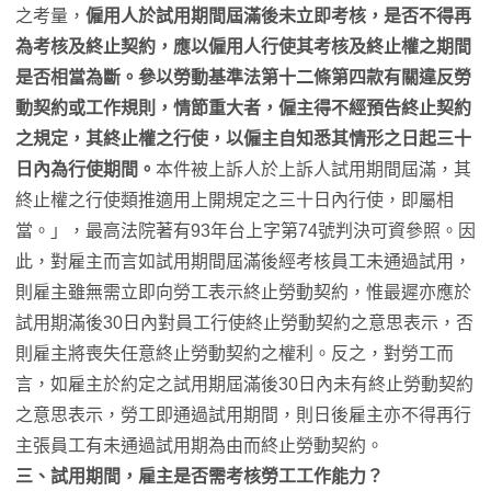
之考量，
僱用人於試用期間屆滿後未立即考核，是否不得再
為考核及終止契約，應以僱用人行使其考核及終止權之期間
是否相當為斷。參以勞動基準法第十二條第四款有關違反勞
動契約或工作規則，情節重大者，僱主得不經預告終止契約
之規定，其終止權之行使，以僱主自知悉其情形之日起三十
日內為行使期間。
本件被上訴人於上訴人試用期間屆滿，其
終止權之行使類推適用上開規定之三十日內行使，即屬相
當。」，最高法院著有93年台上字第74號判決可資參照。因
此，對雇主而言如試用期間屆滿後經考核員工未通過試用，
則雇主雖無需立即向勞工表示終止勞動契約，惟最遲亦應於
試用期滿後30日內對員工行使終止勞動契約之意思表示，否
則雇主將喪失任意終止勞動契約之權利。反之，對勞工而
言，如雇主於約定之試用期屆滿後30日內未有終止勞動契約
之意思表示，勞工即通過試用期間，則日後雇主亦不得再行
主張員工有未通過試用期為由而終止勞動契約。
三、試用期間，雇主是否需考核勞工工作能力？