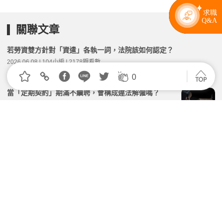
關聯文章
若勞資雙方針對「資遣」各執一詞，法院該如何認定？
2026.06.08 | 104小編 | 2178觀看數
0
當「定期契約」期滿不續聘，會構成違法解僱嗎？
2026.07.20 | 104小編 | 1425觀看數
「不堪勝任工作」員工該如何開除？兩個重要舉證文件
不可或缺
2026.07.22 | 104小編 | 1630觀看數
違約金為什麼被法院打折？雇主該如何降低違約金被砍
的風險？
2026.06.26 | 104小編 | 1680觀看數
雇主沒有確實紀錄出勤紀錄，會有什麼後果？