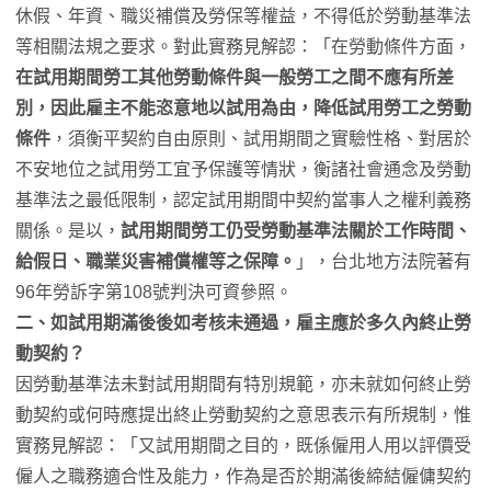
休假、年資、職災補償及勞保等權益，不得低於勞動基準法
等相關法規之要求。對此實務見解認：「在勞動條件方面，
在試用期間勞工其他勞動條件與一般勞工之間不應有所差
別，因此雇主不能恣意地以試用為由，降低試用勞工之勞動
條件
，須衡平契約自由原則、試用期間之實驗性格、對居於
不安地位之試用勞工宜予保護等情狀，衡諸社會通念及勞動
基準法之最低限制，認定試用期間中契約當事人之權利義務
關係。是以，
試用期間勞工仍受勞動基準法關於工作時間、
給假日、職業災害補償權等之保障。
」，台北地方法院著有
96年勞訴字第108號判決可資參照。
二、如試用期滿後後如考核未通過，雇主應於多久內終止勞
動契約？
因勞動基準法未對試用期間有特別規範，亦未就如何終止勞
動契約或何時應提出終止勞動契約之意思表示有所規制，惟
實務見解認：「又試用期間之目的，既係僱用人用以評價受
僱人之職務適合性及能力，作為是否於期滿後締結僱傭契約