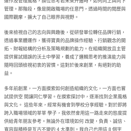
運作及管理風格，換位思考若未來升遷時，如何向上與向下
管理。那階段，像是開啟職場的任意門，透過時間的閱歷與
國際觀摩，擴大了自己眼界與視野。
後來檢視自己的志向與興趣後，從研發單位轉任品牌行銷，
透過事業體運作，獲得寶貴的品牌操作經驗、行銷觀念的開
拓、財報結構的分析及策略規劃的能力。在組織開放且主管
提供嘗試錯誤的沃土中學習，養成了邏輯思考的推演能力與
隨時回頭檢視初衷的習慣。這對於後來創業，有絕對的助
益。
多年前創業，一方面摸索如何創造組織的文化，一方面也嘗
試提供空 間讓同仁學習。在摸索探討中，逐漸找到企業風格
與文化。 這些年來，經常有機會到學校分享經驗。對於即將
跨入職場領域的莘莘 學子，我依然會用這一路走來的態度提
供給青年朋友參考。無論外在環境如何 改變，負責、誠信、
寬容與積極是亙古不變的 4 大準則。我自己也用這 8 個字