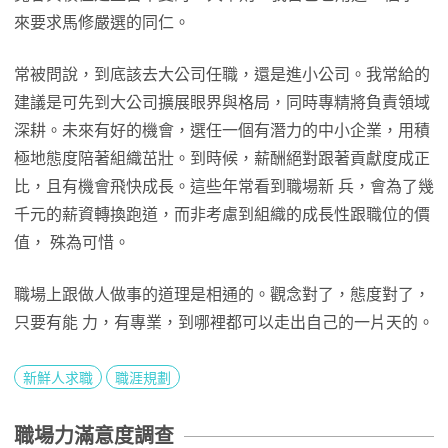
來要求馬修嚴選的同仁。
常被問說，到底該去大公司任職，還是進小公司。我常給的
建議是可先到大公司擴展眼界與格局，同時專精將負責領域
深耕。未來有好的機會，選任一個有潛力的中小企業，用積
極地態度陪著組織茁壯。到時候，薪酬絕對跟著貢獻度成正
比，且有機會飛快成長。這些年常看到職場新 兵，會為了幾
千元的薪資轉換跑道，而非考慮到組織的成長性跟職位的價
值， 殊為可惜。
職場上跟做人做事的道理是相通的。觀念對了，態度對了，
只要有能 力，有專業，到哪裡都可以走出自己的一片天的。
新鮮人求職
職涯規劃
職場力滿意度調查