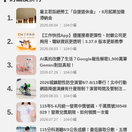
雇主若拒絕勞工「自提退休金」，8月起將加徵
1.
滯納金
2026.08.04 ｜ 104小編
【工作快找App】捷運搜尋更彈性、封鎖公司更
2.
夠用、職缺資訊更透明｜3.37.0 版本更新教學
2026.08.03 ｜ 104小編
AI真的改變了生活？Google報告解密1,500萬筆
3.
Gemini對話真相！
2026.07.29 ｜ 104小編
2026城鎮韌性防空演習8/7-8/13舉行！北中行動
4.
網路降速演練有什麼限制？演習時間及管制注意
事項整理
2026.08.03 ｜ 104小編
115年5-6月統一發票中獎號碼，千萬獎號38548
5.
029！發票兌獎期限、如何領獎一次看
2026.07.27 ｜ 104小編
115分科測驗8/3公告成績！最低錄取分數、五標