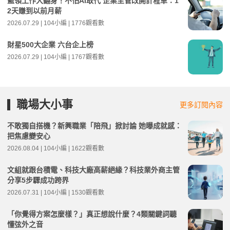
藍領工作大翻身！不怕AI取代 企業主管改開計程車：1
2天賺到以前月薪
2026.07.29 | 104小編 | 1776觀看數
財星500大企業 六台企上榜
2026.07.29 | 104小編 | 1767觀看數
職場大小事
更多訂閱內容
不敢獨自搭機？新興職業「陪飛」掀討論 她曝成就感：
把焦慮變安心
2026.08.04 | 104小編 | 1622觀看數
文組就跟台積電、科技大廠高薪絕緣？科技業外商主管
分享5步驟成功跨界
2026.07.31 | 104小編 | 1530觀看數
「你覺得方案怎麼樣？」真正想說什麼？4類關鍵詞聽
懂弦外之音