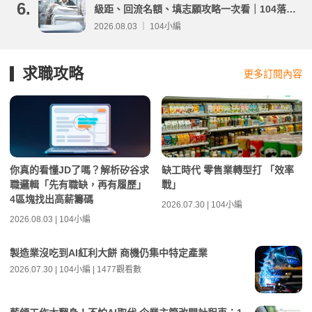
6.
級距、回流名額、填志願攻略一次看｜104落點
分析
2026.08.03 ｜ 104小編
求職攻略
更多訂閱內容
你真的看懂JD了嗎？解析矽谷求
缺工時代 零售業轉型打 「效率
職邏輯「先有職缺，再有履歷」
戰」
4區塊找出高薪籌碼
2026.07.30 | 104小編
2026.08.03 | 104小編
製造業沒吃到AI紅利大餅 商機仍集中特定產業
2026.07.30 | 104小編 | 1477觀看數