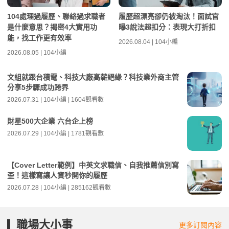
104處理過履歷、聯絡過求職者
履歷超漂亮卻仍被淘汰！面試官
是什麼意思？揭密4大實用功
曝3說法超扣分：表現大打折扣
能，找工作更有效率
2026.08.04 | 104小編
2026.08.05 | 104小編
文組就跟台積電、科技大廠高薪絕緣？科技業外商主管
分享5步驟成功跨界
2026.07.31 | 104小編 | 1604觀看數
財星500大企業 六台企上榜
2026.07.29 | 104小編 | 1781觀看數
【Cover Letter範例】中英文求職信、自我推薦信別寫
歪！這樣寫讓人資秒開你的履歷
2026.07.28 | 104小編 | 285162觀看數
職場大小事
更多訂閱內容