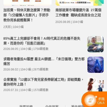
加班費、特休天數怎麼算？勞動
南部就業市場穩健升溫 27萬個
部「1分鐘懶人包影片」手把手
工作機會 職缺成長居全台之冠
教你用系統輕鬆算！
2026.08.05 | 104小編
2天前 | 104小編
85%員工上完課卻不會用！AI時代真正的危機不是失
業，而是你的「技能已過期」
2026.08.05 | 104小編 | 1750觀看數
求職者海量投AI履歷 雇主AI篩選…「末日循環」雙方都
痛苦
2026.08.02 | 104小編 | 2675觀看數
企業實施「12歲以下育兒家長帶薪減工時」即給獎勵，
最快明年上路！
2026.07.31 | 104小編 | 1570觀看數
我要投稿
合作提案
著作權聲明