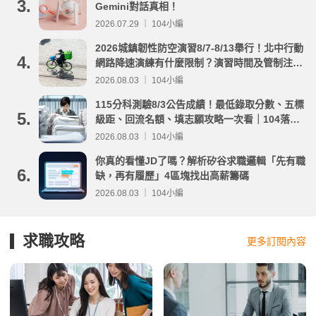
3.
Gemini對話真相！
2026.07.29 ｜ 104小編
2026城鎮韌性防空演習8/7-8/13舉行！北中行動
4.
網路降速演練有什麼限制？演習時間及管制注意
事項整理
2026.08.03 ｜ 104小編
115分科測驗8/3公告成績！最低錄取分數、五標
5.
級距、回流名額、填志願攻略一次看｜104落點
分析
2026.08.03 ｜ 104小編
你真的看懂JD了嗎？解析矽谷求職邏輯「先有職
6.
缺，再有履歷」4區塊找出高薪籌碼
2026.08.03 ｜ 104小編
求職攻略
更多訂閱內容