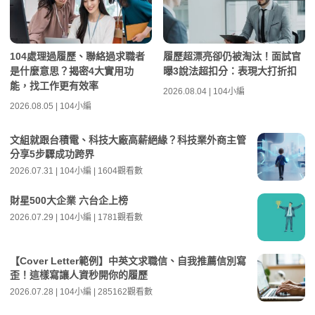
104處理過履歷、聯絡過求職者
履歷超漂亮卻仍被淘汰！面試官
是什麼意思？揭密4大實用功
曝3說法超扣分：表現大打折扣
能，找工作更有效率
2026.08.04 | 104小編
2026.08.05 | 104小編
文組就跟台積電、科技大廠高薪絕緣？科技業外商主管
分享5步驟成功跨界
2026.07.31 | 104小編 | 1604觀看數
財星500大企業 六台企上榜
2026.07.29 | 104小編 | 1781觀看數
【Cover Letter範例】中英文求職信、自我推薦信別寫
歪！這樣寫讓人資秒開你的履歷
2026.07.28 | 104小編 | 285162觀看數