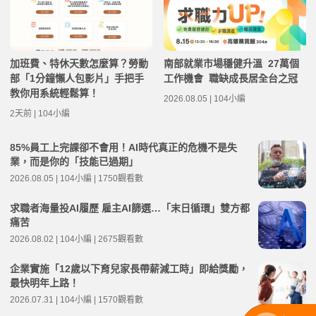
加班費、特休天數怎麼算？勞動
南部就業市場穩健升溫 27萬個
部「1分鐘懶人包影片」手把手
工作機會 職缺成長居全台之冠
教你用系統輕鬆算！
2026.08.05 | 104小編
2天前 | 104小編
85%員工上完課卻不會用！AI時代真正的危機不是失
業，而是你的「技能已過期」
2026.08.05 | 104小編 | 1750觀看數
求職者海量投AI履歷 雇主AI篩選…「末日循環」雙方都
痛苦
2026.08.02 | 104小編 | 2675觀看數
企業實施「12歲以下育兒家長帶薪減工時」即給獎勵，
最快明年上路！
2026.07.31 | 104小編 | 1570觀看數