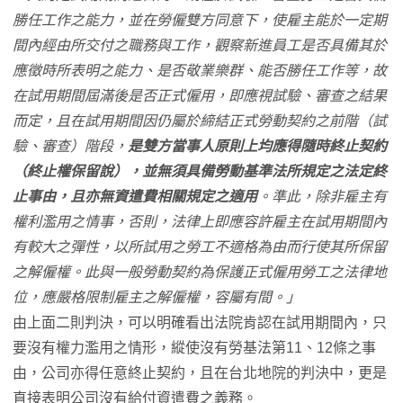
勝任工作之能力，並在勞僱雙方同意下，使雇主能於一定期
間內經由所交付之職務與工作，觀察新進員工是否具備其於
應徵時所表明之能力、是否敬業樂群、能否勝任工作等，故
在試用期間屆滿後是否正式僱用，即應視試驗、審查之結果
而定，且在試用期間因仍屬於締結正式勞動契約之前階（試
驗、審查）階段，
是雙方當事人原則上均應得隨時終止契約
（終止權保留說），並無須具備勞動基準法所規定之法定終
止事由，且亦無資遣費相關規定之適用
。準此，除非雇主有
權利濫用之情事，否則，法律上即應容許雇主在試用期間內
有較大之彈性，以所試用之勞工不適格為由而行使其所保留
之解僱權。此與一般勞動契約為保護正式僱用勞工之法律地
位，應嚴格限制雇主之解僱權，容屬有間。」
由上面二則判決，可以明確看出法院肯認在試用期間內，只
要沒有權力濫用之情形，縱使沒有勞基法第11、12條之事
由，公司亦得任意終止契約，且在台北地院的判決中，更是
直接表明公司沒有給付資遣費之義務。