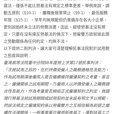
違法，僅係不能比勞基法有規定之標準更差。舉例來說，調
動五原則（§10-1）、離職後競業禁止（§9-1）、最低服務
年限（§15-1），早年均無規範但仍普遍存在各大小企業，
更別說始終未立法的勞務派遣，因此，縱使勞基法沒有規
定，只要在沒有違反勞基法的情況下，勞雇雙方欲就彼此間
之勞動關係為任何約定，均無不法。
以下提供二則判決，讓大家可清楚理解民事法院對於試用期
之態度與說明：
臺灣高等法院臺中分院98年度勞上字第17號民事判決：
「次按試用之目的，在於評價受僱人之職務適格性及能力，
作為試用期滿後僱用人是否繼續維持僱傭契約之考量，易言
之，僱傭關係之試用期間，乃僱用人以評價受僱人之職務適
合性及能力，作為考量是否締結正式僱傭契約之約定，我國
現行勞基法就試用期間或試用契約並未設有明文予以規範，
然該法規定之僱傭契約係以勞僱雙方之互相信賴為前提之繼
續性法律關係，一般事業單位僱用新進員工，僅對該員工之