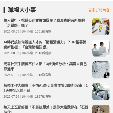
職場大小事
更多訂閱內容
怕入錯行、挑錯公司會搞爛履歷？職涯真的有所謂的
「走錯路」嗎？
2026.08.05 | 104小編 | 1561觀看數
AI時代該如何辨識人才的「簡報溝通力」？HR招募篩
選新指標：「台灣簡報認證」
2026.08.03 | 104小編 | 2018觀看數
光靠社交手腕留不住人脈！3步價值分析，讓貴人自己
靠過來
2026.07.31 | 104小編 | 1915觀看數
藍領工作大翻身！不怕AI取代 企業主管改開計程車：1
2天賺到以前月薪
2026.07.29 | 104小編 | 1827觀看數
每天上班都好累？不是抗壓差！是你大腦還停在「石器
時代」