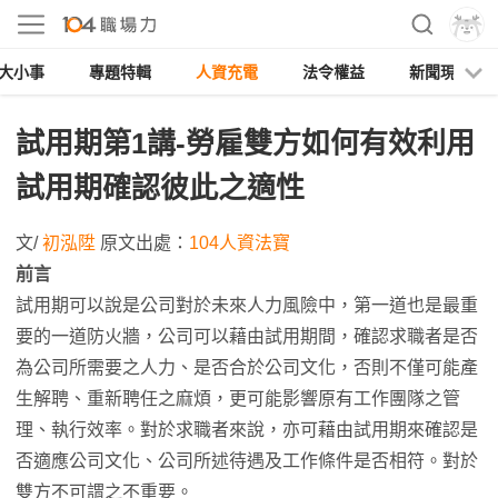
大小事
專題特輯
人資充電
法令權益
新聞現場
試用期第1講-勞雇雙方如何有效利用
試用期確認彼此之適性
文/
初泓陞
原文出處：
104人資法寶
前言
試用期可以說是公司對於未來人力風險中，第一道也是最重
要的一道防火牆，公司可以藉由試用期間，確認求職者是否
為公司所需要之人力、是否合於公司文化，否則不僅可能產
生解聘、重新聘任之麻煩，更可能影響原有工作團隊之管
理、執行效率。對於求職者來說，亦可藉由試用期來確認是
否適應公司文化、公司所述待遇及工作條件是否相符。對於
雙方不可謂之不重要。