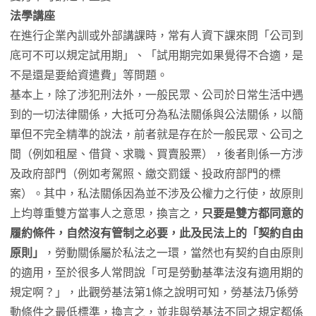
法學講座
在進行企業內訓或外部講課時，常有人資下課來問「公司到
底可不可以規定試用期」、「試用期完如果覺得不合適，是
不是還是要給資遣費」等問題。
基本上，除了涉犯刑法外，一般民眾、公司於日常生活中遇
到的一切法律關係，大抵可分為私法關係與公法關係，以簡
單但不完全精準的說法，前者就是存在於一般民眾、公司之
間（例如租屋、借貸、求職、買賣股票），後者則係一方涉
及政府部門（例如考駕照、繳交罰鍰、投政府部門的標
案）。其中，私法關係因為並不涉及公權力之行使，故原則
上均尊重雙方當事人之意思，換言之，
只要是雙方都同意的
履約條件，自然沒有管制之必要，此及民法上的「契約自由
原則」
，勞動關係屬於私法之一環，當然也有契約自由原則
的適用，至於很多人常問說「可是勞動基準法沒有適用期的
規定啊？」，此觀勞基法第1條之說明可知，勞基法乃係勞
動條件之最低標準，換言之，並非與勞基法不同之規定都係