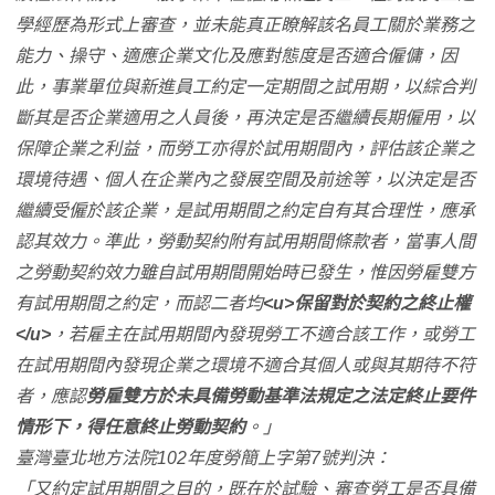
學經歷為形式上審查，並未能真正瞭解該名員工關於業務之
能力、操守、適應企業文化及應對態度是否適合僱傭，因
此，事業單位與新進員工約定一定期間之試用期，以綜合判
斷其是否企業適用之人員後，再決定是否繼續長期僱用，以
保障企業之利益，而勞工亦得於試用期間內，評估該企業之
環境待遇、個人在企業內之發展空間及前途等，以決定是否
繼續受僱於該企業，是試用期間之約定自有其合理性，應承
認其效力。準此，勞動契約附有試用期間條款者，當事人間
之勞動契約效力雖自試用期間開始時已發生，惟因勞雇雙方
有試用期間之約定，而認二者均
<u>保留對於契約之終止權
</u>
，若雇主在試用期間內發現勞工不適合該工作，或勞工
在試用期間內發現企業之環境不適合其個人或與其期待不符
者，應認
勞雇雙方於未具備勞動基準法規定之法定終止要件
情形下，得任意終止勞動契約
。」
臺灣臺北地方法院102年度勞簡上字第7號判決：
「又約定試用期間之目的，既在於試驗、審查勞工是否具備