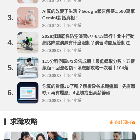
2026.07.27 ｜ 104小編
AI真的改變了生活？Google報告解密1,500萬筆
3.
Gemini對話真相！
2026.07.29 ｜ 104小編
2026城鎮韌性防空演習8/7-8/13舉行！北中行動
4.
網路降速演練有什麼限制？演習時間及管制注意
事項整理
2026.08.03 ｜ 104小編
115分科測驗8/3公告成績！最低錄取分數、五標
5.
級距、回流名額、填志願攻略一次看｜104落點
分析
2026.08.03 ｜ 104小編
你真的看懂JD了嗎？解析矽谷求職邏輯「先有職
6.
缺，再有履歷」4區塊找出高薪籌碼
2026.08.03 ｜ 104小編
求職攻略
更多訂閱內容