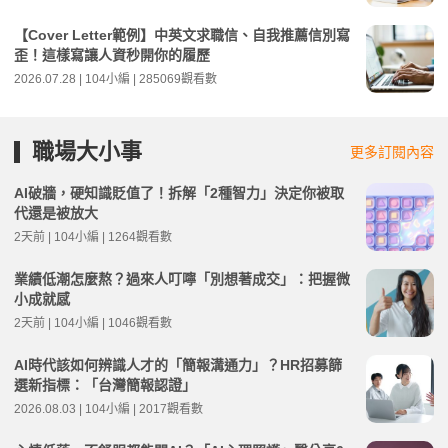
【Cover Letter範例】中英文求職信、自我推薦信別寫
歪！這樣寫讓人資秒開你的履歷
2026.07.28 | 104小編 | 285069觀看數
職場大小事
更多訂閱內容
AI破牆，硬知識貶值了！拆解「2種智力」決定你被取
代還是被放大
2天前 | 104小編 | 1264觀看數
業績低潮怎麼熬？過來人叮嚀「別想著成交」：把握微
小成就感
2天前 | 104小編 | 1046觀看數
AI時代該如何辨識人才的「簡報溝通力」？HR招募篩
選新指標：「台灣簡報認證」
2026.08.03 | 104小編 | 2017觀看數