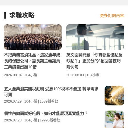
求職攻略
更多訂閱內容
不把業務當消耗品，這家連年成
英文面試問題「你有哪些優點及
長的保險公司，靠長期主義讓員
缺點？」更加分的6招回答技巧
工業績自然翻10倍
附例句
2026.08.04 | 104小編
2026.08.03 | 104小編
五大產業迎美關稅紅利 受惠10%稅率不疊加 轉單需求
可期
2026.07.29 | 104小編 | 1589觀看數
個性內向面試好吃虧，如何才能展現真實能力？
2026.07.28 | 104小編 | 19995觀看數