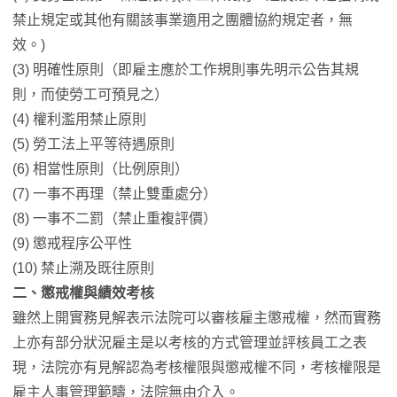
禁止規定或其他有關該事業適用之團體協約規定者，無
效。)
(3) 明確性原則（即雇主應於工作規則事先明示公告其規
則，而使勞工可預見之）
(4) 權利濫用禁止原則
(5) 勞工法上平等待遇原則
(6) 相當性原則（比例原則）
(7) 一事不再理（禁止雙重處分）
(8) 一事不二罰（禁止重複評價）
(9) 懲戒程序公平性
(10) 禁止溯及既往原則
二、懲戒權與績效考核
雖然上開實務見解表示法院可以審核雇主懲戒權，然而實務
上亦有部分狀況雇主是以考核的方式管理並評核員工之表
現，法院亦有見解認為考核權限與懲戒權不同，考核權限是
雇主人事管理範疇，法院無由介入。