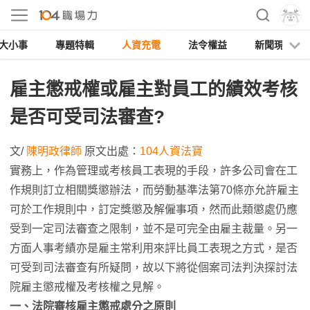
大小事
專題特輯
人資充電
法令權益
新聞現場
雇主懲戒權或雇主對員工的績效考核
是否可受司法審查?
文/
陳明政律師
原文出處：
104人資法寶
實務上，作為管理或考核員工表現的手段，許多公司會在工
作規則訂立相關獎懲辦法，而勞動基準法第70條亦允許雇主
可於工作規則中，訂定獎懲及解僱事項，然而此類懲處仍應
受到一定司法審查之限制，並不是可完全由雇主裁量。另一
方面人事考績亦是雇主常利用來評比員工表現之方式，是否
可受到司法審查有所疑問，故以下將從個案司法判決探討法
院雇主懲戒權及考核權之見解。
一、法院審核雇主懲戒處分之原則