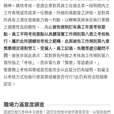
精神。績效考核，意謂企業對其員工在過去某一段時間內之
工作表現或完成某一任務後，所做的貢獻度之評核，並對其
所具有之潛在發展能力做一判斷，以瞭解其將來在執行業務
之適應性及前瞻性。…為此
被告遂制訂有員工年度考核要
點、員工平時考核要點以具體落實工作規則第八章之考核執
行，屬於此所謂績效考核之範疇
。
此與被告工作規則第九章
獎懲規定得對勞工、受僱人、員工記過、免職等處分顯然不
同
，被告亦就此表示：其對原告所做之考核為工作規則第八
章所指之「考核」，而非第九章「獎懲」等語綦詳。」
惟實務上考核與懲戒是否能完全以此區分仍有疑問，如雇主
以考核方式包裝行使其懲戒權是否可行?此仍有待法院個案
認定。
職場力滿意度調查
感謝您撥冗參與本次調查！請您在問卷中提供寶貴意見，以幫助我們