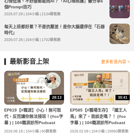
心情低落、不舒服都能問AI？「AI心理照護」醫分享6
個Prompt技巧
2026.07.29 | 104小編 | 2134觀看數
每天上班都好累？不是抗壓差！是你大腦還停在「石器
時代」
2026.07.28 | 104小編 | 1702觀看數
最新影音上架
更多影音內容 >
28:13
30:41
EP619【#職涯】小心！無可取
EP585【#職場生存】「國王人
代，反而讓你無法接班！(#cc字
馬」來了，我該走嗎？！ (#cc
幕 ) | 104職涯診所Podcast
字幕 ) | 104職涯診所Podcast
2026.06.18 | 104小編 | 60觀看數
2026.02.09 | 104小編 | 20660觀看數