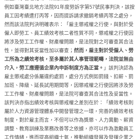
例如臺灣臺北地方法院91年度勞訴字第57號民事判決，該按
員工因考績遭打丙等，因而提訴請求撤銷考績丙等之處分，
然而該法院判決明確表示：「雇主懲戒權之行使，與對於受
僱人即勞工、員工績效考核二者性質不同，懲戒權之行使因
將涉及勞工工作權、財產權問題，是法院對之可審查其合法
性，並得對其妥當性加以審查；
然而，雇主對於受僱人、勞
工所為之績效考核，至多屬於其人事管理範疇，法院並無由
介入，勞工應遵循企業內申訴制度方為正當。
」該判決認為
雇主懲戒處分係屬違約處罰，處分方式例如罰錢、扣薪、罰
加班、降級、延長試用期間等，因懲戒權之行使因將涉及勞
工工作權、財產權問題，是法院可審查其合法性及妥當性。
該判決亦指出績效考核與懲戒權之差別在於：「績效考核則
屬於人力資源管理體系中開發管理之一環，完善的績效考核
制度，對於雇主而言，不但可以作為獎懲、人力異動、薪資
調整、教育訓練及業務改善等之依據，亦可以作為激勵員工
工作情緒，進而提高組織士氣，推動組織發展及發揮企業之