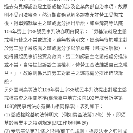
過去有見解認為雇主懲戒權係涉及企業內部自治事項，故原
則不受司法審查，然近期實務見解多認為允許勞工受懲戒
後，得單獨就雇主之懲戒處分提出訴訟，如臺灣高等法院
106年勞上字88號民事判決亦明白揭示：「勞基法就雇主懲
戒權行使之不當或違法，雖無救濟明文，然應無待於雇主對
於勞工施予最嚴厲之懲戒處分予以解雇時（懲戒性解僱），
始得提起民事訴訟資為救濟，勞工如認雇主之懲戒處分違法
或不當，自得提起訴訟主張權利，俾勞工合法維護自己之權
益。」，故原則係允許勞工對雇主之懲戒處分提出確認訴
訟。
另外臺灣高等法院106年勞上字88號民事判決提出對雇主懲
戒權審查之相關基準(臺灣臺中地方法院102年度勞訴字第
108號民事判決亦有提出相同標準)，表列如下：
(1) 懲戒權除基於法律明文（例如勞基法第12條）外，即須
基於事業主之特別規定(即工作規則明定)
(2) 受勞基法第71條之限制(即工作規則，違反法令之強制或