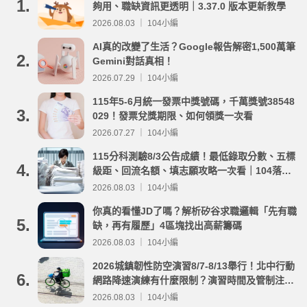
1.
夠用、職缺資訊更透明｜3.37.0 版本更新教學
2026.08.03 ｜ 104小編
AI真的改變了生活？Google報告解密1,500萬筆
2.
Gemini對話真相！
2026.07.29 ｜ 104小編
115年5-6月統一發票中獎號碼，千萬獎號38548
3.
029！發票兌獎期限、如何領獎一次看
2026.07.27 ｜ 104小編
115分科測驗8/3公告成績！最低錄取分數、五標
4.
級距、回流名額、填志願攻略一次看｜104落點
分析
2026.08.03 ｜ 104小編
你真的看懂JD了嗎？解析矽谷求職邏輯「先有職
5.
缺，再有履歷」4區塊找出高薪籌碼
2026.08.03 ｜ 104小編
2026城鎮韌性防空演習8/7-8/13舉行！北中行動
6.
網路降速演練有什麼限制？演習時間及管制注意
事項整理
2026.08.03 ｜ 104小編