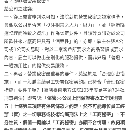
者，即非屬營業秘密。
給公司之建議:
一、從上開實務判決可知，法院對於營業秘密之認定標準，
會係以公司是否有「投注相當之人力、財力」，並「經過篩
選整理而獲致之資訊」作為認定要件，且該等資訊對於公司
所欲往來之廠商是具有「個案性」的，亦即，雇主在與A公
司或B公司交易時，對於二家客戶所要求之商品習慣或要求
內容，雇主可以做出差別化的服務提供，而非只是「普遍、
一體適用性」的提供交易服務。
二、再者，營業秘密最重要的要件，莫過於是「合理保密措
施」，而一般雇主給員工簽署保密契約即已符合「合理保密
措施」要件了嗎?【臺灣臺南地方法院103年度易字第704號
刑事判決】即曾認:「
儘管○○公司上開保證書及工作規則第
五十七條第三項確有保密條款之約定，然不可能每位員工經
辦（管）之一切事務或技術均屬刑法上之「工商秘密」，不
分性質、價值一概論以「工商秘密」亦顯不合情理，故何項