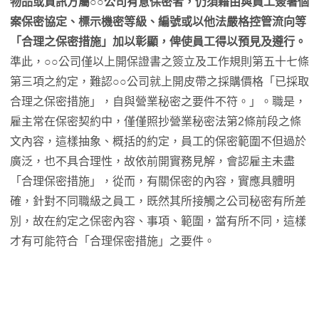
物品或資訊方屬○○公司有意保密者，仍須藉由與員工簽署個
案保密協定、標示機密等級、編號或以他法嚴格控管流向等
「合理之保密措施」加以彰顯，俾使員工得以預見及遵行。
準此，
○○
公司僅以上開保證書之簽立及工作規則第五十七條
第三項之約定，難認
○○
公司就上開皮帶之採購價格「已採取
合理之保密措施」，自與營業秘密之要件不符。」。職是，
雇主常在保密契約中，僅僅照抄營業秘密法第2條前段之條
文內容，這樣抽象、概括的約定，員工的保密範圍不但過於
廣泛，也不具合理性，故依前開實務見解，會認雇主未盡
「合理保密措施」，從而，有關保密的內容，實應具體明
確，針對不同職級之員工，既然其所接觸之公司秘密有所差
別，故在約定之保密內容、事項、範圍，當有所不同，這樣
才有可能符合「合理保密措施」之要件。