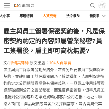
大小事
專題特輯
人資充電
法令權益
新聞現場
雇主與員工簽署保密契約後，凡是保
密契約約定的內容即屬營業秘密?員
工簽署後，雇主即可高枕無憂?
文/
邱靖棠律師
原文出處：
104人資法寶
雇主與員工除簽屬勞動契約外，常會另外要求員工簽屬保密
契約，並註明員工於在職期間乃至於離職後，皆應對保密契
約約定之公司相關資訊負有保密義務，一旦員工使用該等資
訊即碰觸到公司之營業秘密，而違反保密義務。但舉凡員工
接觸到公司的客戶名單或資料(如客戶公司名稱、地址、聯
絡人窗口)、產品報價或是客戶之採購需求，是否皆屬營業