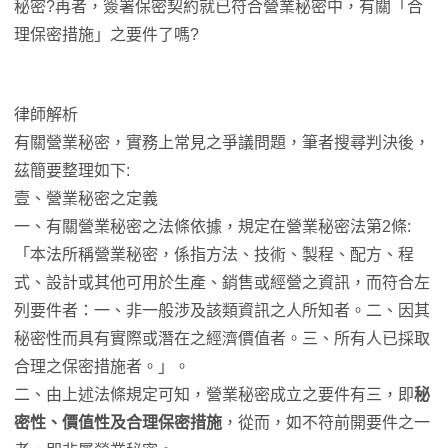
秘密?再者，簽署保密契約就已符合營業秘密中，有關「合
理保密措施」之要件了嗎?
律師解析
有關營業秘密，實務上常見之爭議問題，筆者搜尋判決後，
茲簡要整理如下:
壹、營業秘密之定義
一、有關營業秘密之法條依據，規定在營業秘密法第2條:
「本法所稱營業秘密，係指方法、技術、製程、配方、程
式、設計或其他可用於生產、銷售或經營之資訊，而符合左
列要件者：一、非一般涉及該類資訊之人所知者。二、因其
秘密性而具有實際或潛在之經濟價值者。三、所有人已採取
合理之保密措施者。」。
二、由上述法條規定可知，營業秘密成立之要件有三，即
秘
密性、價值性及合理保密措施
，從而，如不符前開要件之一