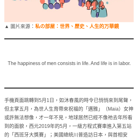
▲ 圖片來源：
私の部屋：世界、歷史、人生的万華鏡
The happiness of men consists in life. And life is in labor.
手機頁面跳轉到5月1日，如沐春風的時令已悄悄來到尾聲，
但主掌五月，為世人生育帶來祝福的「邁雅」（Maia）女神
或許無法想像，才一年不見，地球居然已經不像祂去年所看
到的面貌，西元2019年的5月，一級方程式賽車進入第五站
的「西班牙大獎賽」；美國總統川普造訪日本，與首相安