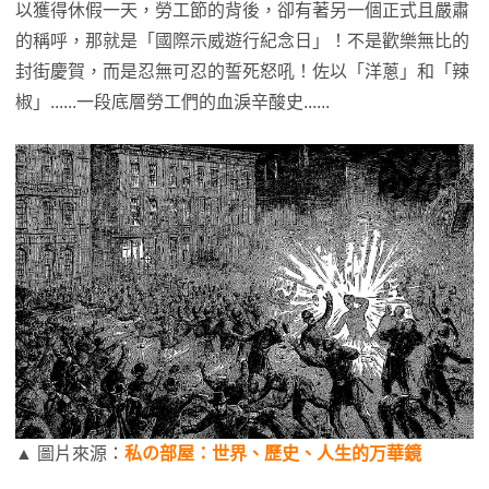
以獲得休假一天，勞工節的背後，卻有著另一個正式且嚴肅
的稱呼，那就是「國際示威遊行紀念日」！不是歡樂無比的
封街慶賀，而是忍無可忍的誓死怒吼！佐以「洋蔥」和「辣
椒」......一段底層勞工們的血淚辛酸史......
▲ 圖片來源：
私の部屋：世界、歷史、人生的万華鏡