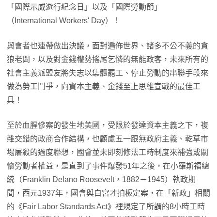
「國際示威遊行紀念日」以及「國際勞動節」
（International Workers' Day）！
與會者也連帶做出決議，面對遍佈世界、諸多不公不義的貪
狼老闆，以及對金錢權勢搖尾乞憐的無能政客，未來所有的
社會主義派盟友將失志以集體罷工、停止勞動的串聯手段來
做為勞工鬥爭，向資本主義、金錢至上思維宣戰的最佳工
具！
至於血腥慘案的發生地美國，受限於發達資本主義之下，複
雜交錯的政商合作結構，也顧慮五一跟無政府主義、乾草市
場屠殺的過度聯想，國會並未即刻修法工時制度來補強或關
懷勞動者權益，是直到了事件爆發51年之後，在小羅斯福總
統（Franklin Delano Roosevelt，1882－1945）執政期
間，西元1937年，國會與白宮才拍板定案，在「新政」相關
的《Fair Labor Standards Act》裡規定了所謂的8小時工時