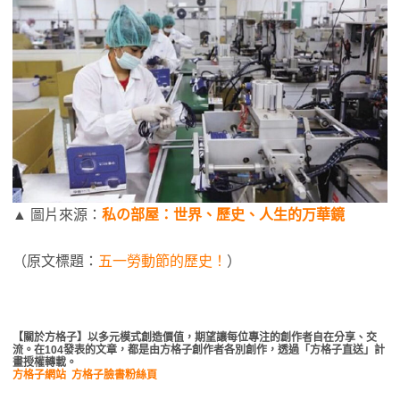
▲ 圖片來源：
私の部屋：世界、歷史、人生的万華鏡
（原文標題：
五一勞動節的歷史！
）
【關於方格子】以多元模式創造價值，期望讓每位專注的創作者自在分享、交
流。在104發表的文章，都是由方格子創作者各別創作，透過「方格子直送」計
畫授權轉載。
方格子網站
方格子臉書粉絲頁