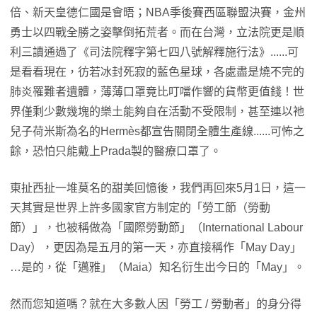
倍、新天皇德仁國是會晤；NBA季後賽西區聯盟決賽，金州
勇士以四戰全勝之姿擊倒拓荒者。而在台灣，立法院更是順
利三讀通過了《司法院釋字第七四八號解釋施行法》......可
是看看現在，彷若冰封死寂的藍色星球，各處盡是燒不完的
肺炎罹難者遺體，薄薄口罩竟比叮噹作響的貨幣更值錢！世
界僅剩少數幾塊的樂土能夠自在活動不受限制，甚至連以祂
兒子荷米斯為名的Hermès都宣告關閉全體生產線......可怖之
餘，恐怕只能戴上Prada製的醫療口罩了。
東扯西扯一堆莫名的甜美回憶後，我們再回來5月1日，這一
天其實是世界上許多國家官方制定的「勞工節（勞動
節）」，也被稱做為「國際勞動節」（International Labour
Day），更因為是五月的第一天，亦直接稱作「May Day」
…是的，從「邁雅」（Maia）知名衍生出今日的「May」。
然而您知道嗎？就在大多數人因「勞工 / 勞動者」的身分得