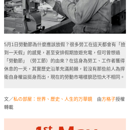
5月1日勞動節為什麼應該放假？很多勞工在這天都會有「撿
到一天假」的感覺，甚至安排假期旅遊充電，但可曾想過
「勞動節」（勞工節）的由來？在這身為勞工、工作者獲得
休息的一天，其實歷史沿革充滿荊棘，若沒有那些前人為捍
衛自身權益挺身而出，現在的勞動市場樣貌恐怕大不相同。
文／
私の部屋：世界、歷史、人生的万華鏡
由
方格子
授權
轉載