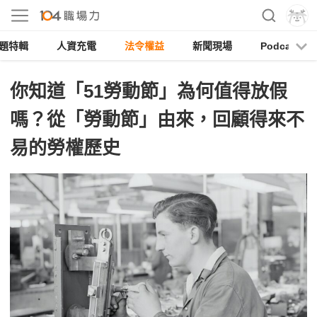
題特輯
人資充電
法令權益
新聞現場
Podcast
你知道「51勞動節」為何值得放假
嗎？從「勞動節」由來，回顧得來不
易的勞權歷史