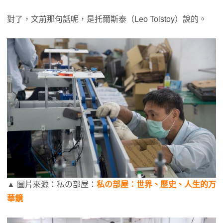
對了，文前那句話呢，是托爾斯泰（Leo Tolstoy）說的。
▲ 圖片來源：私の部屋：
私の部屋：世界、歷史、人生的万
華鏡