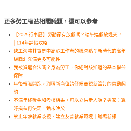
更多勞工權益相關議題，還可以參考
【2025行事曆】勞動節有放假嗎？端午連假放幾天？
│114年請假攻略
缺工海嘯其實是中高齡工作者的機會點？新時代的高年
級職涯充滿更多可能性
我被資遣合法嗎？身為勞工，你絕對該知道的基本權益
保障
年後轉職開跑，到職新崗位請仔細審視新簽訂的勞動契
約
不滿年終獎金和考核結果，可以立馬走人嗎？專家：算
好損益再決定，猶未晚矣
禁止年齡就業歧視，建立友善就業環境｜職場新訊