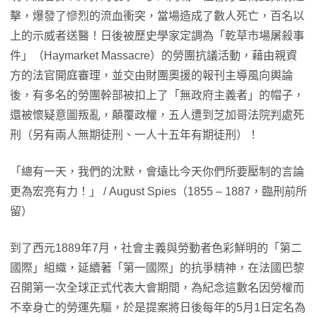
擊，爆發了慘烈的流血衝突，當場造成了數人死亡，百名以
上的示威者送醫！日後被歷史學家定調為「乾草市場屠殺事
件」（Haymarket Massacre）的勞團抗議活動，藉由親資
方的法官開庭審理，並交由財團奧援的報刊主導風向輿論
後，有多名的勞團幹部被扣上了「無政府主義者」的帽子，
還被懷疑意圖叛亂，顛覆政權，五人遭到芝加哥法院判處死
刑（另有兩人無期徒刑、一人十五年有期徒刑）！
「總有一天，我們的沈默，會遠比今天你們所要壓制的言論
更為宏亮有力！」 / August Spies（1855 – 1887，臨刑前所
留）
到了西元1889年7月，社會主義與勞動者色彩鮮明的「第二
國際」組織，延續著「第一國際」的抗爭精神，在法國巴黎
召開第一次全球正式代表大會期間，為紀念這數名因勞權而
不幸身亡的勞運先驅，於是提案將日後每年的5月1日定名為