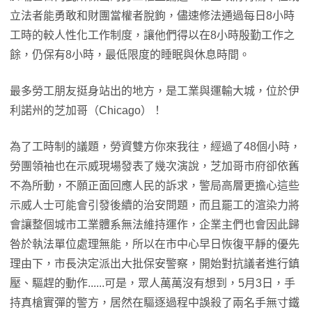
立法者能勇敢和財團當權者脫鉤，儘速修法通過每日8小時
工時的較人性化工作制度，讓他們得以在8小時殷勤工作之
餘，仍保有8小時，最低限度的睡眠與休息時間。
最多勞工朋友挺身站出的地方，是工業與運輸大城，位於伊
利諾州的芝加哥（Chicago）！
為了工時制的議題，勞資雙方你來我往，經過了48個小時，
勞團領袖也在示威現場發表了幾次演說，芝加哥市府卻依舊
不為所動，不願正面回應人民的訴求，警局高層更擔心這些
示威人士可能會引發後續的治安問題，而且罷工的渲染力將
會讓整個城市工業體系無法維持運作，企業主們也會因此歸
咎於執法單位處理無能，所以在市中心早日恢復平靜的優先
理由下，市長決定派出大批保安警察，開始對抗議者進行鎮
壓、驅趕的動作......可是，眾人萬萬沒有想到，5月3日，手
持真槍實彈的警方，居然在驅逐過程中誤殺了兩名手無寸鐵