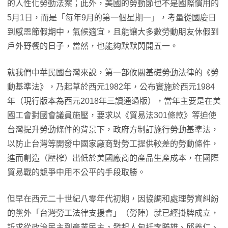
的人性化勞動法案；此外，美國的勞動節也不是國際慣用的
5月1日，而是「每年9月的第一個星期一」，考量從國慶日
到感恩節假期中，氣候適宜，且能讓大多數勞動朋友休假到
戶外野餐的日子，當然，也能夠默默閃開五一。
就我們中華民國台灣來說，第一部攸關基礎勞動法律的《勞
動基準法》，乃起草於西元1982年，公布實施於西元1984
年（現行版本為西元2018年三讀通過版），當年主要是在美
國工會對國會議員施壓，要求以《貿易法301條款》等迫使
台灣提升勞動條件的背景下，政府方制訂施行勞動基準法，
以防止台灣等開發中國家廠商對勞工提供較差的勞動條件，
進而創造（壓榨）出低於美國廠商的產品生產成本，在國際
貿易戰的競爭中用不公平的手段取勝。
但早在西元二十世紀八零年代初期，因協調和處理勞資糾紛
的黨外「台灣勞工法律支援會」（勞陣）就已經掛牌成立，
訴求從政治民主到產業民主，發起人包括李勝雄、邱義仁、