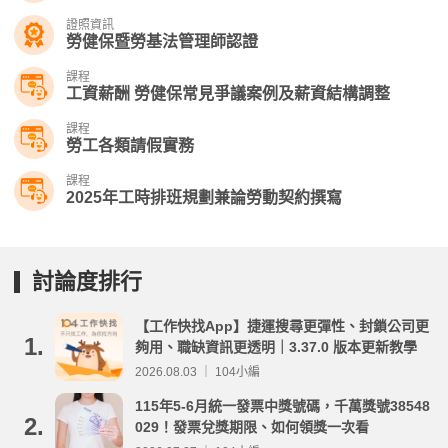
證照資訊
勞健保暨勞基法管理師認證
課程
工資薪酬 勞健保常見爭議案例及薪資結構調整
課程
勞工各類請假實務
課程
2025年工時排班規劃兼論勞動契約撰寫
討論度排行
【工作快找App】捷運搜尋更彈性、封鎖公司更
1.
夠用、職缺資訊更透明｜3.37.0 版本更新教學
2026.08.03 ｜ 104小編
115年5-6月統一發票中獎號碼，千萬獎號38548
2.
029！發票兌獎期限、如何領獎一次看