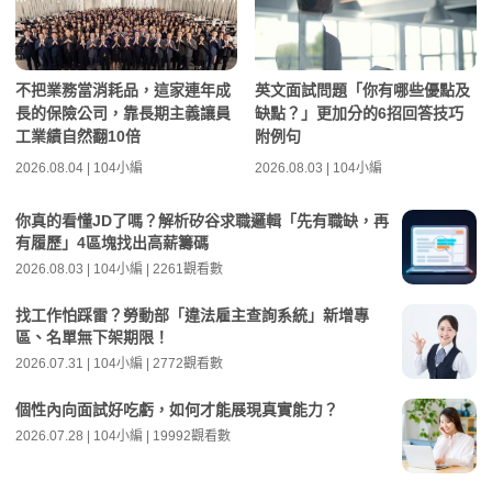
不把業務當消耗品，這家連年成
英文面試問題「你有哪些優點及
長的保險公司，靠長期主義讓員
缺點？」更加分的6招回答技巧
工業績自然翻10倍
附例句
2026.08.04 | 104小編
2026.08.03 | 104小編
你真的看懂JD了嗎？解析矽谷求職邏輯「先有職缺，再
有履歷」4區塊找出高薪籌碼
2026.08.03 | 104小編 | 2261觀看數
找工作怕踩雷？勞動部「違法雇主查詢系統」新增專
區、名單無下架期限！
2026.07.31 | 104小編 | 2772觀看數
個性內向面試好吃虧，如何才能展現真實能力？
2026.07.28 | 104小編 | 19992觀看數