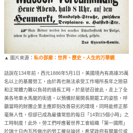
▲ 圖片來源：
私の部屋：世界、歷史、人生的万華鏡
話說在134年前，西元1886年5月1日，美國境內有高達35萬
名以上的基層勞工，由於再也無法承受工作場所長年之險惡
和正常體力難以負荷的過長工時，於是號召彼此，走上了全
美各地車水馬龍的街道，以預備好展開長期罷工的姿態，呼
籲當時的財團企業主應即刻改善惡劣的環境，同時能修正那
毫無人性，但卻已成為雇傭常態的每日「14到15個小時」之
工時制度！此外，勞工們呼應著世界工會組織「第一國際」
於瑞士日內瓦所做出的勞工權益論述，希望政府有關單位或