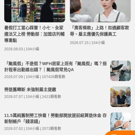
暑假打工當心踩雷！小七、全家
「奧客條款」上路！如遇顧客欺
違法又上榜 勞動部：加盟店列輔
辱、雇主應優先保護員工
導重點
2026.07.15 | 104小編
2026.08.03 | 104小編
「颱風假」不是假？WFH居家上班有「颱風假」嗎？搭
計程車出勤誰出錢？｜颱風假常見QA
2026.07.09 | 104小編 | 107426觀看數
勞退舊轉新 未強制雇主提繳
2026.07.07 | 104小編 | 2421觀看數
11.5萬純舊制勞工快看！勞動部開放提前結算退休金 存
新制帳戶「錢滾錢」
2026.07.02 | 104小編 | 2073觀看數