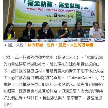
▲ 圖片來源：
私の部屋：世界、歷史、人生的万華鏡
最後，單一個體的勞動力雖小（我沒罵人！），但團結起來
的力量依舊足以撼動社會，誠如現在全球各地最缺乏的口
罩、護目鏡等醫療器材，若沒有廣大的勞工不眠不休投入趕
工，必定就沒有口罩國家隊的興起，「TaiwanCanHelp」的
意義，正也構築在勞工朋友的汗水與淚水…或許慣老闆的存
在照舊，既厭世也可能百般無奈，但還是要向廣大的勞動者
好友們說聲，5月1日，勞動節快樂！ 您辛苦了！ 請繼續加
油吧！