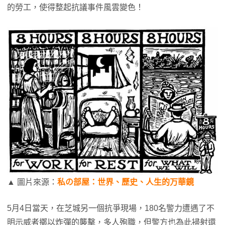
的勞工，使得整起抗議事件風雲變色！
▲ 圖片來源：
私の部屋：世界、歷史、人生的万華鏡
5月4日當天，在芝城另一個抗爭現場，180名警力遭遇了不
明示威者擲以炸彈的襲擊，多人殉職，但警方也為此掃射還