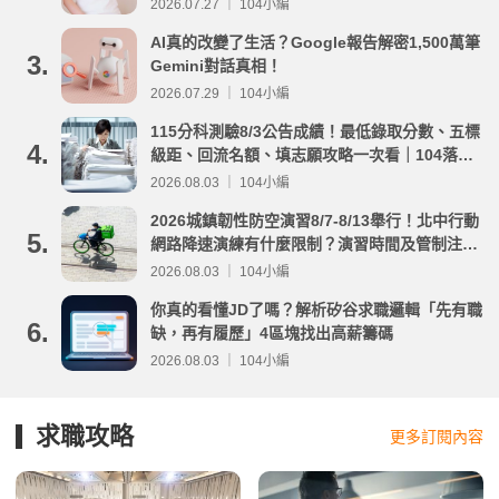
2026.07.27 ｜ 104小編
AI真的改變了生活？Google報告解密1,500萬筆
3.
Gemini對話真相！
2026.07.29 ｜ 104小編
115分科測驗8/3公告成績！最低錄取分數、五標
4.
級距、回流名額、填志願攻略一次看｜104落點
分析
2026.08.03 ｜ 104小編
2026城鎮韌性防空演習8/7-8/13舉行！北中行動
5.
網路降速演練有什麼限制？演習時間及管制注意
事項整理
2026.08.03 ｜ 104小編
你真的看懂JD了嗎？解析矽谷求職邏輯「先有職
6.
缺，再有履歷」4區塊找出高薪籌碼
2026.08.03 ｜ 104小編
求職攻略
更多訂閱內容