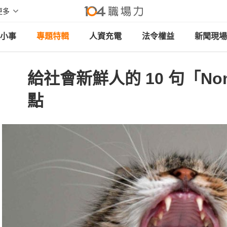
更多
小事
專題特輯
人資充電
法令權益
新聞現場
給社會新鮮人的 10 句「No
點