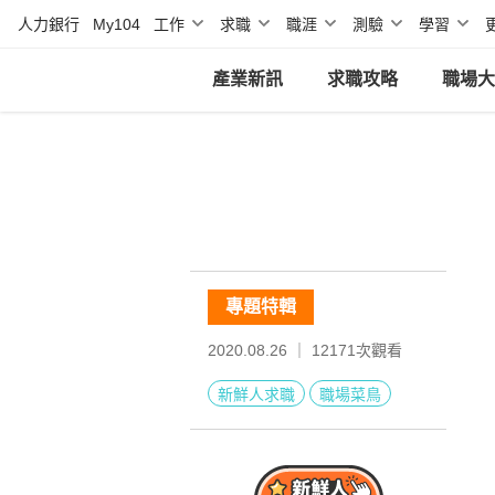
人力銀行
My104
工作
求職
職涯
測驗
學習
產業新訊
求職攻略
職場大
專題特輯
2020.08.26 ｜
12171
次觀看
新鮮人求職
職場菜鳥