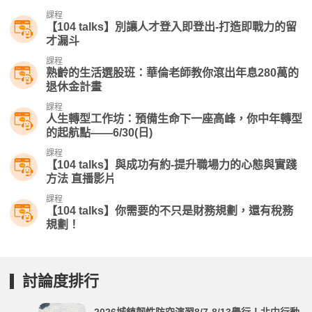
課程
【104 talks】別讓人才登入即登出-打造即戰力的留
才漏斗
課程
熟齡的生活選股班：華倫老師教你滾出年息280萬的
退休金計畫
課程
人生轉型工作坊：預備生命下一座高峰，你中年轉型
的起航點——6/30(日)
課程
【104 talks】與成功有約-提升職場力的心態與實踐
方法 直播影片
課程
【104 talks】你需要的不只是財務規劃，還有稅務
規劃！
討論度排行
2026城鎮韌性防空演習8/7-8/13舉行！北中行動