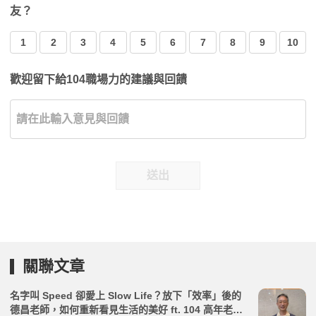
友？
1
2
3
4
5
6
7
8
9
10
歡迎留下給104職場力的建議與回饋
送出
關聯文章
名字叫 Speed 卻愛上 Slow Life？放下「效率」後的
德昌老師，如何重新看見生活的美好 ft. 104 高年老師