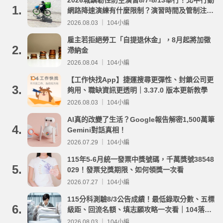
1.
網路降速演練有什麼限制？演習時間及管制注意
事項整理
2026.08.03 ｜ 104小編
雇主若拒絕勞工「自提退休金」，8月起將加徵
2.
滯納金
2026.08.04 ｜ 104小編
【工作快找App】捷運搜尋更彈性、封鎖公司更
3.
夠用、職缺資訊更透明｜3.37.0 版本更新教學
2026.08.03 ｜ 104小編
AI真的改變了生活？Google報告解密1,500萬筆
4.
Gemini對話真相！
2026.07.29 ｜ 104小編
115年5-6月統一發票中獎號碼，千萬獎號38548
5.
029！發票兌獎期限、如何領獎一次看
2026.07.27 ｜ 104小編
115分科測驗8/3公告成績！最低錄取分數、五標
6.
級距、回流名額、填志願攻略一次看｜104落點
分析
2026.08.03 ｜ 104小編