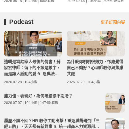
2026.06.18 | 104小編 | 60觀看數
2026.02.09 | 104小編 | 20660觀看數
Podcast
更多訂閱內容
遺囑是寫給家人最後的情書！蘇
為什麼你明明很努力，卻總覺得
家宏律師：留下的不該是數字，
自己不夠好？心理師教你與焦慮
而是讓人感動的愛 ft. 恩典法律
共處
事務所創辦人 蘇家宏律師 | 高年
2026.07.28 | 104小編
2026.07.20 | 104小編
級不打烊 x 用 AI 點亮第二人生
EP283
能力佳、表現好，為何考績慘不忍睹？
2026.07.07 | 104小編 | 1474觀看數
履歷不讀不回？HR 教你主動出擊！重返職場賺到「三
經五防」，天天都有新鮮事 ft. 統一超商人力資源部經