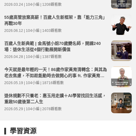
Speed 德昌 | 高年級不打烊 x 用 AI 點亮第二人生 EP2
2026.03.24 | 104小編 | 1208觀看數
65
55歲高管放棄高薪！百歲人生新框架，靠「能力三角」
再戰30年
2026.06.12 | 104小編 | 1403觀看數
百歲人生新典範 | 金馬號小姐70歲變名師，開課240
場：退休生活從4個行動展開新價值
2026.04.28 | 104小編 | 1387觀看數
今天就是最年輕的一天！86歲作家黃育清轉念：與其為
老去焦慮，不如趁能動時去做開心的事 ft. 作家黃育清 |
高年級不打烊 x 用 AI 點亮第二人生 EP273
2026.05.19 | 104小編 | 18716觀看數
退休規劃不只養老：惠玉用走讀＋AI學習找回生活感，
重啟50歲後第二人生
2026.05.29 | 104小編 | 2078觀看數
學習資源