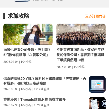
求職攻略
更多訂閱內容
面試也要看公司外觀、洗手間？
不把業務當消耗品，這家連年成
5招教你從細節「以貌取公司」
長的保險公司，靠長期主義讓員
工業績自然翻10倍
2026.08.04 | 104小編
2026.08.04 | 104小編
你真的看懂JD了嗎？解析矽谷求職邏輯「先有職缺，再
有履歷」4區塊找出高薪籌碼
2026.08.03 | 104小編 | 1919觀看數
詐團滲透！Threads詐騙氾濫 假徵才最多
2026.07.30 | 104小編 | 1522觀看數