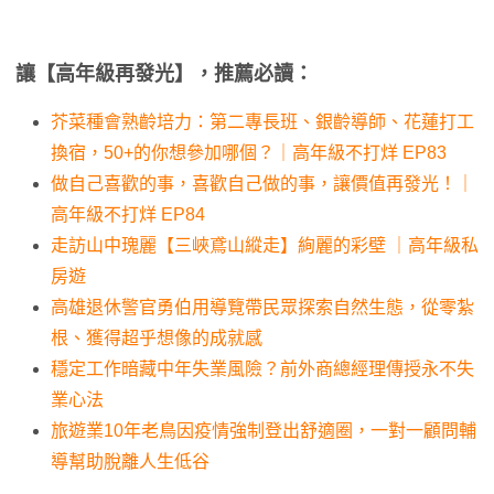
讓【高年級再發光】，推薦必讀：
芥菜種會熟齡培力：第二專長班、銀齡導師、花蓮打工
換宿，50+的你想參加哪個？｜高年級不打烊 EP83
做自己喜歡的事，喜歡自己做的事，讓價值再發光！｜
高年級不打烊 EP84
走訪山中瑰麗【三峽鳶山縱走】絢麗的彩壁 ｜高年級私
房遊
高雄退休警官勇伯用導覽帶民眾探索自然生態，從零紮
根、獲得超乎想像的成就感
穩定工作暗藏中年失業風險？前外商總經理傳授永不失
業心法
旅遊業10年老鳥因疫情強制登出舒適圈，一對一顧問輔
導幫助脫離人生低谷