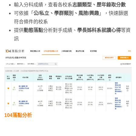
輸入分科成績，查看各校系
志願類型、歷年錄取分數
可依據「
公/私立、學群類別、風險/興趣
」，快速篩選
符合條件的校系
提供
動態落點
分析對手成績、
學長姊科系就讀心得
等資
訊
104落點分析