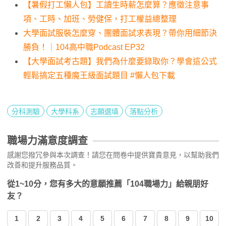
【暑假打工懶人包】工讀生時薪怎麼算？應徵注意事
項、工時、加班、勞健保，打工權益總整理
大學面試服裝怎麼穿、團體面試求表現？帶你用細節決
勝負！｜104高中職Podcast EP32
【大學面試考古題】我們為什麼要錄取你？學會這公式
輕鬆搞定五種魔王級面試題目 #懶人包下載
分科測驗
大學科系
志願選填
落點分析
職場力滿意度調查
感謝您撥冗參與本次調查！請您在問卷中提供寶貴意見，以幫助我們
改善和提升服務品質。
從1~10分，您有多大的意願推薦「104職場力」給親朋好
友？
1
2
3
4
5
6
7
8
9
10