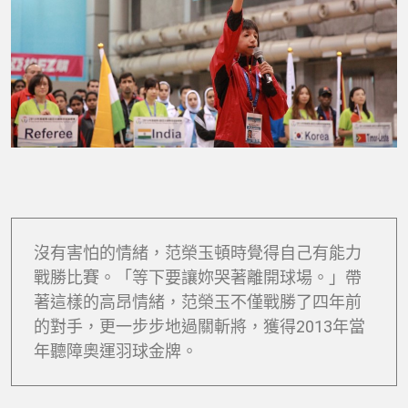
沒有害怕的情緒，范榮玉頓時覺得自己有能力
戰勝比賽。「等下要讓妳哭著離開球場。」帶
著這樣的高昂情緒，范榮玉不僅戰勝了四年前
的對手，更一步步地過關斬將，獲得2013年當
年聽障奧運羽球金牌。