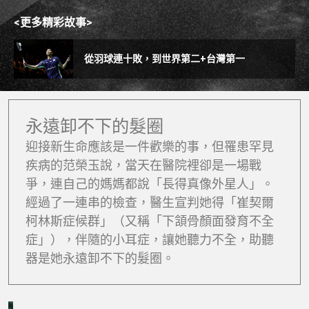
<更多精彩故事>
從羽球連十敗，到世界第二+台灣第一
永遠卸不下的髮圈
迎接新生命應該是一件歡樂的事，但罹患罕見
疾病的范榮玉說，當天在醫院裡卻是一場戰
爭，連自己的媽媽都說「長得真像外星人」。
經過了一連串的檢查，醫生宣判她得「崔契爾
柯林斯症候群」（又稱「下頷骨顏面發育不全
症」），伴隨的小耳症，讓她聽力不全，助聽
器是她永遠卸不下的髮圈。