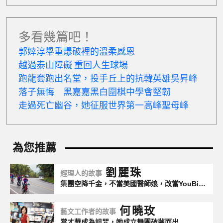
越過泰山障礙 重回人生球場
跑龍套跑出名堂​，投手丘上的抗韓英雄吳昇峰
落子無悔 黑嘉嘉黑白圍棋中學會堅韌
走過死亡幽谷，她征服世界第一高峰聖母峰
劉麗珠
經理人的故事
集團空降千金，不當美國醫師娘，改當YouBike教母
何曉玫
藝文工作者的故事
當才華成為詛咒，她成立舞團破繭而出
陳彥翰
經理人的故事
繼承書屋行俠仗義，找不到放下的理由