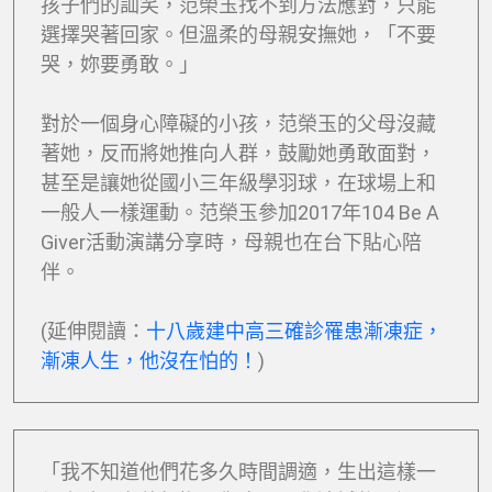
選擇哭著回家。但溫柔的母親安撫她，「不要
哭，妳要勇敢。」
對於一個身心障礙的小孩，范榮玉的父母沒藏
著她，反而將她推向人群，鼓勵她勇敢面對，
甚至是讓她從國小三年級學羽球，在球場上和
一般人一樣運動。范榮玉參加2017年104 Be A
Giver活動演講分享時，母親也在台下貼心陪
伴。
(延伸閱讀：
十八歲建中高三確診罹患漸凍症，
漸凍人生，他沒在怕的！
)
「我不知道他們花多久時間調適，生出這樣一