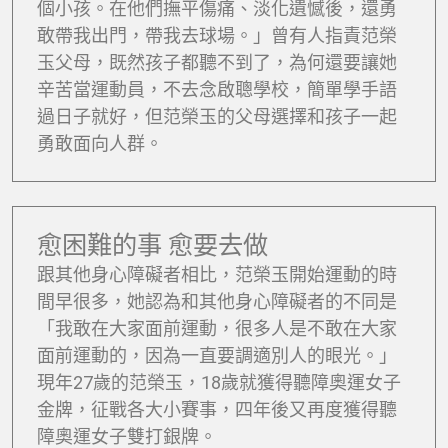
個小孩。在他們撫平傷痛、淡化遺憾後，還勇
敢帶我出門，帶我去球場。」曾有人指責范榮
玉父母，既然孩子都聽不到了，為何還要讓她
辛苦當運動員，不去念啟聰學校，簡單學手語
過日子就好，但范榮玉的父母選擇和孩子一起
勇敢面向人群。
愈困難的事 愈要去做
跟其他身心障礙者相比，范榮玉開始運動的時
間早很多，她認為和其他身心障礙者的不同是
「我敢在大家面前運動，很多人是不敢在大家
面前運動的，因為一直要調適別人的眼光。」
現年27歲的范榮玉，18歲就獲得聽障奧運女子
金牌，征戰各大小賽事，四年後又再度獲得聽
障奧運女子雙打銀牌。