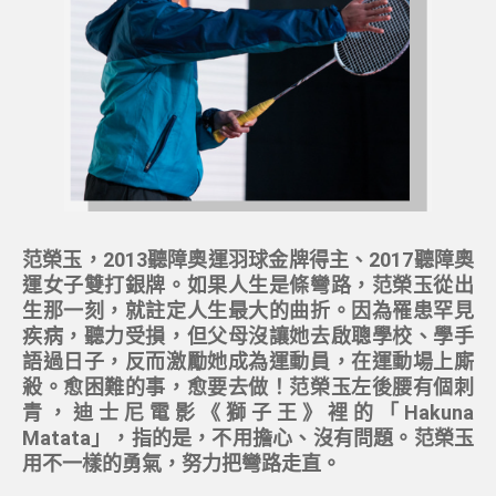
范榮玉，2013聽障奧運羽球金牌得主、2017聽障奧
運女子雙打銀牌。如果人生是條彎路，范榮玉從出
生那一刻，就註定人生最大的曲折。因為罹患罕見
疾病，聽力受損，但父母沒讓她去啟聰學校、學手
語過日子，反而激勵她成為運動員，在運動場上廝
殺。愈困難的事，愈要去做！范榮玉左後腰有個刺
青，迪士尼電影《獅子王》裡的「Hakuna
Matata」，指的是，不用擔心、沒有問題。范榮玉
用不一樣的勇氣，努力把彎路走直。