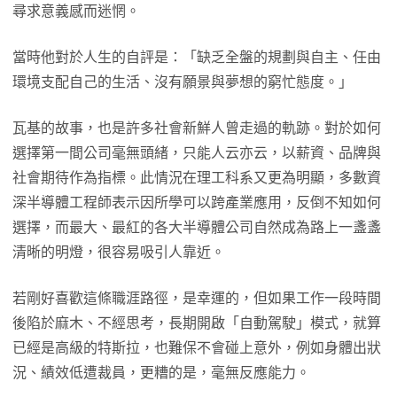
尋求意義感而迷惘。
當時他對於人生的自評是：「缺乏全盤的規劃與自主、任由
環境支配自己的生活、沒有願景與夢想的窮忙態度。」
瓦基的故事，也是許多社會新鮮人曾走過的軌跡。對於如何
選擇第一間公司毫無頭緒，只能人云亦云，以薪資、品牌與
社會期待作為指標。此情況在理工科系又更為明顯，多數資
深半導體工程師表示因所學可以跨產業應用，反倒不知如何
選擇，而最大、最紅的各大半導體公司自然成為路上一盞盞
清晰的明燈，很容易吸引人靠近。
若剛好喜歡這條職涯路徑，是幸運的，但如果工作一段時間
後陷於麻木、不經思考，長期開啟「自動駕駛」模式，就算
已經是高級的特斯拉，也難保不會碰上意外，例如身體出狀
況、績效低遭裁員，更糟的是，毫無反應能力。