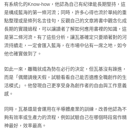
有系統化的Know-how，他認為自己有紀律能長期堅持，這
是構成藍海的第一條河流；同時，許多心得也流於單純的重
點整理或是條列名言佳句，反觀自己的文章將書中觀念化成
長期的實踐過程，可以讓讀者了解如何應用書裡的知識，這
是第二條河流。有了這些分析，讓瓦基確定只要順著對的河
流持續走，一定會匯入藍海，在市場中佔有一席之地，如今
他也確實做到了。
如此一來，離職就成為勢在必行的決定，但瓦基沒有躁進，
而是「偶爾請幾天假，試驗看看自己能否適應全職創作的生
活模式」。他發現自己更享受身為創作者的自由與工作意義
感。
同時，瓦基還是會運用在半導體產業的訓練，改善他認為不
夠有效率或生產力的流程，例如試驗自己在哪個時段寫作精
神最好，效率最高。