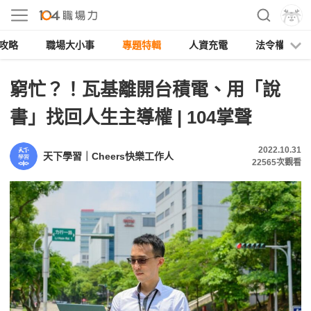
攻略
職場大小事
專題特輯
人資充電
法令權益
窮忙？！瓦基離開台積電、用「說
書」找回人生主導權 | 104掌聲
2022.10.31
天下學習｜Cheers快樂工作人
22565
次觀看