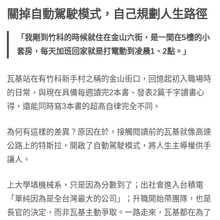
關掉自動駕駛模式，自己規劃人生路徑
「我剛到竹科的時候就住在金山六街，是一間在5樓的小
套房，每天加班回家就是打電動到凌晨1、2點。」
瓦基站在有竹科新手村之稱的金山街口，回憶起初入職場時
的日常，與現在具備每週讀完2本書、發表2篇千字讀書心
得，還能同時寫3本書的超高自律完全不同。
為何有這樣的差異？原因在於，接觸閱讀前的瓦基就像高速
公路上的特斯拉，開啟了自動駕駛模式，將人生主導權供手
讓人。
上大學填機械系，只是因為分數到了；出社會進入台積電
「單純因為是全台灣最大的公司」；升職開始帶團隊，也是
長官的決定，而非瓦基主動爭取。一路走來，瓦基都在為了