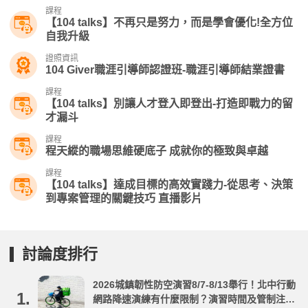
課程
【104 talks】不再只是努力，而是學會優化​!全方位
自我升級
證照資訊
104 Giver職涯引導師認證班-職涯引導師結業證書
課程
【104 talks】別讓人才登入即登出-打造即戰力的留
才漏斗
課程
程天縱的職場思維硬底子 成就你的極致與卓越
課程
【104 talks】達成目標的高效實踐力-從思考、決策
到專案管理的關鍵技巧 直播影片
討論度排行
2026城鎮韌性防空演習8/7-8/13舉行！北中行動
1.
網路降速演練有什麼限制？演習時間及管制注意