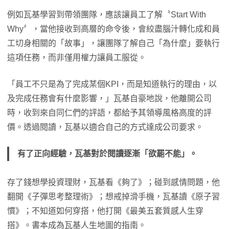
例如瓦基學習到帶領團隊，應該讓員工了解〝Start With
Why〞，當他接收到高層的命令後，會絞盡腦汁轉化成和員
工切身相關的「故事」，讓團隊了解自己「為什麼」要執行
這項任務，而非僅用權力讓員工服從。
「員工不只是為了完成某個KPI，而是知道執行的理由，以
及完成任務會有什麼影響，」瓦基自豪地說，他離開公司
時，收到來自同仁們的評語，都給予其領導風格高度的評
價。透過閱讀，瓦基以適合自己的方式達成公司要求。
有了正向經驗，瓦基對於閱讀逐漸「欲罷不能」。
存了錢想學投資理財，瓦基看《夠了》；碰到感情問題，他
翻開《子彈思考整理術》；想戒掉滑手機，瓦基讀《原子習
慣》；不知道如何穿搭，他打開《最美五套質感人生穿
搭》。書本成為瓦基人生地圖的指南。