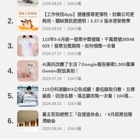
事項整理
2026.08.03 ｜ 104小編
【工作快找App】捷運搜尋更彈性、封鎖公司更
2.
夠用、職缺資訊更透明｜3.37.0 版本更新教學
2026.08.03 ｜ 104小編
115年5-6月統一發票中獎號碼，千萬獎號38548
3.
029！發票兌獎期限、如何領獎一次看
2026.07.27 ｜ 104小編
AI真的改變了生活？Google報告解密1,500萬筆
4.
Gemini對話真相！
2026.07.29 ｜ 104小編
115分科測驗8/3公告成績！最低錄取分數、五標
5.
級距、回流名額、填志願攻略一次看｜104落點
分析
2026.08.03 ｜ 104小編
雇主若拒絕勞工「自提退休金」，8月起將加徵
6.
滯納金
2026.08.04 ｜ 104小編