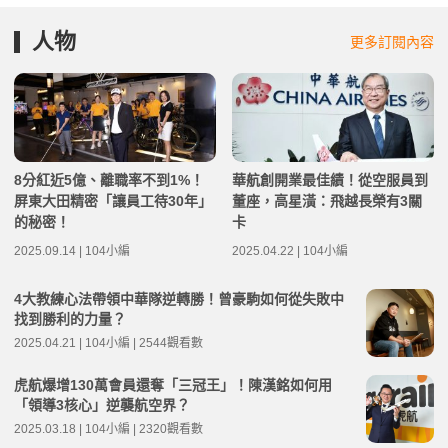
人物
更多訂閱內容
8分紅近5億、離職率不到1%！
華航創開業最佳績！從空服員到
屏東大田精密「讓員工待30年」
董座，高星潢：飛越長榮有3關
的秘密！
卡
2025.09.14 | 104小編
2025.04.22 | 104小編
4大教練心法帶領中華隊逆轉勝！曾豪駒如何從失敗中
找到勝利的力量？
2025.04.21 | 104小編 | 2544觀看數
虎航爆增130萬會員還奪「三冠王」！陳漢銘如何用
「領導3核心」逆襲航空界？
2025.03.18 | 104小編 | 2320觀看數