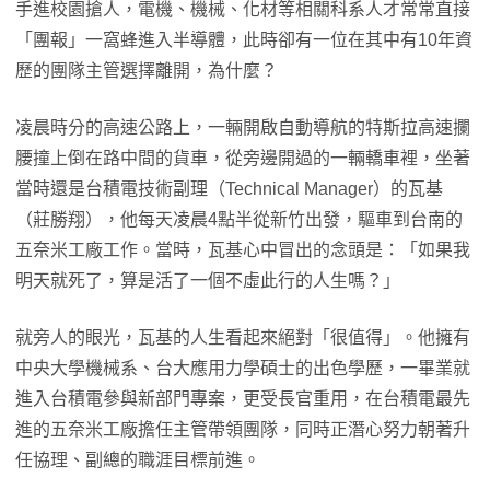
手進校園搶人，電機、機械、化材等相關科系人才常常直接
「團報」一窩蜂進入半導體，此時卻有一位在其中有10年資
歷的團隊主管選擇離開，為什麼？
凌晨時分的高速公路上，一輛開啟自動導航的特斯拉高速攔
腰撞上倒在路中間的貨車，從旁邊開過的一輛轎車裡，坐著
當時還是台積電技術副理（Technical Manager）的瓦基
（莊勝翔），他每天凌晨4點半從新竹出發，驅車到台南的
五奈米工廠工作。當時，瓦基心中冒出的念頭是：「如果我
明天就死了，算是活了一個不虛此行的人生嗎？」
就旁人的眼光，瓦基的人生看起來絕對「很值得」。他擁有
中央大學機械系、台大應用力學碩士的出色學歷，一畢業就
進入台積電參與新部門專案，更受長官重用，在台積電最先
進的五奈米工廠擔任主管帶領團隊，同時正潛心努力朝著升
任協理、副總的職涯目標前進。