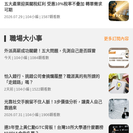
五大產業迎美關稅紅利 受惠10%稅率不疊加 轉單需求
可期
2026.07.29 | 104小編 | 1587觀看數
職場大小事
更多訂閱內容
外派高薪成功關鍵！五大問題，先測自己是否踩雷
今天 | 104小編 | 1084觀看數
怕入錯行、挑錯公司會搞爛履歷？職涯真的有所謂的
「走錯路」嗎？
2天前 | 104小編 | 1522觀看數
光靠社交手腕留不住人脈！3步價值分析，讓貴人自己
靠過來
2026.07.31 | 104小編 | 1906觀看數
連3年登上黃仁勳GTC背板！台灣10所大學憑什麼霸榜