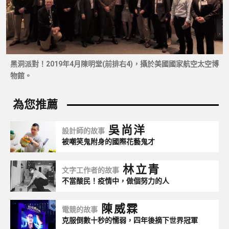
黑洞派對！2019年4月陳明堂(前排右4)，攝於美國國家航空太空博
物館。
吳尚洋
設計師的故事
被嘲笑鬼附身的國際花藝鬼才
林立青
文字工作者的故事
不當酸民！疫情中，做個努力的人
陳威霖
電競的故事
克服倒數十秒的懦弱，四年後摘下世界冠軍