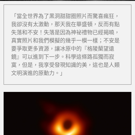
「當全世界為了黑洞甜甜圈照片而驚喜瘋狂，
我卻沒有太激動，那天我在華盛頓，反而有點
失落和不安！失落是因為神祕禮物已經揭曉，
真實照片和我們模擬的幾乎一模一樣；不安是
要爭取更多資源，讓冰原中的『格陵蘭望遠
鏡』可以進到下一步。科學這條路孤獨而寂
寞，但是，我享受發現知識的美，這也是人類
文明演進的原動力。」