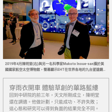
2019年4月陳明堂(右)與另一名科學家Makoto Inoue-san攝於美
國國家航空太空博物館，螢幕顯示EHT在世界各地的九台望遠鏡，
其中，左上角是中研院從頭參與建造的GLT格陵蘭望遠鏡。
穿雨衣開車 體驗草創的蓽路藍縷
回到中研院的前三年，天文所剛成立，陳明堂
還在調適。他做計劃，只能成功、不許失敗；
這心態和研究可以得到負面的結果完全不同。