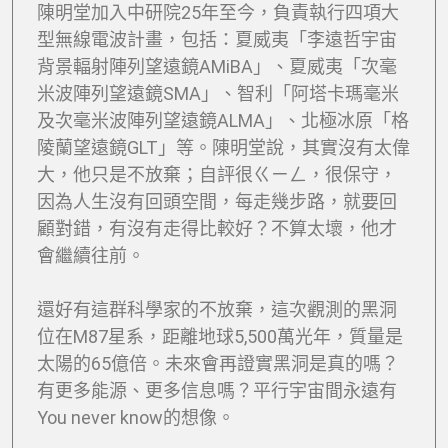
陳明堂加入中研院25年至今，負責執行四項大
型無線電波計畫，包括：夏威夷「李遠哲宇宙
背景輻射陣列望遠鏡AMiBA」、夏威夷「次毫
米波陣列望遠鏡SMA」、智利「阿塔卡瑪毫米
及次毫米波陣列望遠鏡ALMA」、北極冰原「格
陵蘭望遠鏡GLT」等。陳明堂說，其實沒有太偉
大，他只是不放棄；自評很ㄍㄧㄥ，很保守，
因為人生沒有回頭空間，每走幾步路，就要回
顧對錯，有沒有走得比較好？不算太壞，他才
會繼續往前。
還好有這群科學家的不放棄，這次觀測的黑洞
位在M87星系，距離地球5,500萬光年，質量是
太陽的65億倍。未來會再證實黑洞是真的嗎？
有更多能源、更多信息嗎？平行宇宙間永遠有
You never know的想像。