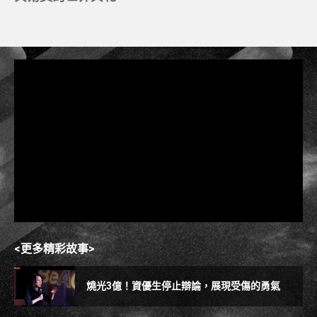
<更多精彩故事>
燒光3億！資優生停止辯論，展現受傷的勇氣