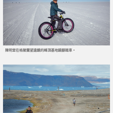
陳明堂在格陵蘭望遠鏡的峰頂基地騎腳踏車。