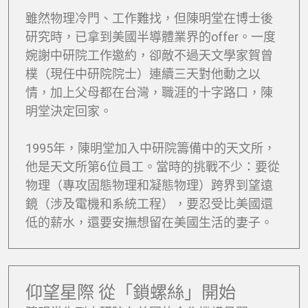
雖然物理冷門、工作難找，但陳明堂在博士後
研究時，已拿到美國半導體業界的offer。一度
婉謝中研院工作邀約，卻敵不過天文學家賀曾
樸（現任中研院院士）連續三天對他動之以
情，加上父母都在台灣，職涯的十字路口，陳
明堂決定回家。
1995年，陳明堂加入中研院籌備中的天文所，
他是天文所第6位員工。當時的挑戰不少：要從
物理（專攻固態物理和凝態物理）跨界到望遠
鏡（涉及電機和系統工程），要忍受比美國還
低的薪水，還要安撫想留在美國生活的妻子。
仰望星際 從「鎖螺絲」開始