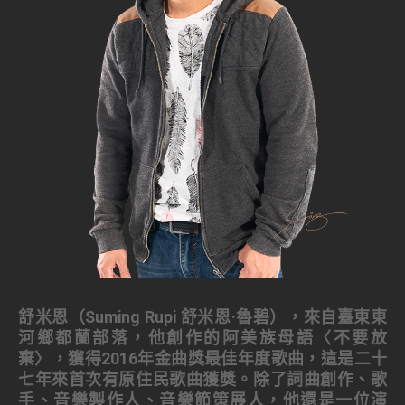
舒米恩（Suming Rupi 舒米恩·魯碧），來自臺東東
河鄉都蘭部落，他創作的阿美族母語〈不要放
棄〉，獲得2016年金曲獎最佳年度歌曲，這是二十
七年來首次有原住民歌曲獲獎。除了詞曲創作、歌
手、音樂製作人、音樂節策展人，他還是一位演