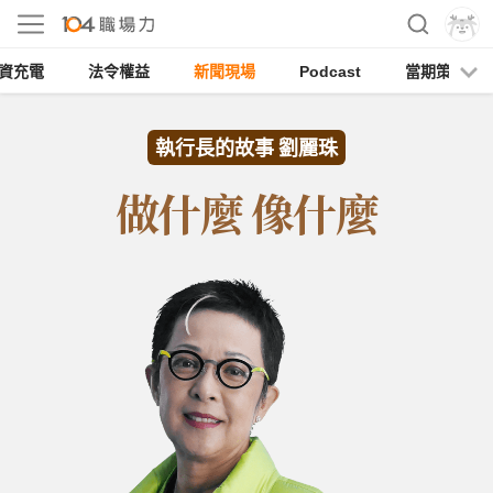
資充電
法令權益
新聞現場
Podcast
當期策展
執行長的故事 劉麗珠
做什麼 像什麼