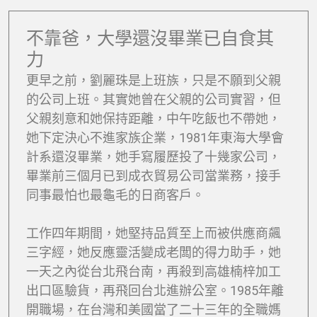
不靠爸，大學還沒畢業已自食其
力
更早之前，劉麗珠是上班族，只是不願到父親
的公司上班。其實她曾在父親的公司實習，但
父親刻意和她保持距離，中午吃飯也不帶她，
她下定決心不進家族企業，1981年東海大學會
計系還沒畢業，她手寫履歷投了十幾家公司，
畢業前三個月已到成衣貿易公司當業務，接手
同事最怕也最龜毛的日商客戶。
工作四年期間，她堅持品質至上而被供應商飆
三字經，她反應靈活變成老闆的得力助手，她
一天之內從台北飛台南，再殺到高雄楠梓加工
出口區驗貨，再飛回台北進辦公室。1985年離
開職場，在台灣和美國當了二十三年的全職媽