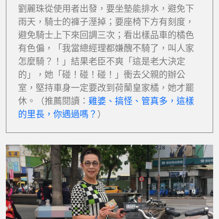
劉麗珠從使用者出發，要坐墊能排水，避免下
雨天，騎士的褲子溼掉；要座椅下方有刻度，
避免騎士上下來回調三次；看出樣品車的橘色
有色偏，「我當總經理都嫌醜不騎了，叫人家
怎麼騎？！」結果老臣不爽「這是老大決定
的」，她「碰！碰！碰！」衝去父親的辦公
室，堅持車身一定要改到荷蘭皇家橘，她才罷
休。（推薦閱讀：
雞婆、搞怪、管真多，這樣
的里長，你遇過嗎？
）