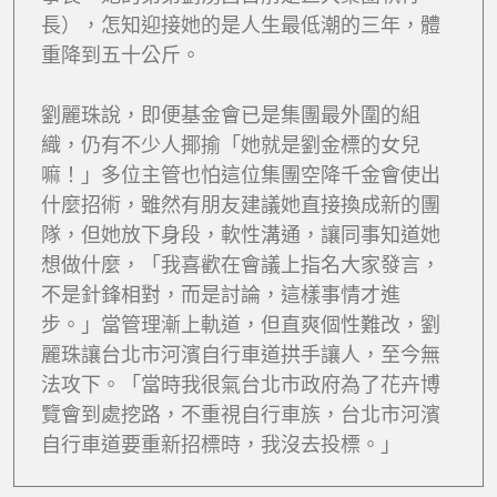
長），怎知迎接她的是人生最低潮的三年，體
重降到五十公斤。
劉麗珠說，即便基金會已是集團最外圍的組
織，仍有不少人揶揄「她就是劉金標的女兒
嘛！」多位主管也怕這位集團空降千金會使出
什麼招術，雖然有朋友建議她直接換成新的團
隊，但她放下身段，軟性溝通，讓同事知道她
想做什麼，「我喜歡在會議上指名大家發言，
不是針鋒相對，而是討論，這樣事情才進
步。」當管理漸上軌道，但直爽個性難改，劉
麗珠讓台北市河濱自行車道拱手讓人，至今無
法攻下。「當時我很氣台北市政府為了花卉博
覽會到處挖路，不重視自行車族，台北市河濱
自行車道要重新招標時，我沒去投標。」