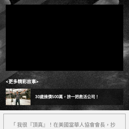
<更多精彩故事>
30歲揹債500萬，拚一把救活公司！
「 我很『頂真』！在美國當華人協會會長，抄