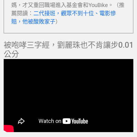
媽，才又重回職場進入基金會和YouBike。（推
薦閱讀：
二代接班，觀眾不到十位、電影慘
賠，他被酸敗家子
）
被咆哮三字經，劉麗珠也不肯讓步0.01
公分