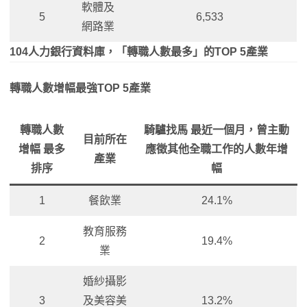
軟體及
5
6,533
網路業
104人力銀行資料庫，「轉職人數最多」的TOP 5產業
轉職人數增幅最強TOP 5產業
轉職人數
騎驢找馬 最近一個月，曾主動
目前所在
增幅 最多
應徵其他全職工作的人數年增
產業
排序
幅
1
餐飲業
24.1%
教育服務
2
19.4%
業
婚紗攝影
3
及美容美
13.2%