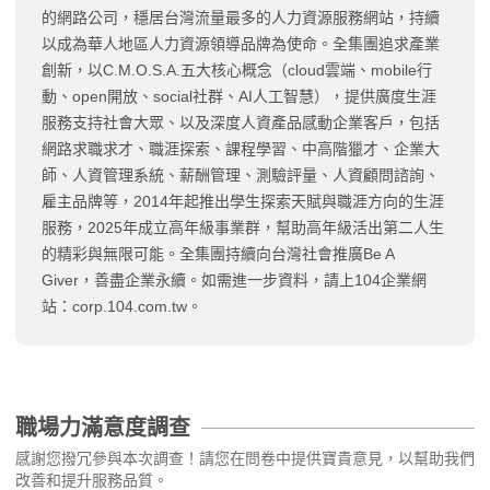
的網路公司，穩居台灣流量最多的人力資源服務網站，持續
以成為華人地區人力資源領導品牌為使命。全集團追求產業
創新，以C.M.O.S.A.五大核心概念（cloud雲端、mobile行
動、open開放、social社群、AI人工智慧），提供廣度生涯
服務支持社會大眾、以及深度人資產品感動企業客戶，包括
網路求職求才、職涯探索、課程學習、中高階獵才、企業大
師、人資管理系統、薪酬管理、測驗評量、人資顧問諮詢、
雇主品牌等，2014年起推出學生探索天賦與職涯方向的生涯
服務，2025年成立高年級事業群，幫助高年級活出第二人生
的精彩與無限可能。全集團持續向台灣社會推廣Be A
Giver，善盡企業永續。如需進一步資料，請上104企業網
站：corp.104.com.tw。
職場力滿意度調查
感謝您撥冗參與本次調查！請您在問卷中提供寶貴意見，以幫助我們
改善和提升服務品質。