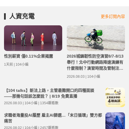
人資充電
更多訂閱內容
性別薪資 僅0.11%企業揭露
2026城鎮韌性防空演習8/7-8/13
舉行！北中行動網路降速演練有
1天前 | 104小編
什麼限制？演習時間及管制注意
事項整理
2026.08.03 | 104小編
【104 talks】新法上路，主管最難開口的四種面談
——那幾句話該怎麼說？ | 8/19 免費直播
2026.08.03 | 104小編 | 1354觀看數
求職者海量投AI履歷 雇主AI篩選…「末日循環」雙方都
痛苦
2026.08.02 | 104小編 | 2457觀看數