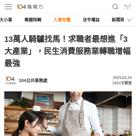
大小事
專題特輯
人資充電
法令權益
新聞現場
13萬人騎驢找馬！求職者最想進「3
大產業」，民生消費服務業轉職增幅
最強
2025.02.24
104公共事務處
3453
次觀看