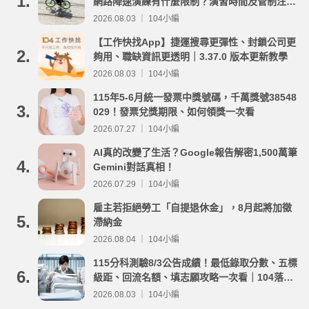
1.
網路降速演練有什麼限制？演習時間及管制注意
事項整理
2026.08.03 ｜ 104小編
【工作快找App】捷運搜尋更彈性、封鎖公司更
2.
夠用、職缺資訊更透明｜3.37.0 版本更新教學
2026.08.03 ｜ 104小編
115年5-6月統一發票中獎號碼，千萬獎號38548
3.
029！發票兌獎期限、如何領獎一次看
2026.07.27 ｜ 104小編
AI真的改變了生活？Google報告解密1,500萬筆
4.
Gemini對話真相！
2026.07.29 ｜ 104小編
雇主若拒絕勞工「自提退休金」，8月起將加徵
5.
滯納金
2026.08.04 ｜ 104小編
115分科測驗8/3公告成績！最低錄取分數、五標
6.
級距、回流名額、填志願攻略一次看｜104落點
分析
2026.08.03 ｜ 104小編