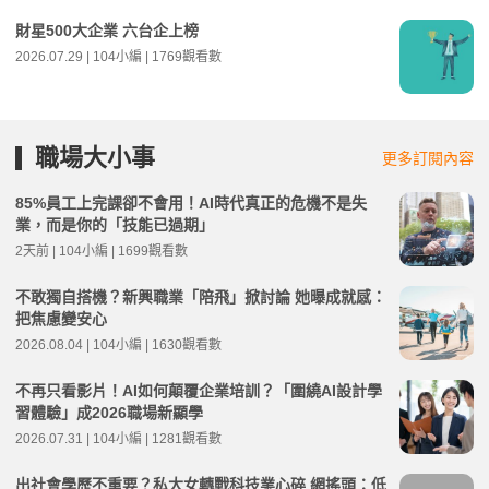
財星500大企業 六台企上榜
2026.07.29 | 104小編 | 1769觀看數
職場大小事
更多訂閱內容
85%員工上完課卻不會用！AI時代真正的危機不是失
業，而是你的「技能已過期」
2天前 | 104小編 | 1699觀看數
不敢獨自搭機？新興職業「陪飛」掀討論 她曝成就感：
把焦慮變安心
2026.08.04 | 104小編 | 1630觀看數
不再只看影片！AI如何顛覆企業培訓？「圍繞AI設計學
習體驗」成2026職場新顯學
2026.07.31 | 104小編 | 1281觀看數
出社會學歷不重要？私大女轉戰科技業心碎 網搖頭：低