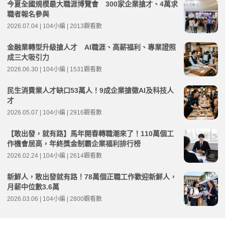
今夏全國規模最大職涯博覽會 300家企業搶才、4萬求
職者報名參與
2026.07.04 | 104小編 | 2013觀看數
金融業轉型升級搶人才 AI職涯、高薪福利、專業證照
成三大吸引力
2026.06.30 | 104小編 | 1531觀看數
民生消費業人才缺口53萬人！9成企業搶徵AI及科技人
才
2026.05.07 | 104小編 | 2916觀看數
【敢出發，就有路】馬年開春轉職潮來了！110萬個工
作機會居高，年終獎金制霸企業福利排行榜
2026.02.24 | 104小編 | 2614觀看數
新鮮人，敢出發就有路！78萬個正職工作歡迎新鮮人，
月薪中位數3.6萬
2026.03.06 | 104小編 | 2800觀看數