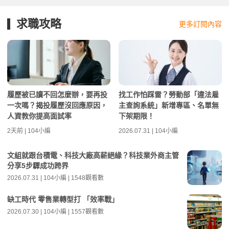
求職攻略
更多訂閱內容
履歷被已讀不回怎麼辦，要再投
找工作怕踩雷？勞動部「違法雇
一次嗎？揭投履歷沒回應原因，
主查詢系統」新增專區、名單無
人資教你提高面試率
下架期限！
2天前 | 104小編
2026.07.31 | 104小編
文組就跟台積電、科技大廠高薪絕緣？科技業外商主管
分享5步驟成功跨界
2026.07.31 | 104小編 | 1548觀看數
缺工時代 零售業轉型打 「效率戰」
2026.07.30 | 104小編 | 1557觀看數