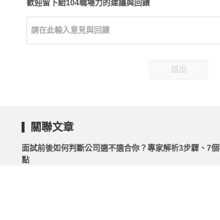
歡迎留下給104職場力的建議與回饋
送出
關聯文章
面試前後如何判斷公司適不適合你？專家解析3步驟、7個
點
2026.04.13 | 104小編 | 19063觀看數
面試未錄取、沒下文的真正原因，可以直接問企業嗎？
2026.07.14 | 104小編 | 53643觀看數