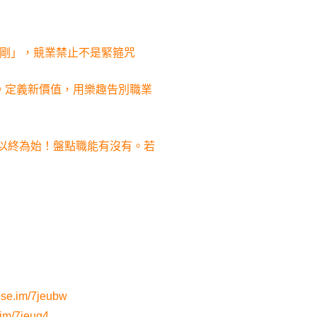
大金剛」，競業禁止不是緊箍咒
這。定義新價值，用樂趣告別職業
 以終為始！盤點職能有沒有。若
pse.im/7jeubw
.im/7jeug4