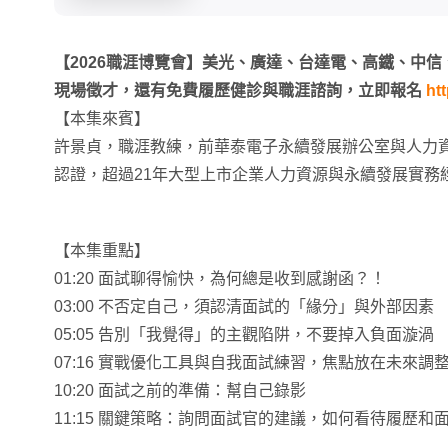
【2026職涯博覽會】美光、廣達、台達電、高鐵、中信、U
現場徵才，還有免費履歷健診與職涯諮詢，立即報名
ht
【本集來賓】
許景貞，職涯教練，前華泰電子永續發展辦公室與人力資
認證，超過21年大型上市企業人力資源與永續發展實務
【本集重點】
01:20 面試聊得愉快，為何總是收到感謝函？！
03:00 不否定自己，須認清面試的「緣分」與外部因素
05:05 告別「我覺得」的主觀陷阱，不要掉入負面漩渦
07:16 實戰優化工具與自我面試練習，焦點放在未來調
10:20 面試之前的準備：幫自己錄影
11:15 關鍵策略：詢問面試官的建議，如何看待履歷和