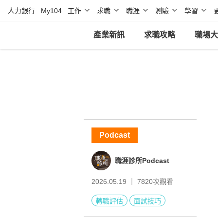
人力銀行
My104
工作
求職
職涯
測驗
學習
產業新訊
求職攻略
職場大
Podcast
職涯診所Podcast
2026.05.19 ｜
7820
次觀看
轉職評估
面試技巧