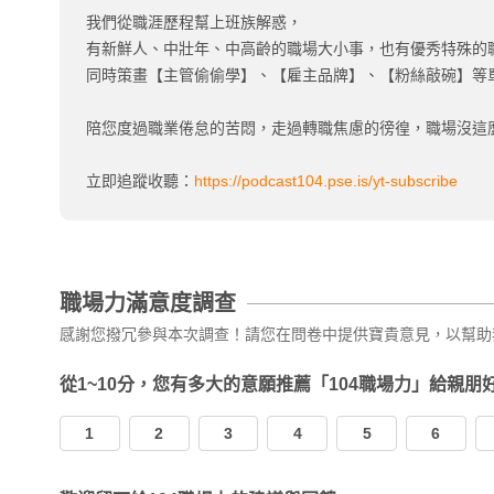
我們從職涯歷程幫上班族解惑，
有新鮮人、中壯年、中高齡的職場大小事，也有優秀特殊的
同時策畫【主管偷偷學】、【雇主品牌】、【粉絲敲碗】等
陪您度過職業倦怠的苦悶，走過轉職焦慮的徬徨，職場沒這
立即追蹤收聽：
https://podcast104.pse.is/yt-subscribe
職場力滿意度調查
感謝您撥冗參與本次調查！請您在問卷中提供寶貴意見，以幫助
從1~10分，您有多大的意願推薦「104職場力」給親朋
1
2
3
4
5
6