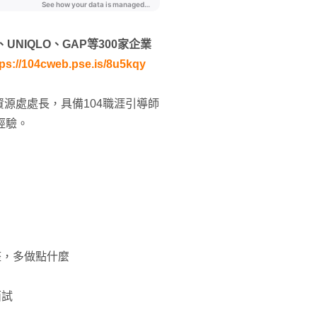
NIQLO、GAP等300家企業
tps://104cweb.pse.is/8u5kqy
源處處長，具備104職涯引導師
經驗。
整，多做點什麼
面試