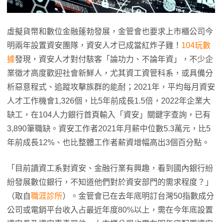
虛擬貨幣和數位金融蓬勃發展，金管會也要求上市櫃公司今
明兩年設置資安團隊，資安人才已成當紅炸子雞！
104玩數
據
發現，資安人才對付駭客「論功力、不論年資」，不少企
業徵才高度歡迎社會新鮮人，尤其資工資管科系，或具備分
析惡意程式、追蹤攻擊族群的能耐；2021年，平均每月資安
人才工作機會1,326個，比5年前成長1.5倍，2022年企業大
缺工，在104人力銀行首頁輸入「資安」關鍵字查詢，已有
3,890筆職缺。資安工作者2021年月薪中位數5.3萬元，比5
年前成長12%、也比整體工作者薪資增幅高出3個百分點。
「目前讀資工系對資安、金融行業有興趣，看到國內銀行紛
紛發展數位銀行，不知道他們對於資安部門的需求程度？」
（取自
職涯診所
）。金管會已在去年底明訂台灣50指數成分
公司或電銷平台收入占最近年度80%以上，需在今年底設置