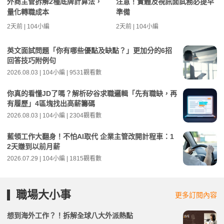
外商主管拆解2種底牌計算法，
注意！實體及視訊面試務必提早
量化轉職成本
準備
2天前 | 104小編
2天前 | 104小編
英文面試問題「你有哪些優點及缺點？」更加分的6招
回答技巧附例句
2026.08.03 | 104小編 | 9531觀看數
你真的看懂JD了嗎？解析矽谷求職邏輯「先有職缺，再
有履歷」4區塊找出高薪籌碼
2026.08.03 | 104小編 | 2304觀看數
藍領工作大翻身！不怕AI取代 企業主管改開計程車：1
2天賺到以前月薪
2026.07.29 | 104小編 | 1815觀看數
職場大小事
更多訂閱內容
想到海外工作？！拆解全球八大外派熱點