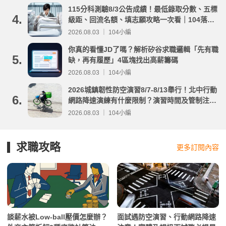
115分科測驗8/3公告成績！最低錄取分數、五標
4.
級距、回流名額、填志願攻略一次看｜104落點
分析
2026.08.03 ｜ 104小編
你真的看懂JD了嗎？解析矽谷求職邏輯「先有職
5.
缺，再有履歷」4區塊找出高薪籌碼
2026.08.03 ｜ 104小編
2026城鎮韌性防空演習8/7-8/13舉行！北中行動
6.
網路降速演練有什麼限制？演習時間及管制注意
事項整理
2026.08.03 ｜ 104小編
求職攻略
更多訂閱內容
談薪水被Low-ball壓價怎麼辦？
面試遇防空演習、行動網路降速