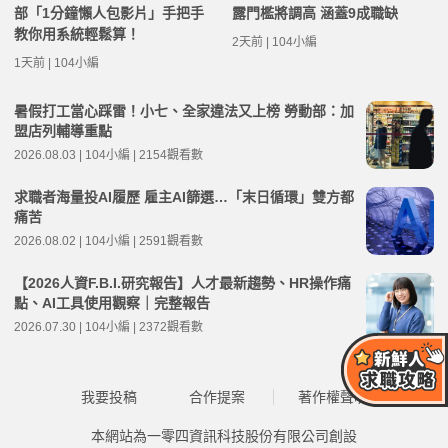
部「1分鐘懶人包影片」手把手
露門檻將調高 涵蓋9成職缺
教你用系統輕鬆算！
2天前 | 104小編
1天前 | 104小編
暑假打工當心踩雷！小七、全家違法又上榜 勞動部：加
盟店列輔導重點
2026.08.03 | 104小編 | 2154觀看數
求職者海量投AI履歷 雇主AI篩選…「末日循環」雙方都
痛苦
2026.08.02 | 104小編 | 2591觀看數
【2026人資F.B.I.研究報告】人才最新趨勢、HR操作痛
點、AI工具使用觀察｜完整報告
2026.07.30 | 104小編 | 2372觀看數
我要投稿
合作提案
著作權聲明
本網站為一零四資訊科技股份有限公司創設