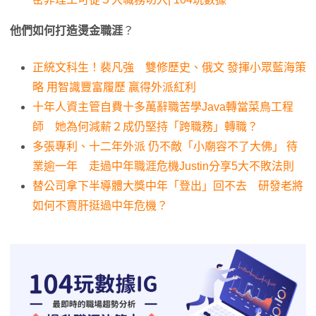
他們如何打造燙金職涯
？
正統文科生！裴凡強 雙修歷史、俄文 發揮小眾藍海策
略 用智識豐富履歷 贏得外派紅利
十年人資主管自費十多萬辭職苦學Java轉當菜鳥工程
師 她為何減薪２成仍堅持「跨職務」轉職？
多張專利、十二年外派 仍不敵「小廟容不了大佛」 待
業逾一年 走過中年職涯危機Justin分享5大不敗法則
替公司拿下半導體大獎中年「登出」回不去 研發老將
如何不賣肝挺過中年危機？