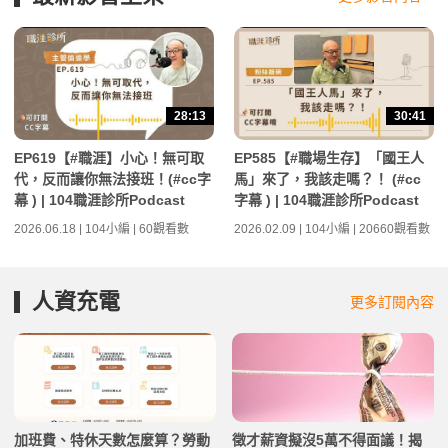
28:13
30:41
EP619【#職涯】小心！無可取
EP585【#職場生存】「國王人
代，反而讓你無法接班！(#cc字
馬」來了，我該走嗎？！ (#cc
幕 ) | 104職涯診所Podcast
字幕 ) | 104職涯診所Podcast
2026.06.18 | 104小編 | 60觀看數
2026.02.09 | 104小編 | 20660觀看數
人資充電
更多訂閱內容
加班費、特休天數怎麼算？勞動
徵才薪資擬沒5萬不得面議！揭