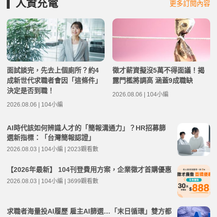
人資充電
更多訂閱內容
面試談完，先去上個廁所？約4
徵才薪資擬沒5萬不得面議！揭
成新世代求職者會因「這條件」
露門檻將調高 涵蓋9成職缺
決定是否到職！
2026.08.06 | 104小編
2026.08.06 | 104小編
AI時代該如何辨識人才的「簡報溝通力」？HR招募篩
選新指標：「台灣簡報認證」
2026.08.03 | 104小編 | 2023觀看數
【2026年最新】 104刊登費用方案，企業徵才首購優惠
2026.08.03 | 104小編 | 3699觀看數
求職者海量投AI履歷 雇主AI篩選…「末日循環」雙方都