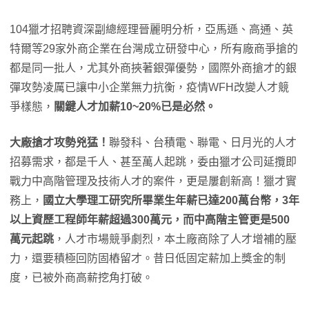
104獵才招聘資深副總經理晉麗明分析，亞馬遜、高通、英
特爾等29家外商企業在台灣成立研發中心，所有廠商爭搶的
都是同一批人，尤其外商挾著銀彈優勢，國際外商搶才的銀
彈攻勢凌厲已讓中小企業無力抗衡，疫情WFH改變人才競
爭樣態，
關鍵人才加薪
10~20%
已是必然。
大廠搶才攻勢兇猛！
聯發科、台積電、聯電、日月光的人才
招募需求，都是千人、甚至萬人起跳，委由獵才公司延攬即
戰力中高階管理及技術人才的案件，更是屢創新高！獵才實
務上，
國立大學理工研究所畢業生年薪已達
200
萬台幣，
3
年
以上資歷工程師年薪超過
300
萬元，而中高階主管更是
500
萬元起跳
，人才市場競爭劇烈，本土廠商除了人才增補的壓
力，還要積極回防固樁留才。昔日低固定薪加上獎金的制
度，已被外商高薪挖角打破。