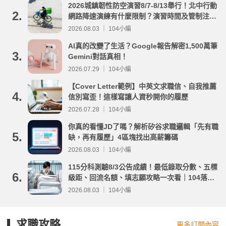
2026城鎮韌性防空演習8/7-8/13舉行！北中行動
2.
網路降速演練有什麼限制？演習時間及管制注意
事項整理
2026.08.03 ｜ 104小編
AI真的改變了生活？Google報告解密1,500萬筆
3.
Gemini對話真相！
2026.07.29 ｜ 104小編
【Cover Letter範例】中英文求職信、自我推薦
4.
信別寫歪！這樣寫讓人資秒開你的履歷
2026.07.28 ｜ 104小編
你真的看懂JD了嗎？解析矽谷求職邏輯「先有職
5.
缺，再有履歷」4區塊找出高薪籌碼
2026.08.03 ｜ 104小編
115分科測驗8/3公告成績！最低錄取分數、五標
6.
級距、回流名額、填志願攻略一次看｜104落點
分析
2026.08.03 ｜ 104小編
求職攻略
更多訂閱內容