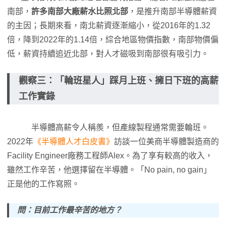
南部，
許多南部大廠薪水比照北部
，是推升南部半導體薪資
的主因；長期來看，南北薪資逐漸縮小，從2016年的1.32
倍，降到2022年的1.14倍，綜合地區物價指數，南部物價偏
低，薪資持續追近北部，對人才磁吸到南部很有吸引力。
觀察三：「輪班星人」踩月上班、擁日下班的高薪
工作實錄
半導體高薪令人稱羨，但產線製程通常需要輪班。
2022年
《半導體人才
白皮書
》
訪談一位美商半導體製造商的
Facility Engineer廠務工程師Alex。為了享有較高的收入，
雖然工作辛苦，他選擇留在半導體。「No pain, no gain」
正是他的工作寫照。
問：目前工作最辛苦的地方？