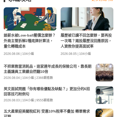
談薪水被Low-ball壓價怎麼辦？
履歷被已讀不回怎麼辦，要再投
外商主管拆解2種底牌計算法，
一次嗎？揭投履歷沒回應原因，
量化轉職成本
人資教你提高面試率
2026.08.06 | 104小編
2026.08.05 | 104小編
不把業務當消耗品，這家連年成長的保險公司，靠長期
主義讓員工業績自然翻10倍
2026.08.04 | 104小編 | 2366觀看數
英文面試問題「你有哪些優點及缺點？」更加分的6招
回答技巧附例句
2026.08.03 | 104小編 | 9555觀看數
五大產業迎美關稅紅利 受惠10%稅率不疊加 轉單需求
可期