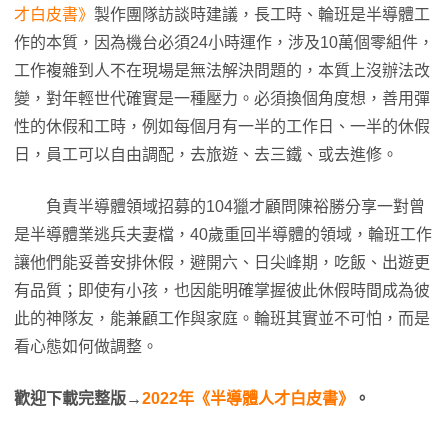
才白皮書》
製作團隊訪談時建議，長工時、輪班是半導體工
作的本質，因為機台必須24小時運作，涉及10萬個零組件，
工作複雜到人不在現場是無法解決問題的，本質上沒辦法改
變，對年輕世代確實是一種壓力。必須換個角度想，善用彈
性的休假和工時，例如每個月有一半的工作日、一半的休假
日，員工可以自由調配，去旅遊、去三鐵、或去進修。
負責半導體領域招募的104獵才顧問陳裕勝分享一對曾
是半導體業逃兵夫妻檔，40歲重回半導體的領域，輪班工作
讓他們能妥善安排休假，避開六、日尖峰期，吃飯、出遊更
有品質；即使有小孩，也因能明確掌握彼此休假時間成為彼
此的神隊友，能兼顧工作與家庭。輪班其實並不可怕，而是
看心態如何做調整。
歡迎下載完整版→
2022年《半導體人才白皮書》
。