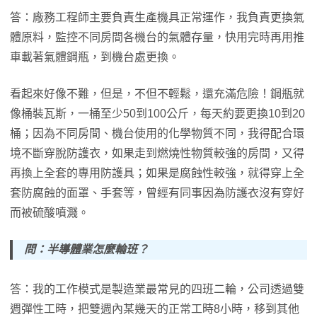
答：廠務工程師主要負責生產機具正常運作，我負責更換氣
體原料，監控不同房間各機台的氣體存量，快用完時再用推
車載著氣體鋼瓶，到機台處更換。
看起來好像不難，但是，不但不輕鬆，還充滿危險！鋼瓶就
像桶裝瓦斯，一桶至少50到100公斤，每天約要更換10到20
桶；因為不同房間、機台使用的化學物質不同，我得配合環
境不斷穿脫防護衣，如果走到燃燒性物質較強的房間，又得
再換上全套的專用防護具；如果是腐蝕性較強，就得穿上全
套防腐蝕的面罩、手套等，曾經有同事因為防護衣沒有穿好
而被硫酸噴濺。
問：半導體業怎麼輪班？
答：我的工作模式是製造業最常見的四班二輪，公司透過雙
週彈性工時，把雙週內某幾天的正常工時8小時，移到其他