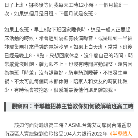
日子上班，挪移後等同我每天工時12小時，一個月輪班一
次，如果這個月是日班、下個月就是夜班。
如果上夜班，早上8點下班回家睡覺時，這是一般人正要起
床活動的時候，常會遇到隔壁有裝潢噪音，或是睡到一半被
詐騙集團打來借錢的電話吵醒。如果上白天班，常常下班後
已經是晚上8、9點，只想回家休息，沒什麼自己的時間，時
常感覺沒睡飽、體力跟不上，也沒有時間運動調整，還曾因
為換班「時差」沒有調整好，騎車騎到睡著，不慎發生車
禍。不太可能每個周末都休假，陪家人和女友的時間比較
少，有時候會被抱怨，很感謝最後他們還是體諒我。
觀察四：半導體招募主管教你如何破解輪班高工時
該如何面對輪班高工時？ASML台灣艾司摩爾台灣暨東
南亞區人資總監劉伯玲接受104人力銀行2022年
《半導體人