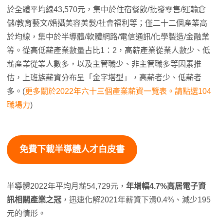
於全體平均線43,570元，集中於住宿餐飲/批發零售/運輸倉
儲/教育藝文/婚攝美容美髮/社會福利等；僅二十二個產業高
於均線，集中於半導體/軟體網路/電信通訊/化學製造/金融業
等。從高低薪產業數量占比1：2，高薪產業從業人數少、低
薪產業從業人數多，以及主管職少、非主管職多等因素推
估，上班族薪資分布呈「金字塔型」，高薪者少、低薪者
多。(
更多關於2022年六十三個產業薪資一覽表。請點選104
職場力
)
免費下載半導體人才白皮書
半導體2022年平均月薪54,729元，
年增幅
4.7%
高居電子資
訊相關產業之冠
，迅速化解2021年薪資下滑0.4%、減少195
元的情形。