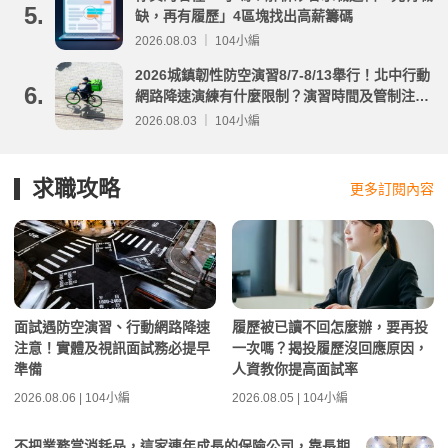
5.
缺，再有履歷」4區塊找出高薪籌碼
2026.08.03 ｜ 104小編
2026城鎮韌性防空演習8/7-8/13舉行！北中行動
6.
網路降速演練有什麼限制？演習時間及管制注意
事項整理
2026.08.03 ｜ 104小編
求職攻略
更多訂閱內容
面試遇防空演習、行動網路降速
履歷被已讀不回怎麼辦，要再投
注意！實體及視訊面試務必提早
一次嗎？揭投履歷沒回應原因，
準備
人資教你提高面試率
2026.08.06 | 104小編
2026.08.05 | 104小編
不把業務當消耗品，這家連年成長的保險公司，靠長期