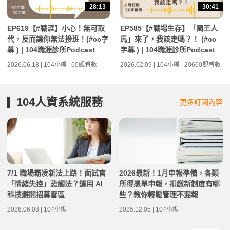
28:13
30:41
EP619【#職涯】小心！無可取
EP585【#職場生存】「國王人
代，反而讓你無法接班！(#cc字
馬」來了，我該走嗎？！ (#cc
幕 ) | 104職涯診所Podcast
字幕 ) | 104職涯診所Podcast
2026.06.18 | 104小編 | 60觀看數
2026.02.09 | 104小編 | 20660觀看數
104人資系統服務
更多訂閱內容
7/1 職場霸凌新法上路！面試官
2026最新！1月申報準備，各類
「情緒失控」恐觸法？運用 AI
所得憑單申報，扣繳新制度有哪
科技避開招募雷區
些？教你輕鬆管理不漏報
2026.06.08 | 104小編
2025.12.05 | 104小編