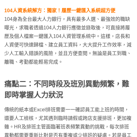
104人資系統解方：獨家！履歷一鍵匯入系統超方便
104身為全台最大人力銀行，具有最多人選、最強效的職缺
曝光，求職者透過104人力銀行應徵並錄取後，可直接將履
歷及個人檔案一鍵匯入104人資管理系統中。這樣，店長和
人資便可快速歸檔、建立員工資料，大大提升工作效率，減
少人工輸入錯誤的風險，並且方便查閱。無論是員工到職、
離職、考勤都能輕易完成。
痛點二：不同時段及班別異動頻繁，難
即時掌握人力狀況
傳統的紙本或Excel排班需要一一確認員工能上班的時間，
還要人工檢核，尤其遇到臨時請假或跨店支援排班，更加複
雜。HR及排班主管面臨著班表頻繁異動的挑戰，每次排班
異動都需要重新比對是否有重複或少排班的疑慮。若是員工