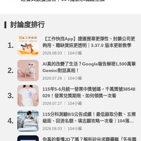
討論度排行
【工作快找App】捷運搜尋更彈性、封鎖公司更
1.
夠用、職缺資訊更透明｜3.37.0 版本更新教學
2026.08.03 ｜ 104小編
AI真的改變了生活？Google報告解密1,500萬筆
2.
Gemini對話真相！
2026.07.29 ｜ 104小編
115年5-6月統一發票中獎號碼，千萬獎號38548
3.
029！發票兌獎期限、如何領獎一次看
2026.07.27 ｜ 104小編
115分科測驗8/3公告成績！最低錄取分數、五標
4.
級距、回流名額、填志願攻略一次看｜104落點
分析
2026.08.03 ｜ 104小編
你真的看懂JD了嗎？解析矽谷求職邏輯「先有職