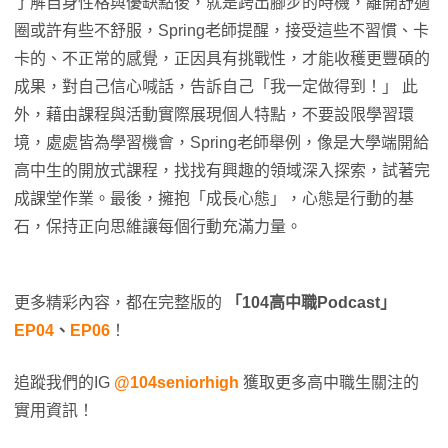
了解自身性格與優缺點後，就是跨出腳步的時機，離開舒適
圈或許有些不舒服，Spring老師提醒，接受這些不習慣、卡
卡的、不正常的感覺，正因具有挑戰性，才能收穫更豐碩的
成果，對自己信心喊話，告訴自己「我一定做得到！」 此
外，藉由課程與活動實際展現個人特點，不要設限學習環
境，處處皆為學習機會，Spring老師舉例，像是大學端開給
高中生的開放式課程，找找有興趣的領域深入探索，試著完
成課堂作業。最後，擁抱「成長心態」，心態是行動的基
石，保持正向思維讓每個行動充滿力量。
更多精彩內容，都在完整版的
「104高中職Podcast」
EP04
、
EP06
！
追蹤我們的IG
@104seniorhigh
獲取更多高中職生關注的
實用資訊！