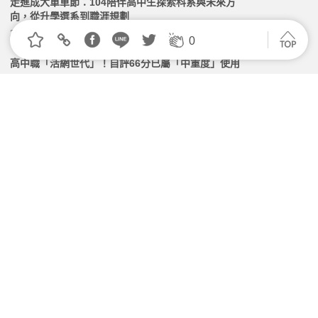
走進成大單車節：104陪伴高中生探索科系與未來方
向，從升學選系到職涯規劃
2026.03.11 | 104小編 | 1228觀看數
0
高中職「活網世代」！自評66分已屬「中重度」使用
2026.05.28 | 104小編 | 2221觀看數
104《滑世代焦慮》調查揭職涯不安 淡江大學籲運用
校園資源找回真實自我
2026.06.11 | 104小編 | 1472觀看數
高雄國教輔導團參訪 104 人力銀行，交流專案管理思維
與育才理念
2026.03.25 | 104小編 | 2258觀看數
履歷不讀不回？HR 教你主動出擊！重返職場賺到「三
經五防」，天天都有新鮮事 ft. 統一超商人力資源部經
理 林宸碩 | 高年級不打烊 x 用 AI 點亮第二人生 EP279
2026.07.01 | 104小編 | 2143觀看數