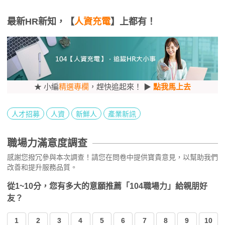
最新HR新知，【
人資充電
】上都有！
★ 小編
精選專欄
，趕快追起來！ ▶
點我馬上去
人才招募
人資
新鮮人
產業新訊
職場力滿意度調查
感謝您撥冗參與本次調查！請您在問卷中提供寶貴意見，以幫助我們
改善和提升服務品質。
從1~10分，您有多大的意願推薦「104職場力」給親朋好
友？
1
2
3
4
5
6
7
8
9
10