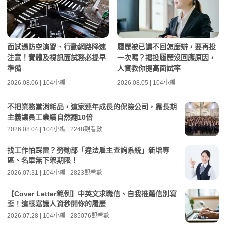
面試遇防空演習、行動網路降速
履歷被已讀不回怎麼辦，要再投
注意！實體及視訊面試務必提早
一次嗎？揭投履歷沒回應原因，
準備
人資教你提高面試率
2026.08.06 | 104小編
2026.08.05 | 104小編
不把業務當消耗品，這家連年成長的保險公司，靠長期
主義讓員工業績自然翻10倍
2026.08.04 | 104小編 | 2248觀看數
找工作怕踩雷？勞動部「違法雇主查詢系統」新增專
區、名單無下架期限！
2026.07.31 | 104小編 | 2823觀看數
【Cover Letter範例】中英文求職信、自我推薦信別寫
歪！這樣寫讓人資秒開你的履歷
2026.07.28 | 104小編 | 285076觀看數