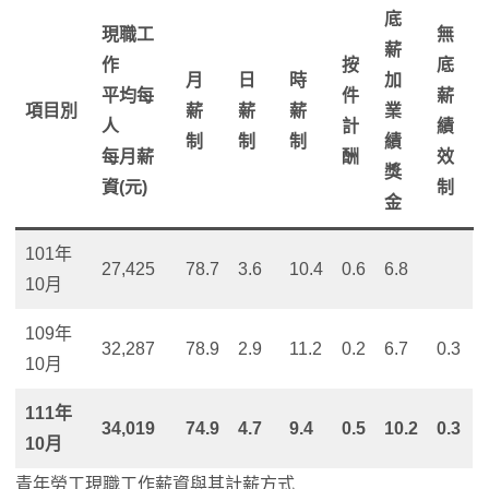
底
現職工
無
薪
作
按
底
月
日
時
加
平均每
件
薪
項目別
薪
薪
薪
業
人
計
績
制
制
制
績
每月薪
酬
效
獎
資(元)
制
金
101年
27,425
78.7
3.6
10.4
0.6
6.8
10月
109年
32,287
78.9
2.9
11.2
0.2
6.7
0.3
10月
111年
34,019
74.9
4.7
9.4
0.5
10.2
0.3
10月
青年勞工現職工作薪資與其計薪方式