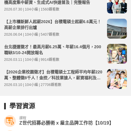
機高度集中薪資、生成式AI快速普及｜完整報告
2026.07.30 | 104小編 | 1560觀看數
【上市櫃新鮮人起薪2026】台積電碩士起薪6.6萬元！
高薪企業排行出爐
2026.06.04 | 104小編 | 5407觀看數
台北捷運徵才！最高月薪6.25萬、年薪16.4個月，200
職缺3/10-24開放報名
2026.03.11 | 104小編 | 9914觀看數
【2026企業校園徵才】台積電碩士工程師平均年薪220
萬、整體徵8千人！金控／科技業搶人，薪資福利及MA
計畫盤點
2026.03.10 | 104小編 | 27706觀看數
學習資源
課程
Z世代招募必勝術 x 雇主品牌工作坊【10/19】