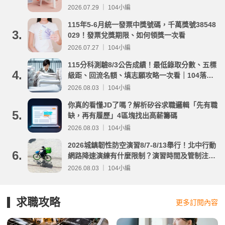
2026.07.29 ｜ 104小編
115年5-6月統一發票中獎號碼，千萬獎號38548
3.
029！發票兌獎期限、如何領獎一次看
2026.07.27 ｜ 104小編
115分科測驗8/3公告成績！最低錄取分數、五標
4.
級距、回流名額、填志願攻略一次看｜104落點
分析
2026.08.03 ｜ 104小編
你真的看懂JD了嗎？解析矽谷求職邏輯「先有職
5.
缺，再有履歷」4區塊找出高薪籌碼
2026.08.03 ｜ 104小編
2026城鎮韌性防空演習8/7-8/13舉行！北中行動
6.
網路降速演練有什麼限制？演習時間及管制注意
事項整理
2026.08.03 ｜ 104小編
求職攻略
更多訂閱內容