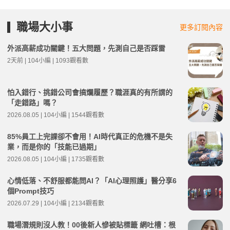
職場大小事
更多訂閱內容
外派高薪成功關鍵！五大問題，先測自己是否踩雷
2天前 | 104小編 | 1093觀看數
怕入錯行、挑錯公司會搞爛履歷？職涯真的有所謂的
「走錯路」嗎？
2026.08.05 | 104小編 | 1544觀看數
85%員工上完課卻不會用！AI時代真正的危機不是失
業，而是你的「技能已過期」
2026.08.05 | 104小編 | 1735觀看數
心情低落、不舒服都能問AI？「AI心理照護」醫分享6
個Prompt技巧
2026.07.29 | 104小編 | 2134觀看數
職場潛規則沒人教！00後新人慘被貼標籤 網吐槽：根