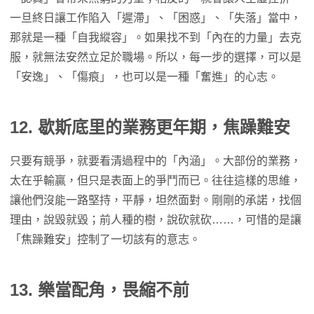
一旦終日讓工作陷入「遲滯」、「困惑」、「失落」當中，
那就是一種「自我縱容」。如果找不到「內在的力量」去克
服，就無法安然立足於職場。所以，每一步的選擇，可以是
「安逸」、「傷痕」，也可以是一種「奮進」的心志。
12.
歇斯底里的業務更年期，焦躁難安
只要有競爭，就要看清過程中的「內涵」。大部份的業務，
太在乎輸贏，但只是表面上的爭鬥而已。往往這樣的思維，
讓他們沒能一路堅持，平靜，坦然面對。剛剛的承諾，找個
理由，說毀就毀；前人種的樹，說砍就砍……，可惜的是讓
「焦躁難安」控制了一切該有的意志。
13.
樂當配角，畏縮不前