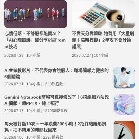
心情低落、不舒服都能問AI？
不靠天分靠策略 她善用「大量刷
「AI心理照護」醫分享6個Prom
題＋縮時模擬」2年攻下會計師
pt技巧
證照
2026.07.29 | 104小編
2026.07.27 | 104小編
AI會做投影片，不代表你會說服人：職場簡報力健檢的
6個關鍵
2026.07.21 | 104小編 | 1690觀看數
Gemini Notebook簡報可直接修改了！6招編輯方法改
AI簡報，轉PPTX、線上都行
2026.07.17 | 104小編 | 157938觀看數
每天被打斷10次＝一年浪費200小時！2招終結隱形損
耗，把不夠用的時間找回來
2026.07.06 | 104小編 | 2297觀看數