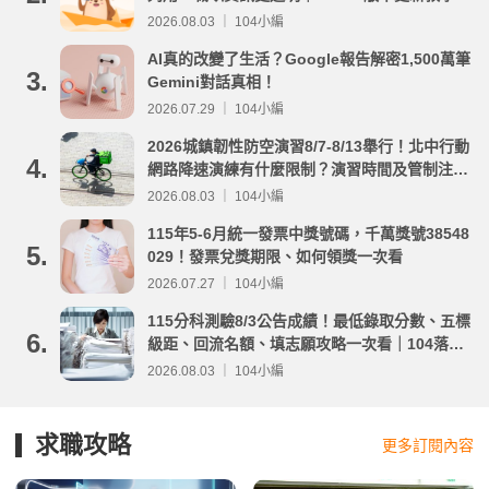
2026.08.03 ｜ 104小編
AI真的改變了生活？Google報告解密1,500萬筆
3.
Gemini對話真相！
2026.07.29 ｜ 104小編
2026城鎮韌性防空演習8/7-8/13舉行！北中行動
4.
網路降速演練有什麼限制？演習時間及管制注意
事項整理
2026.08.03 ｜ 104小編
115年5-6月統一發票中獎號碼，千萬獎號38548
5.
029！發票兌獎期限、如何領獎一次看
2026.07.27 ｜ 104小編
115分科測驗8/3公告成績！最低錄取分數、五標
6.
級距、回流名額、填志願攻略一次看｜104落點
分析
2026.08.03 ｜ 104小編
求職攻略
更多訂閱內容