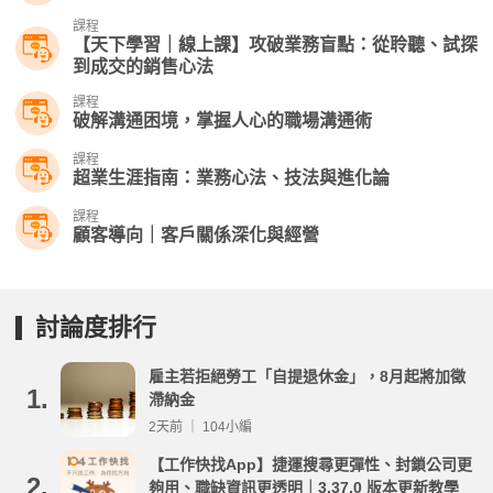
課程
【天下學習｜線上課】攻破業務盲點：從聆聽、試探
到成交的銷售心法
課程
破解溝通困境，掌握人心的職場溝通術
課程
超業生涯指南：業務心法、技法與進化論
課程
顧客導向｜客戶關係深化與經營
討論度排行
雇主若拒絕勞工「自提退休金」，8月起將加徵
1.
滯納金
2天前 ｜ 104小編
【工作快找App】捷運搜尋更彈性、封鎖公司更
2.
夠用、職缺資訊更透明｜3.37.0 版本更新教學