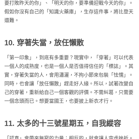
要打敗昨天的你」、「明天的你，要準備迎戰今天的你」。
假如你沒有自己的「知識火藥庫」，生存這件事，將比登天
還難。
10. 穿著失當，放任懶散
「第一印象」，到底有多重要？現實中，「穿著」可以代表
一個人的成熟度，也是一個人是否值得信任的「標誌」。其
實，穿著失當的人，會用瀟灑，不拘小節來包裝「怯懦」。
同時，也會讓「放任懶散」趕走好人緣。所以，試著改變自
己的穿著，重新給自己一個客觀的評價。不需糾葛，只需要
一個念頭而已。想要當國王，也要披上新衣才行。
11.
太多的十三號星期五，自我縱容
「認真」會帶來無窮的力量；相反的，就會讓人空虛挫折。