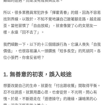
難過的遭遇，而是沒有成長與反思。
所以，很多業務員常犯許多「揮霍青春」的錯，因為不容易
找到界線，以致於，不知不覺地讓自己跛著腳走路，越走越
歪。當他習慣了「自由放縱」，就會像變了心的女朋友一
樣，永遠「回不去了」。
我們細數一下，以下的十三個錯誤行為，它讓人喪失「自我
價值」，也很容易讓人一頭鑽進「短多長空」的死胡同。各
位小張們，你會反省吧？
1.
無善意的初衷，誤入岐途
想要改變自己的生命，就要在「付出跟收獲」間取得平衡。
忍不住誘惑，就算用盡心思，也會徒勞，不光明，問心有
愧。於是，不斷遊走在「道德操守」的邊緣，讓暗黑的心