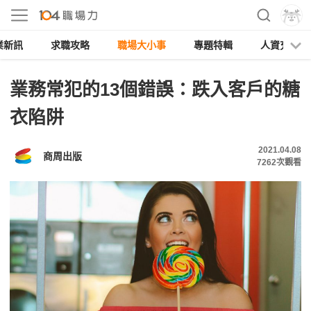
業新訊
求職攻略
職場大小事
專題特輯
人資充電
業務常犯的13個錯誤：跌入客戶的糖
衣陷阱
2021.04.08
商周出版
7262
次觀看