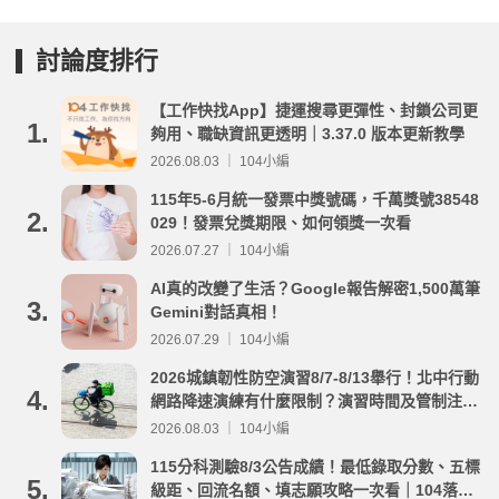
討論度排行
【工作快找App】捷運搜尋更彈性、封鎖公司更
1.
夠用、職缺資訊更透明｜3.37.0 版本更新教學
2026.08.03 ｜ 104小編
115年5-6月統一發票中獎號碼，千萬獎號38548
2.
029！發票兌獎期限、如何領獎一次看
2026.07.27 ｜ 104小編
AI真的改變了生活？Google報告解密1,500萬筆
3.
Gemini對話真相！
2026.07.29 ｜ 104小編
2026城鎮韌性防空演習8/7-8/13舉行！北中行動
4.
網路降速演練有什麼限制？演習時間及管制注意
事項整理
2026.08.03 ｜ 104小編
115分科測驗8/3公告成績！最低錄取分數、五標
5.
級距、回流名額、填志願攻略一次看｜104落點