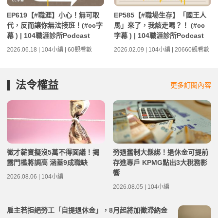
EP619【#職涯】小心！無可取
EP585【#職場生存】「國王人
代，反而讓你無法接班！(#cc字
馬」來了，我該走嗎？！ (#cc
幕 ) | 104職涯診所Podcast
字幕 ) | 104職涯診所Podcast
2026.06.18 | 104小編 | 60觀看數
2026.02.09 | 104小編 | 20660觀看數
法令權益
更多訂閱內容
徵才薪資擬沒5萬不得面議！揭
勞退舊制大鬆綁！退休金可提前
露門檻將調高 涵蓋9成職缺
存進專戶 KPMG點出3大稅務影
響
2026.08.06 | 104小編
2026.08.05 | 104小編
雇主若拒絕勞工「自提退休金」，8月起將加徵滯納金