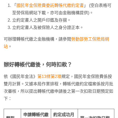
「
國民年金保險費委託轉帳代繳約定書
」 (空白表格可
至勞保局網站下載，亦可由金融機構提供)。
立約定書人之開戶印鑑及存摺。
立約定書人及被保險人之身分證正本。
可辦理轉帳代繳之金融機構，請參閱
勞動部勞工保險局網
站
。
辦好轉帳代繳後，何時扣款？
依《國民年金法》
第13條第2項
規定，國民年金保險費係按
雙月計算。又據本局作業排程，轉帳代繳約定檔案係按月批
次審核，所以提出轉帳代繳申請後之第一次扣款日期預定如
下：
申請轉帳代繳
約定成功月