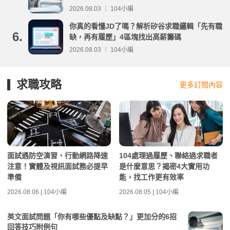
分析
2026.08.03 ｜ 104小編
你真的看懂JD了嗎？解析矽谷求職邏輯「先有職
6.
缺，再有履歷」4區塊找出高薪籌碼
2026.08.03 ｜ 104小編
求職攻略
更多訂閱內容
面試遇防空演習、行動網路降速
104處理過履歷、聯絡過求職者
注意！實體及視訊面試務必提早
是什麼意思？揭密4大實用功
準備
能，找工作更有效率
2026.08.06 | 104小編
2026.08.05 | 104小編
英文面試問題「你有哪些優點及缺點？」更加分的6招
回答技巧附例句