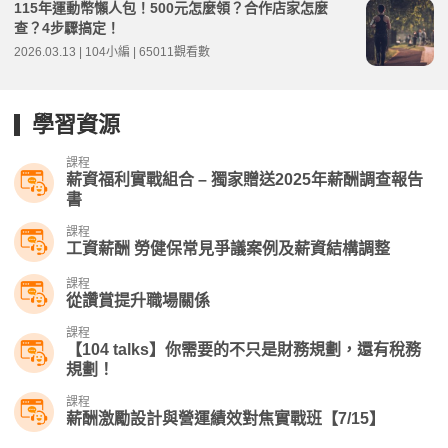
115年運動幣懶人包！500元怎麼領？合作店家怎麼
查？4步驟搞定！
2026.03.13 | 104小編 | 65011觀看數
學習資源
課程
薪資福利實戰組合 – 獨家贈送2025年薪酬調查報告
書
課程
工資薪酬 勞健保常見爭議案例及薪資結構調整
課程
從讚賞提升職場關係
課程
【104 talks】你需要的不只是財務規劃，還有稅務
規劃！
課程
薪酬激勵設計與營運績效對焦實戰班【7/15】