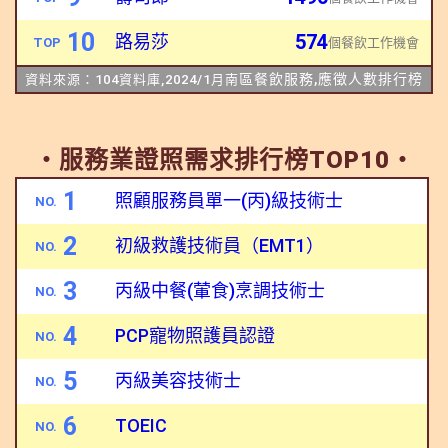
10
574
路易莎
TOP
個餐飲
工作機會
區餐飲服務,應徵人數排行榜
資料來源：
104
資料庫
,2024/1
月南
・
服務業證照需求排行榜
TOP10
・
1
照顧服務員單一
(
丙
)
級技術士
NO.
2
初級救護技術員
（
EMT1
）
NO.
3
丙級中餐
(
葷食
)
烹調
技術士
NO.
4
P
CP
寵物照護員認證
NO.
5
丙級美容技術士
NO.
6
TOEIC
NO.