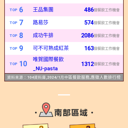
6
486
王品集團
TOP
個餐飲工作機會
7
574
路易莎
TOP
個餐飲工作機
會
8
2086
成功牛排
TOP
個餐飲
工作機會
9
163
可不可熟成紅茶
TOP
個餐飲
工作機會
唯賀國際餐飲
10
1312
TOP
個餐飲
工作機會
_NU-pasta
區餐飲服務,應徵人數排行榜
資料來源：
104
資料庫
,2024/1
月中