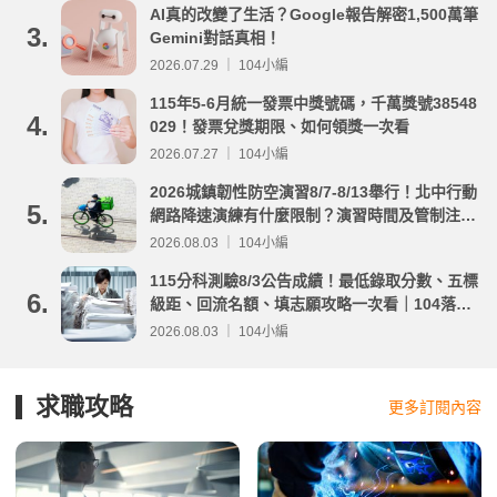
AI真的改變了生活？Google報告解密1,500萬筆
3.
Gemini對話真相！
2026.07.29 ｜ 104小編
115年5-6月統一發票中獎號碼，千萬獎號38548
4.
029！發票兌獎期限、如何領獎一次看
2026.07.27 ｜ 104小編
2026城鎮韌性防空演習8/7-8/13舉行！北中行動
5.
網路降速演練有什麼限制？演習時間及管制注意
事項整理
2026.08.03 ｜ 104小編
115分科測驗8/3公告成績！最低錄取分數、五標
6.
級距、回流名額、填志願攻略一次看｜104落點
分析
2026.08.03 ｜ 104小編
求職攻略
更多訂閱內容