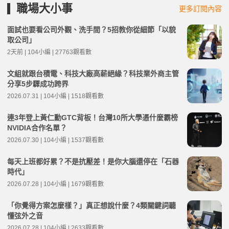
職場大小事
更多訂閱內容
面試也要看公司外觀、洗手間？5招教你從細節「以貌
取公司」
2天前 | 104小編 | 27763觀看數
文組就跟台積電、科技大廠高薪絕緣？科技業外商主管
分享5步驟成功跨界
2026.07.31 | 104小編 | 1518觀看數
連3年登上黃仁勳GTC背板！台灣10所大學憑什麼霸榜
NVIDIA合作名單？
2026.07.30 | 104小編 | 1537觀看數
每天上班都好累？不是抗壓差！是你大腦還停在「石器
時代」
2026.07.28 | 104小編 | 1679觀看數
「你覺得方案怎麼樣？」真正想說什麼？4類關鍵詞聽
懂弦外之音
2026.07.28 | 104小編 | 2633觀看數