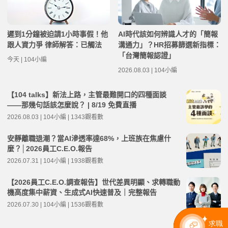
遲到1分鐘被迫請1小時事假！他
AI時代該如何辨識人才的「簡報
跟人資力爭 律師解答：已觸法
溝通力」？HR招募篩選新指標：
「台灣簡報認證」
今天 | 104小編
2026.08.03 | 104小編
【104 talks】新法上路，主管最難開口的四種面談
——那幾句話該怎麼說？ | 8/19 免費直播
2026.08.03 | 104小編 | 1343觀看數
安靜離職退潮？當AI滲透率達68%，上班族在焦慮什
麼？│2026員工C.E.O.報告
2026.07.31 | 104小編 | 1938觀看數
【2026員工C.E.O.調查報告】世代差異明顯、求轉職動
機高度集中薪資、生成式AI快速普及｜完整報告
2026.07.30 | 104小編 | 1536觀看數