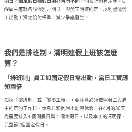
期日，國定假日補假日期亦有所不同
，個案上仍有差異。提
醒雇主應就各該假別之期日，與勞工明確約定，以利釐清勞
工出勤工資之給付標準，減少爭議發生。
我們是排班制，清明連假上班該怎麼
算？
「排班制」員工如國定假日需出勤，當日工資應
領兩倍
如採「排班制」或「變形工時」，要注意必須依照勞工與雇
主約定的工作日、休息日和例假出勤與休假，在4月的30天
內需要排入4 個例假日與 4 個休假日，以及本次的清明節、
兒童節2個國定假日。