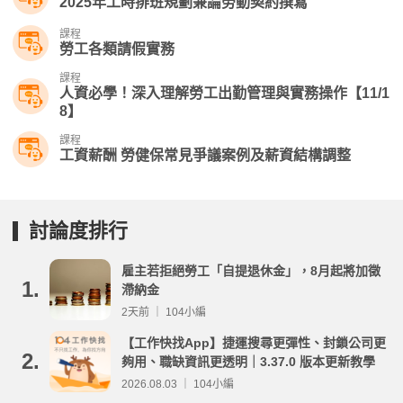
2025年工時排班規劃兼論勞動契約撰寫
課程
勞工各類請假實務
課程
人資必學！深入理解勞工出勤管理與實務操作【11/1
8】
課程
工資薪酬 勞健保常見爭議案例及薪資結構調整
討論度排行
雇主若拒絕勞工「自提退休金」，8月起將加徵
1.
滯納金
2天前 ｜ 104小編
【工作快找App】捷運搜尋更彈性、封鎖公司更
2.
夠用、職缺資訊更透明｜3.37.0 版本更新教學
2026.08.03 ｜ 104小編