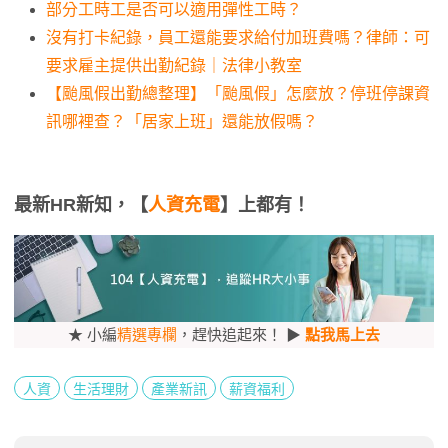
部分工時工是否可以適用彈性工時？
沒有打卡紀錄，員工還能要求給付加班費嗎？律師：可
要求雇主提供出勤紀錄｜法律小教室
【颱風假出勤總整理】「颱風假」怎麼放？停班停課資
訊哪裡查？「居家上班」還能放假嗎？
最新HR新知，【
人資充電
】上都有！
★ 小編
精選專欄
，趕快追起來！ ▶
點我馬上去
人資
生活理財
產業新訊
薪資福利