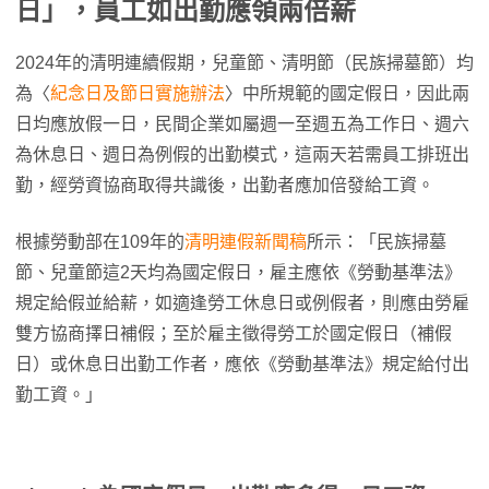
日」，員工如出勤應領兩倍薪
2024年的清明連續假期，兒童節、清明節（民族掃墓節）均
為〈
紀念日及節日實施辦法
〉中所規範的國定假日，因此兩
日均應放假一日，民間企業如屬週一至週五為工作日、週六
為休息日、週日為例假的出勤模式，這兩天若需員工排班出
勤，經勞資協商取得共識後，出勤者應加倍發給工資。
根據勞動部在109年的
清明連假新聞稿
所示：「民族掃墓
節、兒童節這2天均為國定假日，雇主應依《勞動基準法》
規定給假並給薪，如適逢勞工休息日或例假者，則應由勞雇
雙方協商擇日補假；至於雇主徵得勞工於國定假日（補假
日）或休息日出勤工作者，應依《勞動基準法》規定給付出
勤工資。」