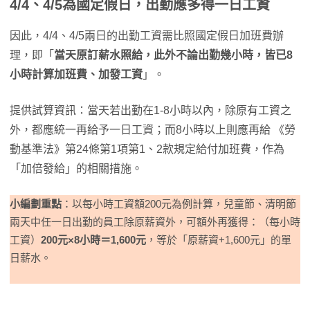
4/4、4/5為國定假日，出勤應多得一日工資
因此，4/4、4/5兩日的出勤工資需比照國定假日加班費辦
理，即「
當天原訂薪水照給，此外不論出勤幾小時，皆已8
小時計算加班費、加發工資
」。
提供試算資訊：當天若出勤在1-8小時以內，除原有工資之
外，都應統一再給予一日工資；而8小時以上則應再給 《勞
動基準法》第24條第1項第1、2款規定給付加班費，作為
「加倍發給」的相關措施。
小編劃重點
：以每小時工資額200元為例計算，兒童節、清明節
兩天中任一日出勤的員工除原薪資外，可額外再獲得：（每小時
工資）
200元×8小時＝1,600元
，等於「原薪資+1,600元」的單
日薪水。