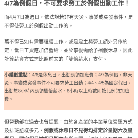
4/7為例假日，不可要求勞工於例假出勤工作！
而4月7日為週日，依法規若非有天災、事變或突發事件，是
不得使勞工於例假出勤工作的。
萬不得已如有需要繼續工作，或是雇主與勞工額外另作約
定，當日工資應加倍發給，並於事後需給予補假休息，因此
計算薪資方式需比照前文的「雙倍薪水」支付。
小編劃重點
：4/6是休息日，出勤應領加班費；4/7為例假，非天
災、事變或突發事件不可要求勞工出勤；4/4、4/5為國定假日，
出勤於8小時內應領雙倍薪水、8小時以上時數則按比例領加班
費。
但勞動部在過去也曾提醒：由於各產業的事業單位營運方式
及排班態樣多元，
例假或休息日不見得均排定於星期六及星