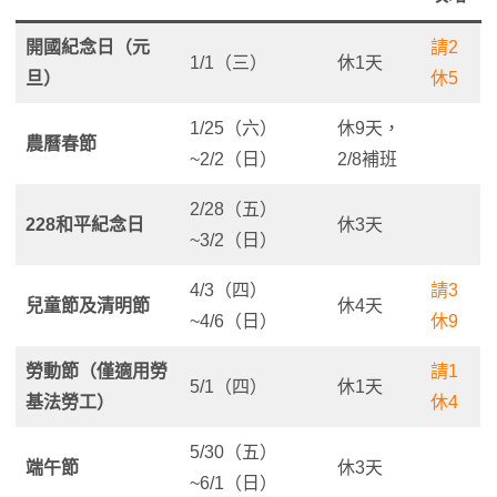
開國紀念日（元
請2
1/1（三）
休1天
旦）
休5
1/25（六）
休9天，
農曆春節
~2/2（日）
2/8補班
2/28（五）
228和平紀念日
休3天
~3/2（日）
4/3（四）
請3
兒童節及清明節
休4天
~4/6（日）
休9
勞動節
（僅適用勞
請1
5/1（四）
休1天
基法勞工）
休4
5/30（五）
端午節
休3天
~6/1（日）