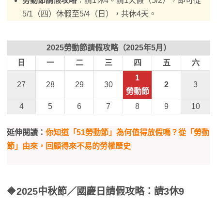
勞動節請假攻略
：請1休4。請1天假（5/2），即可從
5/1（四）休假至5/4（日），共休4天。
2025勞動節請假攻略（2025年5月）
日
一
二
三
四
五
六
1
27
28
29
30
2
3
勞動節
4
5
6
7
8
9
10
延伸閱讀：
你知道「51勞動節」為何值得放假嗎？從「勞動
節」由來，回顧得來不易的勞權歷史
🔶
2025中秋節／國慶日請假攻略
：請3休9