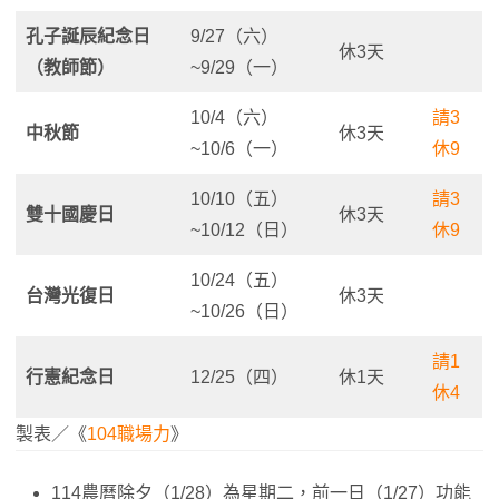
孔子誕辰紀念日
9/27（六）
休3天
（教師節）
~9/29（一）
10/4（六）
請3
中秋節
休3天
~10/6（一）
休9
10/10（五）
請3
雙十國慶日
休3天
~10/12（日）
休9
10/24（五）
台灣光復日
休3天
~10/26（日）
請1
行憲紀念日
12/25（四）
休1天
休4
製表／《
104職場力
》
114農曆除夕（1/28）為星期二，前一日（1/27）功能