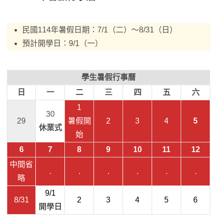
民國114年暑假日期：7/1（二）～8/31（日）
預計開學日：9/1（一）
學生暑假行事曆
日
一
二
三
四
五
六
1
30
29
暑假開
2
3
4
5
休業式
始
6
7
8
9
10
11
12
中間省
.
.
.
.
.
.
略
9/1
8/31
2
3
4
5
6
開學日