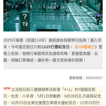
2025行事曆（民國114年）連假請休與開學日指南！邁入年
末，今年國定假日只剩
12/25行憲紀念日
，《
104職場力
》整
理上班族／爸媽行事曆資訊及請假攻略，更彙整高鐵、台
鐵、飛機訂票連結，讓你用一篇文安排美好假期！
更新時間：2025/10/27
NEW
立法院日前三讀通過修法新增「4+1」共5個國定假
日，包含：小年夜、5月1日勞動節、9月28日孔子誕辰紀念
日、10月25日台灣光復暨古寧頭大捷紀念日、12月25日行