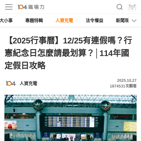
大小事
專題特輯
人資充電
法令權益
新聞現場
【2025行事曆】12/25有連假嗎？行
憲紀念日怎麼請最划算？│114年國
定假日攻略
2025.10.27
人資充電
1874531
次觀看