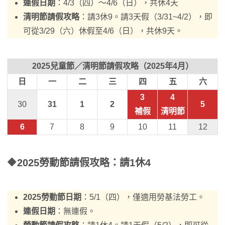
連假日期
：4/3（四）～4/6（日），共休4天
清明節請假攻略
：請3休9。請3天假（3/31~4/2），即
可從3/29（六）休假至4/6（日），共休9天。
2025兒童節／清明節請假攻略（2025年4月）
日
一
二
三
四
五
六
3
4
30
31
1
2
5
補假
清明節
6
7
8
9
10
11
12
🔶
2025勞動節請假攻略
：請1休4
2025勞動節日期
：5/1（四），僅適用勞基法勞工。
連假日期
：無連假。