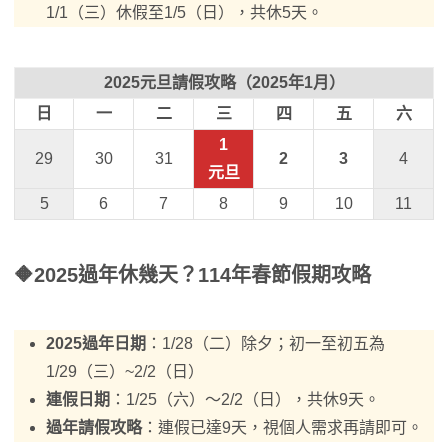
1/1（三）休假至1/5（日），共休5天。
2025元旦請假攻略（2025年1月）
日
一
二
三
四
五
六
1
29
30
31
2
3
4
元旦
5
6
7
8
9
10
11
🔶
2025過年休幾天？
114年春節假期攻略
2025過年日期
：1/28（二）除夕；初一至初五為
1/29（三）~2/2（日）
連假日期
：1/25（六）～2/2（日），共休9天。
過年請假攻略
：連假已達9天，視個人需求再請即可。