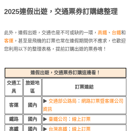
2025
連假出遊，交通票券訂購
總整理
此外，連假出遊，交通也是不可或缺的一環，
高
鐵
、
台鐵
和
客運
，甚至是飛機的訂票也常在連假期間供不應求，也歡迎
您利用以下的整理表格，提前訂購出遊的票券唷！
連假出遊，交通票券訂購這邊看！
交通工
旅遊地
訂票連結
具
區
▶
交通部公路局
：
網路訂票暨客運公司
客運
國內
資訊
鐵路
國內
▶
臺鐵公司
：
線上訂票
高鐵
國內
▶
台灣高鐵
：
線上訂票