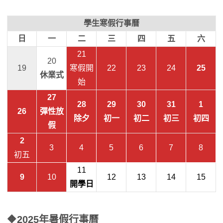
學生寒假行事曆
日
一
二
三
四
五
六
21
20
19
寒假開
22
23
24
25
休業式
始
27
28
29
30
31
1
26
彈性放
除夕
初一
初二
初三
初四
假
2
3
4
5
6
7
8
初五
11
9
10
12
13
14
15
開學日
🔶
2025年暑假行事曆