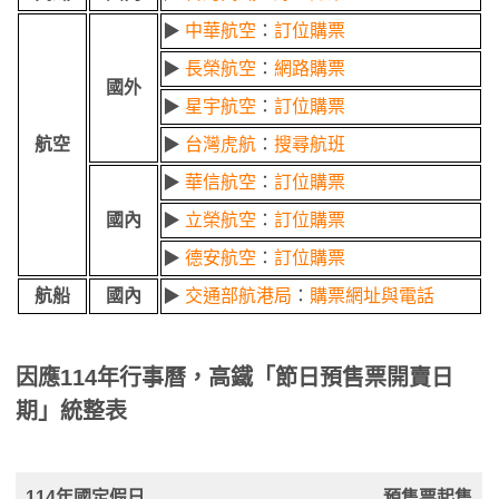
▶
中華航空
：
訂位購票
▶
長榮航空
：
網路購票
國外
▶
星宇航空
：
訂位購票
航空
▶
台灣虎航
：
搜尋航班
▶
華信航空
：
訂位購票
國內
▶
立榮航空
：
訂位購票
▶
德安航空
：
訂位購票
航船
國內
▶
交通部航港局
：
購票網址與電話
因應114年行事曆，高鐵「節日預售票開賣日
期」統整表
114年國定假日
預售票起售