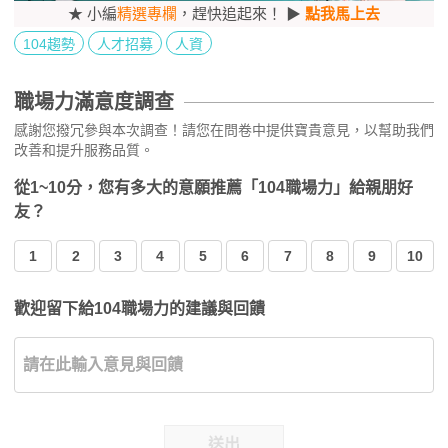
★ 小編
精選專欄
，趕快追起來！ ▶
點我馬上去
104趨勢
人才招募
人資
職場力滿意度調查
感謝您撥冗參與本次調查！請您在問卷中提供寶貴意見，以幫助我們
改善和提升服務品質。
從1~10分，您有多大的意願推薦「104職場力」給親朋好
友？
1
2
3
4
5
6
7
8
9
10
歡迎留下給104職場力的建議與回饋
送出