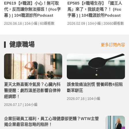
EP619【#職涯】小心！無可取
EP585【#職場生存】「國王人
代，反而讓你無法接班！(#cc字
馬」來了，我該走嗎？！ (#cc
幕 ) | 104職涯診所Podcast
字幕 ) | 104職涯診所Podcast
2026.06.18 | 104小編 | 60觀看數
2026.02.09 | 104小編 | 20660觀看數
健康職場
更多訂閱內容
夏天太熱直衝冷氣房？心臟內科
誤食致癌油別慌 營養師教4招阻
醫提醒：劇烈溫差恐影響自律神
斷苯駢芘
經調節！
2026.07.16 | 104小編
2026.07.17 | 104小編
企業狂砸員工福利，員工心理健康卻更糟？WTW主管
揭企業最容易忽略的陷阱！