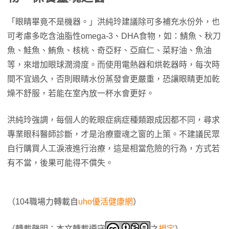
「眼睛畢竟不是機器。」洪純玲建議除可多補充水份外，也
可考慮多吃含油脂性omega-3、DHA食物，如：鯖魚、秋刀
魚、鮭魚、鮪魚、核桃、奇亞籽、亞麻仁、菜籽油、魚油
等，來增加眼球潤滑度。而使用電熱器和烘乾器時，每次時
間不宜過久，否則眼睛水份蒸發會更嚴重，恐讓眼睛更加乾
燥不舒服，若能在室內放一杯水會更好。
洪純玲強調，每個人的乾眼症病症種類跟成因都不同，尋求
專業眼科醫師診斷，才是治療靈魂之窗的上策。不建議民眾
自行購買人工淚液進行治療，這是相當危險的行為，方式若
有不當，後果可能得不償失。
（104職場力轉載自
uho優活健康網
）
（轉載聲明：本文轉載遵守
之
規定
）