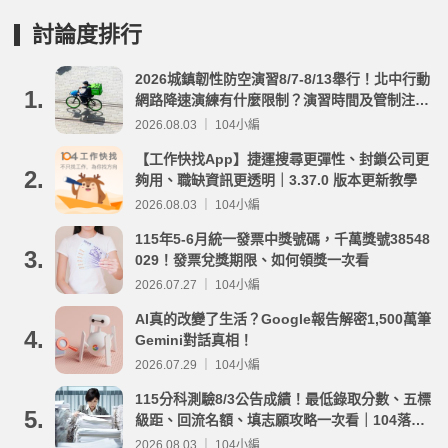
討論度排行
2026城鎮韌性防空演習8/7-8/13舉行！北中行動
1.
網路降速演練有什麼限制？演習時間及管制注意
事項整理
2026.08.03 ｜ 104小編
【工作快找App】捷運搜尋更彈性、封鎖公司更
2.
夠用、職缺資訊更透明｜3.37.0 版本更新教學
2026.08.03 ｜ 104小編
115年5-6月統一發票中獎號碼，千萬獎號38548
3.
029！發票兌獎期限、如何領獎一次看
2026.07.27 ｜ 104小編
AI真的改變了生活？Google報告解密1,500萬筆
4.
Gemini對話真相！
2026.07.29 ｜ 104小編
115分科測驗8/3公告成績！最低錄取分數、五標
5.
級距、回流名額、填志願攻略一次看｜104落點
分析
2026.08.03 ｜ 104小編