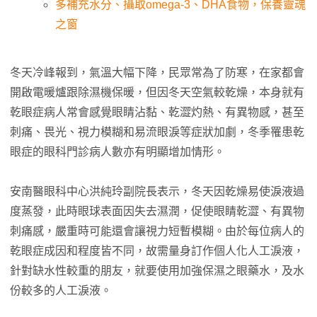
多補充水分、攝取omega-3、DHA食物，保養靈魂
之窗
冬天冷峰報到，氣溫大幅下降，民眾常為了防寒，在家都會
開啟電暖爐跟除濕機保暖，但因冬天空氣較乾燥，本身就有
乾眼症病人常會感覺眼睛沾黏、乾澀灼熱、有異物感，甚至
刺痛、畏光、視力模糊和易流眼淚等症狀加劇，冬季罹患乾
眼症的眼科門診病人數亦有明顯增加情形。
安南醫眼科中心洪純玲副院長表示，冬天因乾燥易使淚液過
度蒸發，此時眼球表面因失去濕潤，促使眼睛乾澀、有異物
刺痛感，嚴重時可能還會讓視力短暫模糊。由於每位病人的
乾眼症成因和程度皆不同，故需量身訂作個人化人工淚液，
針對缺水性較重的朋友，就要使用加強保濕之眼藥水，及水
份較多的人工淚液。