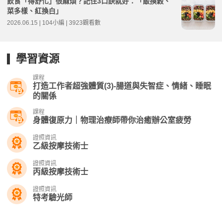
飲食「得舒化」很麻煩？記住3口訣就好：「飯換穀、
菜多樣、紅換白」
2026.06.15 | 104小編 | 3923觀看數
學習資源
課程
打造工作者超強體質(3)-腸道與失智症、情緒、睡眠
的關係
課程
身體復原力｜物理治療師帶你治癒辦公室疲勞
證照資訊
乙級按摩技術士
證照資訊
丙級按摩技術士
證照資訊
特考驗光師