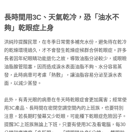
長時間用3C、天氣乾冷，恐「油水不
夠」乾眼症上身
洪純玲提醒民眾，在冬季日常需多補充水份，避免待在乾冷
的乾燥環境過久，才不會發生乾燥症候群合併乾眼症。許多
長者因年紀眼睛功能退化之故，導致油脂分泌較少，或眼瞼
油脂腺管阻塞，因而造成淚水表面油脂不夠、水分容易蒸
發，此時病患可考慮「熱敷」，讓油脂容易分泌至淚水表
面，以減少蒸發。
此外，有青光眼的病患在冬天時乾眼症會更加厲害；經常使
用3C產品、長時間在密閉空調空間內的上班族，也要特別
注意，若長期盯螢幕又少眨眼，可能種下乾眼症危險因子。
提醒3C上班族無論上下班，只要有使用3C及看電腦，每30