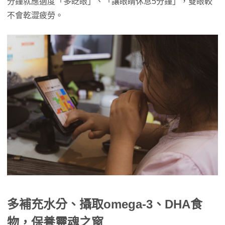
分鐘就應適度「多眨眼」、「讓眼睛休息5分鐘」，雙眼較
不會乾澀疲勞。
多補充水分、攝取omega-3、DHA食
物，保養靈魂之窗