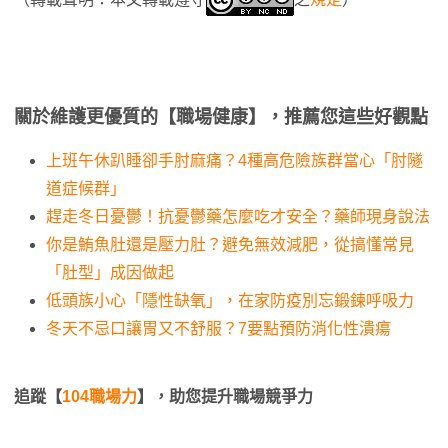
關於維護更優質的【職場健康】，推薦您這些好觀點
上班午休趴睡卻手肘麻痛？4種高危險族群當心「肘隧
道症候群」
趕走冬日憂鬱！抗憂鬱藥怎麼吃才安全？藥師現身說法
你是鮪魚肚還是壓力肚？避免無效減肥，從搞懂常見
「肚型」成因做起
低頭族小心「隱性缺氧」，在家防疫別忘鍛鍊呼吸力
冬天不忌口讓胃又不舒服？7要點預防消化性潰瘍
追蹤【
104職場力
】，助您提升職場競爭力