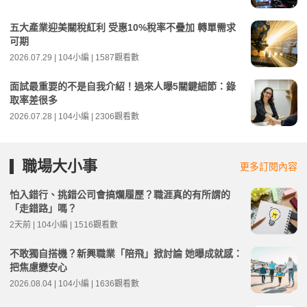
五大產業迎美關稅紅利 受惠10%稅率不疊加 轉單需求
可期
2026.07.29 | 104小編 | 1587觀看數
面試最重要的不是自我介紹！過來人曝5關鍵細節：錄
取率差很多
2026.07.28 | 104小編 | 2306觀看數
職場大小事
更多訂閱內容
怕入錯行、挑錯公司會搞爛履歷？職涯真的有所謂的
「走錯路」嗎？
2天前 | 104小編 | 1516觀看數
不敢獨自搭機？新興職業「陪飛」掀討論 她曝成就感：
把焦慮變安心
2026.08.04 | 104小編 | 1636觀看數