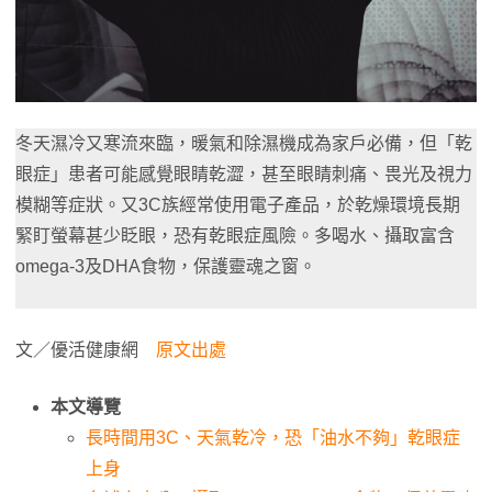
冬天濕冷又寒流來臨，暖氣和除濕機成為家戶必備，但「乾
眼症」患者可能感覺眼睛乾澀，甚至眼睛刺痛、畏光及視力
模糊等症狀。又3C族經常使用電子產品，於乾燥環境長期
緊盯螢幕甚少眨眼，恐有乾眼症風險。多喝水、攝取富含
omega-3及DHA食物，保護靈魂之窗。
文／優活健康網
原文出處
本文導覽
長時間用3C、天氣乾冷，恐「油水不夠」乾眼症
上身