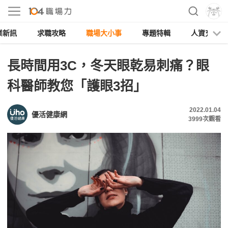
業新訊
求職攻略
職場大小事
專題特輯
人資充電
長時間用3C，冬天眼乾易刺痛？眼
科醫師教您「護眼3招」
2022.01.04
優活健康網
3999
次觀看