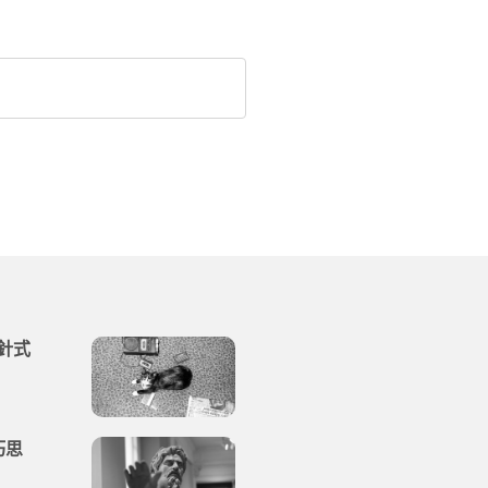
針式
巧思