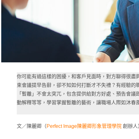
你可能有過這樣的困擾，和客戶見面時，對方聊得很盡
束會議提早告辭，卻不知如何打斷才不失禮？有經驗的
「暫離」不會太突兀，包含提供給對方好處、預告會議
動解釋等等，學習掌握暫離的藝術，讓職場人際如沐春
文／陳麗卿（
Perfect Image陳麗卿形象管理學院
創辦人