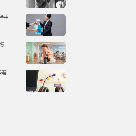
伴手
巧
牽著