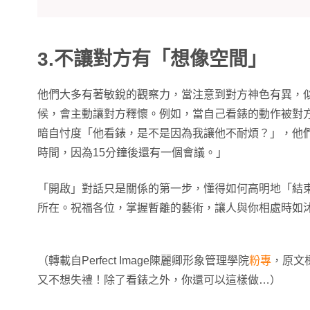
3.不讓對方有「想像空間」
他們大多有著敏銳的觀察力，當注意到對方神色有異，
候，會主動讓對方釋懷。例如，當自己看錶的動作被對
暗自忖度「他看錶，是不是因為我讓他不耐煩？」，他
時間，因為15分鐘後還有一個會議。」
「開啟」對話只是關係的第一步，懂得如何高明地「結
所在。祝福各位，掌握暫離的藝術，讓人與你相處時如
（轉載自Perfect Image陳麗卿形象管理學院
粉專
，原文
又不想失禮！除了看錶之外，你還可以這樣做…）