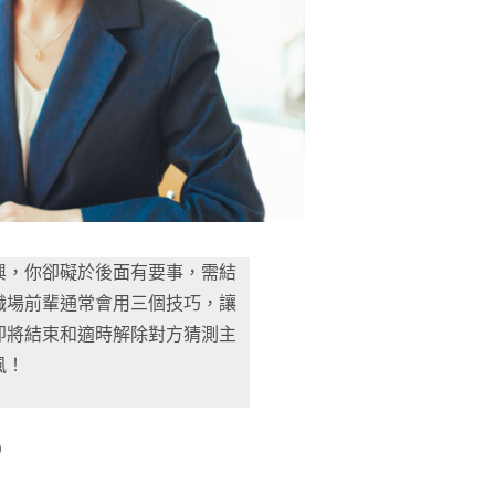
興，你卻礙於後面有要事，需結
職場前輩通常會用三個技巧，讓
即將結束和適時解除對方猜測主
風！
）