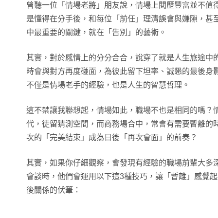
曾聽一位「情場老將」朋友說，情場上閱歷豐富並不值
是懂得在分手後，和每位「前任」理清誤會與嫌隙，甚
中最重要的關鍵，就在「告別」的藝術。
其實，對於感情上的分分合合，說穿了就是人生旅途中
時會與對方再度碰面，為彼此留下坦率、誠懇的最後身
不僅是情場老手的經驗，也是人生的智慧哲理。
這不禁讓我聯想起，情場如此，職場不也是相同的嗎？
代，徒留猜測空間，而商務場合中，常會有需要暫離的
次的「完美結束」成為日後「再次會面」的前奏？
其實，如果你仔細觀察，會發現有經驗的職場前輩大多
會談時，他們會運用以下這3種技巧，讓「暫離」感覺
後關係的伏筆：