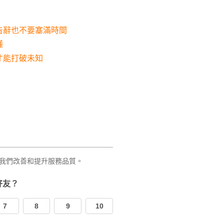
告辭也不要塞滿時間
懂
才能打破未知
我們改善和提升服務品質。
好友？
7
8
9
10