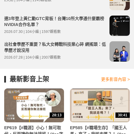
2天前 | 104小編 | 1145觀看數
連3年登上黃仁勳GTC背板！台灣10所大學憑什麼霸榜
NVIDIA合作名單？
2026.07.30 | 104小編 | 1597觀看數
出社會學歷不重要？私大女轉戰科技業心碎 網搖頭：低
學歷才說沒用
2026.07.28 | 104小編 | 2007觀看數
最新影音上架
更多影音內容 >
28:13
30:41
EP619【#職涯】小心！無可取
EP585【#職場生存】「國王人