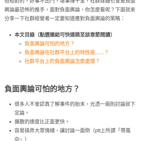
但相對的，好事不出門，壞事傳千里，社群媒體也會是負面
輿論最恐怖的推手，面對負面輿論，你怎麼看呢？下面就來
分享一下社群經營者一定要知道應對負面輿論的策略：
本文目錄（點選連結可快速跳至該章節閱讀）
負面輿論可怕的地方？
負面輿論在社群平台上的特性是...…？
社群平台上的負面輿論怎麼處理？
負面輿論可怕的地方？
很多人不會認真了解事件的始末，光憑一兩則討論就下
定論。
擴散的速度比正面更快。
容易操弄大眾情緒，讓討論一面倒（ptt上所謂「帶風
向」）