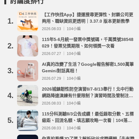
討論度排行
【工作快找App】捷運搜尋更彈性、封鎖公司更
1.
夠用、職缺資訊更透明｜3.37.0 版本更新教學
2026.08.03 ｜ 104小編
115年5-6月統一發票中獎號碼，千萬獎號38548
2.
029！發票兌獎期限、如何領獎一次看
2026.07.27 ｜ 104小編
AI真的改變了生活？Google報告解密1,500萬筆
3.
Gemini對話真相！
2026.07.29 ｜ 104小編
2026城鎮韌性防空演習8/7-8/13舉行！北中行動
4.
網路降速演練有什麼限制？演習時間及管制注意
事項整理
2026.08.03 ｜ 104小編
115分科測驗8/3公告成績！最低錄取分數、五標
5.
級距、回流名額、填志願攻略一次看｜104落點
分析
2026.08.03 ｜ 104小編
你真的看懂JD了嗎？解析矽谷求職邏輯「先有職