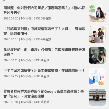
面試題「你對我們公司產品／服務熟悉嗎？」3種NG回
答凶多吉少
2026.03.20 | 104小編 | 29520觀看數
「我認真又耐操」面試說這就落伍了！人資：「雙向印
證」論述最加分
2026.04.14 | 104小編 | 21309觀看數
產品經理的「向上管理」必修課：老闆需求變來變去怎
麼辦？
2026.04.23 | 104小編 | 4435觀看數
下半年留才怎麼守？用員工體驗數據，在離職前出手！
2026.07.27 | 104小編 | 2081觀看數
冒牌者症候群怎麼克服？前Google高階主管建議：學
會「無恥」，其實沒那麼糟
2026.03.31 | 104小編 | 4430觀看數