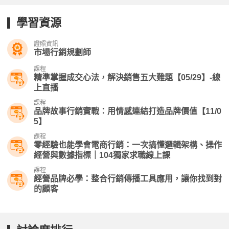
學習資源
證照資訊
市場行銷規劃師
課程
精準掌握成交心法，解決銷售五大難題【05/29】-線
上直播
課程
品牌故事行銷實戰：用情感連結打造品牌價值【11/0
5】
課程
零經驗也能學會電商行銷：一次搞懂邏輯架構、操作
經營與數據指標｜104獨家求職線上課
課程
經營品牌必學：整合行銷傳播工具應用，讓你找到對
的顧客