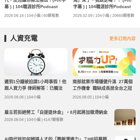
代，反而讓你無法接班！(#cc字
馬」來了，我該走嗎？！ (#cc
幕 ) | 104職涯診所Podcast
字幕 ) | 104職涯診所Podcast
2026.06.18 | 104小編 | 60觀看數
2026.02.09 | 104小編 | 20660觀看數
人資充電
更多訂閱內容
遲到1分鐘被迫請1小時事假！他
南部就業市場穩健升溫 27萬個
跟人資力爭 律師解答：已觸法
工作機會 職缺成長居全台之冠
2026.08.06 | 104小編
2026.08.05 | 104小編
雇主若拒絕勞工「自提退休金」，8月起將加徵滯納金
2026.08.04 | 104小編 | 4147觀看數
AI時代該如何辨識人才的「簡報溝通力」？HR招募篩