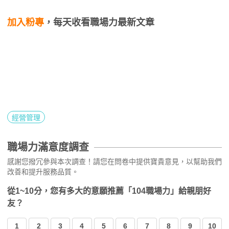
加入粉專
，每天收看職場力最新文章
經營管理
職場力滿意度調查
感謝您撥冗參與本次調查！請您在問卷中提供寶貴意見，以幫助我們
改善和提升服務品質。
從1~10分，您有多大的意願推薦「104職場力」給親朋好
友？
1
2
3
4
5
6
7
8
9
10