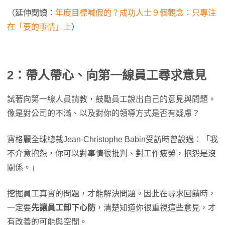
（延伸閱讀：
年度目標喊假的？成功人士９個觀念：只專注
在「要的事情」上
）
2：帶人帶心、向第一線員工尋求意見
試著向第一線人員請教，鼓勵員工說出自己的意見與問題。
像是對公司的不滿、以及對你的領導方式是否有疑慮？
寶格麗全球總裁Jean-Christophe Babin受訪時曾說過：「我
不介意抱怨，你可以對事情很批判、對工作疲勞，抱怨是沒
關係。」
挖掘員工真實的問題，才能解決問題。因此在尋求回饋時，
一定要
先讓員工卸下心防
，清楚知道你很重視這些意見，才
有改善的可能與空間。