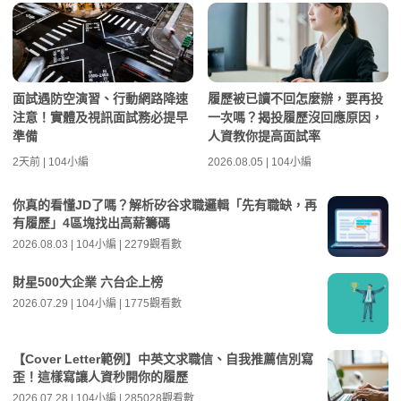
面試遇防空演習、行動網路降速
履歷被已讀不回怎麼辦，要再投
注意！實體及視訊面試務必提早
一次嗎？揭投履歷沒回應原因，
準備
人資教你提高面試率
2天前 | 104小編
2026.08.05 | 104小編
你真的看懂JD了嗎？解析矽谷求職邏輯「先有職缺，再
有履歷」4區塊找出高薪籌碼
2026.08.03 | 104小編 | 2279觀看數
財星500大企業 六台企上榜
2026.07.29 | 104小編 | 1775觀看數
【Cover Letter範例】中英文求職信、自我推薦信別寫
歪！這樣寫讓人資秒開你的履歷
2026.07.28 | 104小編 | 285028觀看數