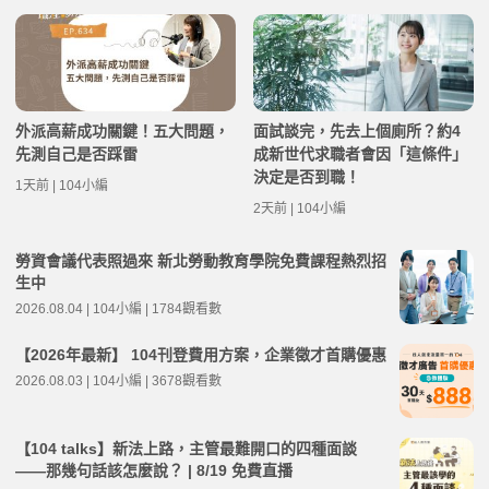
外派高薪成功關鍵！五大問題，
面試談完，先去上個廁所？約4
先測自己是否踩雷
成新世代求職者會因「這條件」
決定是否到職！
1天前 | 104小編
2天前 | 104小編
勞資會議代表照過來 新北勞動教育學院免費課程熱烈招
生中
2026.08.04 | 104小編 | 1784觀看數
【2026年最新】 104刊登費用方案，企業徵才首購優惠
2026.08.03 | 104小編 | 3678觀看數
【104 talks】新法上路，主管最難開口的四種面談
——那幾句話該怎麼說？ | 8/19 免費直播