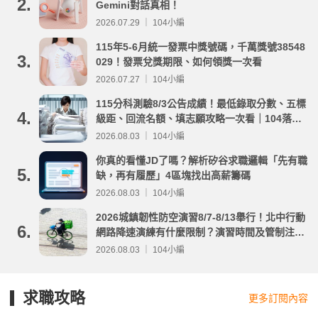
2.
Gemini對話真相！
2026.07.29 ｜ 104小編
115年5-6月統一發票中獎號碼，千萬獎號38548
3.
029！發票兌獎期限、如何領獎一次看
2026.07.27 ｜ 104小編
115分科測驗8/3公告成績！最低錄取分數、五標
4.
級距、回流名額、填志願攻略一次看｜104落點
分析
2026.08.03 ｜ 104小編
你真的看懂JD了嗎？解析矽谷求職邏輯「先有職
5.
缺，再有履歷」4區塊找出高薪籌碼
2026.08.03 ｜ 104小編
2026城鎮韌性防空演習8/7-8/13舉行！北中行動
6.
網路降速演練有什麼限制？演習時間及管制注意
事項整理
2026.08.03 ｜ 104小編
求職攻略
更多訂閱內容