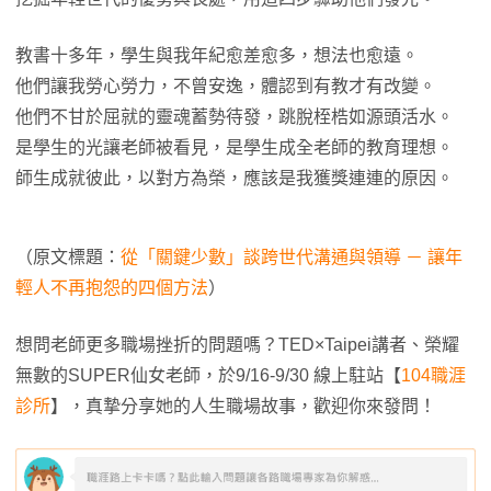
教書十多年，學生與我年紀愈差愈多，想法也愈遠。
他們讓我勞心勞力，不曾安逸，體認到有教才有改變。
他們不甘於屈就的靈魂蓄勢待發，跳脫桎梏如源頭活水。
是學生的光讓老師被看見，是學生成全老師的教育理想。
師生成就彼此，以對方為榮，應該是我獲獎連連的原因。
（原文標題：
從「關鍵少數」談跨世代溝通與領導 － 讓年
輕人不再抱怨的四個方法
）
想問老師更多職場挫折的問題嗎？TED×Taipei講者、榮耀
無數的SUPER仙女老師，於9/16-9/30 線上駐站【
104職涯
診所
】，真摯分享她的人生職場故事，歡迎你來發問！