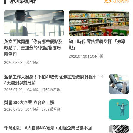
求職攻略
更多訂閱內容
英文面試問題「你有哪些優點及
缺工時代 零售業轉型打 「效率
缺點？」更加分的6招回答技巧
戰」
附例句
2026.07.30 | 104小編
2026.08.03 | 104小編
藍領工作大翻身！不怕AI取代 企業主管改開計程車：1
2天賺到以前月薪
2026.07.29 | 104小編 | 1760觀看數
財星500大企業 六台企上榜
2026.07.29 | 104小編 | 1758觀看數
千萬別犯！8大自傳NG寫法，別怪企業已讀不回