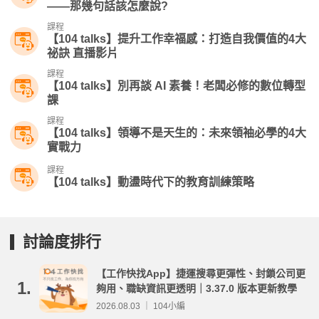
——那幾句話該怎麼說?
課程
【104 talks】提升工作幸福感：打造自我價值的4大
祕訣 直播影片
課程
【104 talks】別再談 AI 素養！老闆必修的數位轉型
課​
課程
【104 talks】領導不是天生的：未來領袖必學的4大
實戰力
課程
【104 talks】動盪時代下的教育訓練策略
討論度排行
【工作快找App】捷運搜尋更彈性、封鎖公司更
1.
夠用、職缺資訊更透明｜3.37.0 版本更新教學
2026.08.03 ｜ 104小編