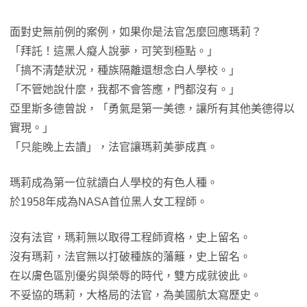
面對史無前例的案例，如果你是法官怎麼回應瑪莉？
「拜託！這黑人癡人說夢，可笑到極點。」
「搞不清楚狀況，種族隔離還想念白人學校。」
「不管她說什麼，我都不會答應，門都沒有。」
亞里斯多德曾說，「勇氣是第一美德，讓所有其他美德得以
實現。」
「只能晚上去讀」，法官讓瑪莉美夢成真。
瑪莉成為第一位就讀白人學校的有色人種。
於1958年成為NASA首位黑人女工程師。
沒有法官，瑪莉無以取得工程師資格，史上留名。
沒有瑪莉，法官無以打破種族的藩籬，史上留名。
在以膚色區別優劣與榮辱的時代，雙方成就彼此。
不妥協的瑪莉，大格局的法官，為美國航太寫歷史。