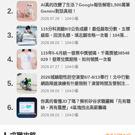
AI真的改變了生活？Google報告解密1,500萬筆
2.
Gemini對話真相！
2026.07.29 ｜ 104小編
115分科測驗8/3公告成績！最低錄取分數、五標
3.
級距、回流名額、填志願攻略一次看｜104落點
分析
2026.08.03 ｜ 104小編
115年5-6月統一發票中獎號碼，千萬獎號38548
4.
029！發票兌獎期限、如何領獎一次看
2026.07.27 ｜ 104小編
2026城鎮韌性防空演習8/7-8/13舉行！北中行動
5.
網路降速演練有什麼限制？演習時間及管制注意
事項整理
2026.08.03 ｜ 104小編
你真的看懂JD了嗎？解析矽谷求職邏輯「先有職
6.
缺，再有履歷」4區塊找出高薪籌碼
2026.08.03 ｜ 104小編