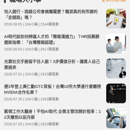
怕入錯行、挑錯公司會搞爛履歷？職涯真的有所謂的
「走錯路」嗎？
2026.08.05 | 104小編 | 1544觀看數
AI時代該如何辨識人才的「簡報溝通力」？HR招募篩
選新指標：「台灣簡報認證」
2026.08.03 | 104小編 | 2017觀看數
光靠社交手腕留不住人脈！3步價值分析，讓貴人自己
靠過來
2026.07.31 | 104小編 | 1915觀看數
連3年登上黃仁勳GTC背板！台灣10所大學憑什麼霸榜
NVIDIA合作名單？
2026.07.30 | 104小編 | 1593觀看數
藍領工作大翻身！不怕AI取代 企業主管改開計程車：1
2天賺到以前月薪
2026.07.29 | 104小編 | 1820觀看數