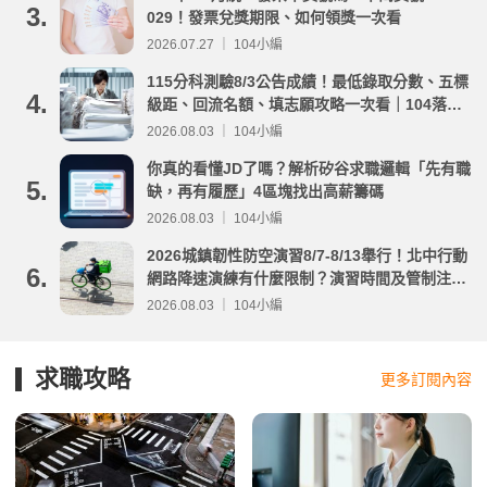
3.
029！發票兌獎期限、如何領獎一次看
2026.07.27 ｜ 104小編
115分科測驗8/3公告成績！最低錄取分數、五標
4.
級距、回流名額、填志願攻略一次看｜104落點
分析
2026.08.03 ｜ 104小編
你真的看懂JD了嗎？解析矽谷求職邏輯「先有職
5.
缺，再有履歷」4區塊找出高薪籌碼
2026.08.03 ｜ 104小編
2026城鎮韌性防空演習8/7-8/13舉行！北中行動
6.
網路降速演練有什麼限制？演習時間及管制注意
事項整理
2026.08.03 ｜ 104小編
求職攻略
更多訂閱內容