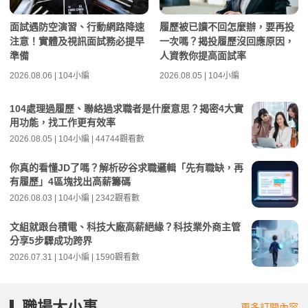
面試遇防空演習、行動網路降速
履歷被已讀不回怎麼辦，要再投
注意！實體及視訊面試務必提早
一次嗎？揭投履歷沒回應原因，
準備
人資教你提高面試率
2026.08.06 | 104小編
2026.08.05 | 104小編
104處理過履歷、聯絡過求職者是什麼意思？揭密4大實
用功能，找工作更有效率
2026.08.05 | 104小編 | 44744觀看數
你真的看懂JD了嗎？解析矽谷求職邏輯「先有職缺，再
有履歷」4區塊找出高薪籌碼
2026.08.03 | 104小編 | 2342觀看數
文組就跟台積電、科技大廠高薪絕緣？科技業外商主管
分享5步驟成功跨界
2026.07.31 | 104小編 | 1590觀看數
職場大小事
更多訂閱內容