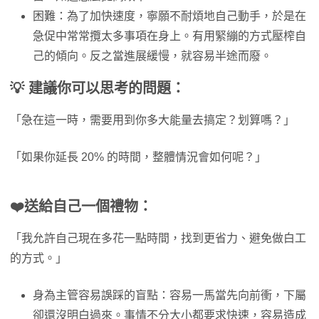
困難：為了加快速度，寧願不耐煩地自己動手，於是在
急促中常常攬太多事項在身上。有用緊繃的方式壓榨自
己的傾向。反之當進展緩慢，就容易半途而廢。
💡 建議你可以思考的問題：
「急在這一時，需要用到你多大能量去搞定？划算嗎？」
「如果你延長 20% 的時間，整體情況會如何呢？」
❤️
送給自己一個禮物：
「我允許自己現在多花一點時間，找到更省力、避免做白工
的方式。」
身為主管容易誤踩的盲點：容易一馬當先向前衝，下屬
卻還沒明白過來。事情不分大小都要求快速，容易造成