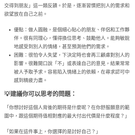
交得到朋友」這一類反饋。於是，逐漸習慣把別人的需求和
欲望放在自己之前。
優點：做人圓融，是個細心貼心的朋友、伴侶和工作夥
伴。很有同理心，懂得換位思考、鼓勵他人。能夠敏銳
地感受到別人的情緒，甚至預測他們的需求。
困難：很怕令人失望，下決定時也會再三顧慮對別人的
影響。很難開口說「不」或表達自己的意見，結果常常
被人予取予求。容易陷入情緒上的依賴，在尋求認可中
感到精疲力盡。
💡
建議你可以思考的問題：
「你想討好這個人背後的期待是什麼呢？在你舒服願意的範
圍中，跟這個期待值相對應的最大付出代價是什麼程度？」
「如果在這件事上，你選擇的是討好自己？」