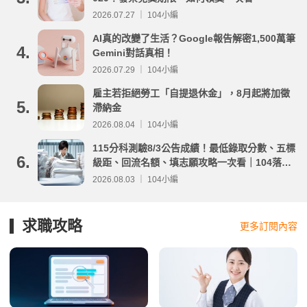
2026.07.27 ｜ 104小編
AI真的改變了生活？Google報告解密1,500萬筆
4.
Gemini對話真相！
2026.07.29 ｜ 104小編
雇主若拒絕勞工「自提退休金」，8月起將加徵
5.
滯納金
2026.08.04 ｜ 104小編
115分科測驗8/3公告成績！最低錄取分數、五標
6.
級距、回流名額、填志願攻略一次看｜104落點
分析
2026.08.03 ｜ 104小編
求職攻略
更多訂閱內容