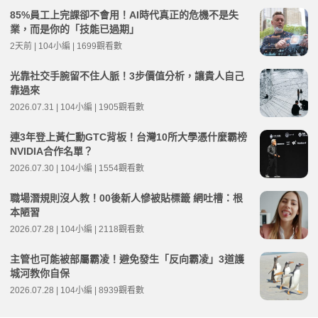
85%員工上完課卻不會用！AI時代真正的危機不是失
業，而是你的「技能已過期」
2天前 | 104小編 | 1699觀看數
光靠社交手腕留不住人脈！3步價值分析，讓貴人自己
靠過來
2026.07.31 | 104小編 | 1905觀看數
連3年登上黃仁勳GTC背板！台灣10所大學憑什麼霸榜
NVIDIA合作名單？
2026.07.30 | 104小編 | 1554觀看數
職場潛規則沒人教！00後新人慘被貼標籤 網吐槽：根
本陋習
2026.07.28 | 104小編 | 2118觀看數
主管也可能被部屬霸凌！避免發生「反向霸凌」3道護
城河教你自保
2026.07.28 | 104小編 | 8939觀看數