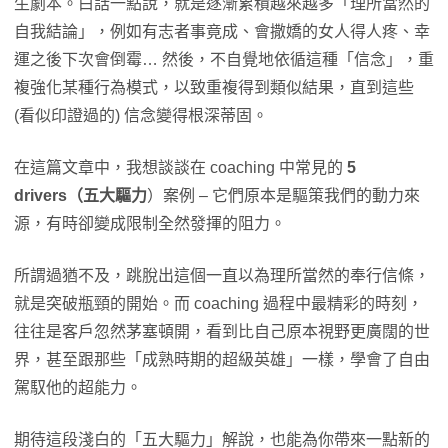
生劇本。白話一點說，就是逐漸累積越來越多「理所當然的
自我結論」，例如有志者事竟成、會撒嬌的女人得人疼、幸
運之後下次會倒霉… 然後，不自覺地依循這種「信念」，重
複強化某種行為模式，以致重複得到類似結果，直到這些
(看似印證過的) 信念變得根深蒂固。
在這篇文章中，我想談談在 coaching 中常見的
5
drivers（五大驅力
）案例 – 它們原本是驅策我們的動力來
源，有時卻變成限制全然發揮的阻力。
所謂過猶不及，跳脫出這個一直以為理所當然的奉行信條，
就是突破瓶頸的開始。而 coaching 過程中最精彩的時刻，
往往是客戶忽然茅塞頓開，看到比自己原本視野更廣闊的世
界，甚至跟那些「成熟時期的超級英雄」一樣，學會了自由
駕馭他的超能力。
期待這段淺白的「五大驅力」解說，也能為你帶來一點新的