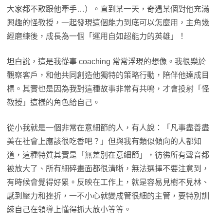
大家都不敢跟他牽手…）。直到某一天，奇遇某個對他充滿
興趣的怪教授，一起發現這個能力到底可以怎麼用，主角幾
經磨練後，成長為一個「運用自如超能力的英雄」！
坦白說，這是我從事 coaching 常常浮現的想像。我很樂於
觀察客戶，和他共同創造他獨特的策略行動，陪伴他達成目
標。其實也是因為我對這種故事非常有共鳴，才會投射「怪
教授」這樣的角色給自己。
從小我就是一個非常在意細節的人，有人說：「凡事盡善盡
美在社會上應該很吃香吧？」但與我有類似傾向的人都知
道，這種特質其實是「無差別在意細節」，彷彿所有聲音都
被放大了、所有細碎畫面都很清晰，無法選擇不要注意到，
有時候會覺得好累。反映在工作上，就是容易見樹不見林、
感到壓力和挫折，一不小心就變成管很細的主管，要特別訓
練自己在領導上懂得抓大放小等等。