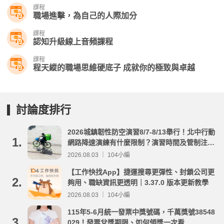
課程
職場進擊，為自己的人際加分
課程
認知升級線上音頻課程
課程
程天縱的職場思維硬底子 成就你的極致與卓越
討論度排行
2026城鎮韌性防空演習8/7-8/13舉行！北中行動
1.
網路降速演練有什麼限制？演習時間及管制注意
事項整理
2026.08.03 ｜ 104小編
【工作快找App】捷運搜尋更彈性、封鎖公司更
2.
夠用、職缺資訊更透明｜3.37.0 版本更新教學
2026.08.03 ｜ 104小編
115年5-6月統一發票中獎號碼，千萬獎號38548
3.
029！發票兌獎期限、如何領獎一次看