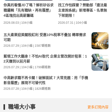
你真的看懂JD了嗎？解析矽谷求
找工作怕踩雷？勞動部「違法雇
職邏輯「先有職缺，再有履歷」
主查詢系統」新增專區、名單無
4區塊找出高薪籌碼
下架期限！
2026.08.03 | 104小編
2026.07.31 | 104小編
五大產業迎美關稅紅利 受惠10%稅率不疊加 轉單需求
可期
2026.07.29 | 104小編 | 1587觀看數
藍領工作大翻身！不怕AI取代 企業主管改開計程車：1
2天賺到以前月薪
2026.07.29 | 104小編 | 1799觀看數
中高齡求職不再卡關！破解面試 7 大常見題：用「手機
影音履歷」展現不可替代性
2026.07.28 | 104小編 | 1826觀看數
職場大小事
更多訂閱內容