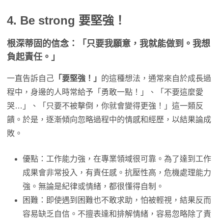
4. Be strong 要堅強！
根深蒂固的信念：「只要我願意，我就能做到。我想
負起責任。」
一直告訴自己
「要堅強！」
的這種想法，通常來自於成長過
程中，身邊的人時常給予「勇敢一點！」、「不要這麼愛
哭…」、「只要不被擊倒，你就會變得更強！」這一類反
饋。於是，逐漸傾向忽略過程中的情感和經歷，以結果論成
敗。
優點：工作能力強，在專業領域很可靠。為了達到工作
成果會非常投入，有責任感。抗壓性高，危機處理能力
強。無論是紀律或情緒，都很懂得自制。
困難：即使遇到困難也不敢求助，怕被輕視，結果反而
容易缺乏自信。不擅表達和排解情緒，容易忽略除了責