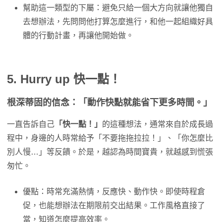
幫助這一類型的下屬：避免只給一個大方向就讓他獨自
去想辦法，先問問他打算怎麼進行，和他一起組織好具
體的行動計畫，再讓他開始做。
5. Hurry up 快一點！
根深蒂固的信念：「動作快點就能省下更多時間。」
一直告訴自己
「快一點！」
的這種想法，通常來自於成長過
程中，身邊的人時常給予「不要拖拖拉拉！」、「你怎麼比
別人慢…」等反饋。於是，越認為時間寶貴，就越感到慌張
匆忙。
優點：時常充滿熱情，反應快、動作快。即使時程倉
促，也能想辦法在期限前交出結果。工作風格直接了
當，知道怎麼提高效率。