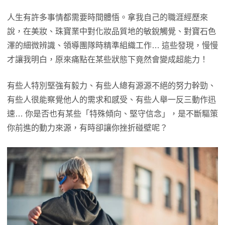
人生有許多事情都需要時間體悟。拿我自己的職涯經歷來
說，在美妝、珠寶業中對化妝品質地的敏銳觸覺、對寶石色
澤的細微辨識、領導團隊時精準組織工作… 這些發現，慢慢
才讓我明白，原來痛點在某些狀態下竟然會變成超能力！
有些人特別堅強有毅力、有些人總有源源不絕的努力幹勁、
有些人很能察覺他人的需求和感受、有些人舉一反三動作迅
速… 你是否也有某些「特殊傾向、堅守信念」，是不斷驅策
你前進的動力來源，有時卻讓你挫折碰壁呢？