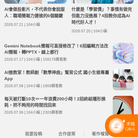
AI會做投影片，不代表你會說服
什麼是「學習債」？事情有做完
人：職場簡報力健檢的6個關鍵
但能力沒進展？4招教你成為AI
時代好人才！
2026.07.21 | 104小編
2026.07.20 | 104小編
Gemini Notebook簡報可直接修改了！6招編輯方法改
AI簡報，轉PPTX、線上都行
2026.07.17 | 104小編 | 158178觀看數
AI進教室！教師創「數學神曲」幫背公式 國小生做專屬
App
2026.07.08 | 104小編 | 1908觀看數
每天被打斷10次＝一年浪費200小時！2招終結隱形損
耗，把不夠用的時間找回來
2026.07.06 | 104小編 | 2303觀看數
我要投稿
合作提案
著作權聲明