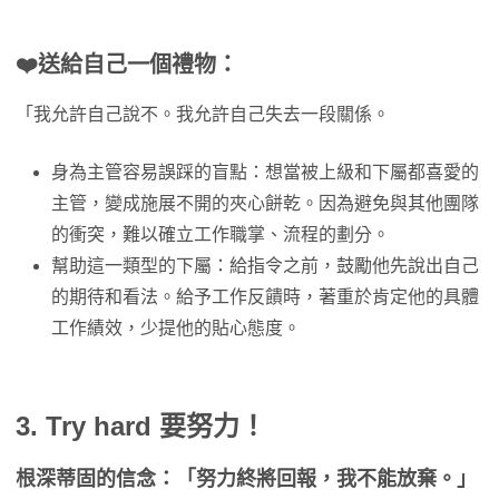
❤️
送給自己一個禮物：
「我允許自己說不。我允許自己失去一段關係。
身為主管容易誤踩的盲點：想當被上級和下屬都喜愛的
主管，變成施展不開的夾心餅乾。因為避免與其他團隊
的衝突，難以確立工作職掌、流程的劃分。
幫助這一類型的下屬：給指令之前，鼓勵他先說出自己
的期待和看法。給予工作反饋時，著重於肯定他的具體
工作績效，少提他的貼心態度。
3. Try hard 要努力！
根深蒂固的信念：「努力終將回報，我不能放棄。」