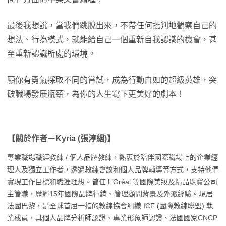
最後我想說，當我們跳脫出來，不帶任何批判地觀察自己的
想法、行為模式，就能給自己一個重新自我認識的機會，甚
至重新認識所處的環境。
願你有勇氣採取不同的嘗試，成為行動自如的超級英雄，突
破職場發展瓶頸，為你的人生寫下更美好的劇本！
【關於作者－Kyria (張淳絪)】
專業職場職涯教練 / 個人品牌教練，熱衷於陪伴國際職場上的企業經
理人及獨立工作者，透過教練會談和個人品牌輔導等方式，支持他們
實現工作目標和職涯理想。曾任 L’Oréal 等國際美妝及精品珠寶公司
主管職，歷經15年國際品牌行銷、管理顧問背景及外派經驗。現居
法國巴黎，是全球首屈一指的教練協會組織 ICF (國際教練聯盟) 執
業成員，具個人品牌分析師認證、專業形象師認證、法國國家CNCP