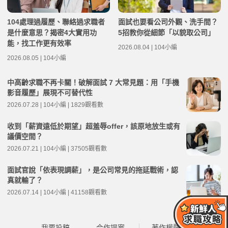
104處理過履歷、聯絡過求職者
面試也要看公司外觀、洗手間？
是什麼意思？揭密4大實用功
5招教你從細節「以貌取公司」
能，找工作更有效率
2026.08.04 | 104小編
2026.08.05 | 104小編
中高齡求職不再卡關！破解面試 7 大常見題：用「手機
影音履歷」展現不可替代性
2026.07.28 | 104小編 | 1829觀看數
收到「薪資遠低於期望」超羞辱offer，該原地放生或有
議價空間？
2026.07.21 | 104小編 | 37505觀看數
面試官說「依表現調薪」，是公司常見的拖延戰術，認
真就輸了？
2026.07.14 | 104小編 | 41158觀看數
我要投稿
合作提案
著作權聲明