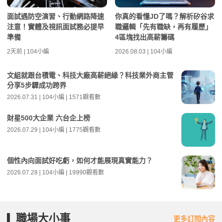
面試遇防空演習、行動網路降速
你真的看懂JD了嗎？解析矽谷求
注意！實體及視訊面試務必提早
職邏輯「先有職缺，再有履歷」
準備
4區塊找出高薪籌碼
2天前 | 104小編
2026.08.03 | 104小編
文組就跟台積電、科技大廠高薪絕緣？科技業外商主管
分享5步驟成功跨界
2026.07.31 | 104小編 | 1571觀看數
財星500大企業 六台企上榜
2026.07.29 | 104小編 | 1775觀看數
個性內向面試好吃虧，如何才能展現真實能力？
2026.07.28 | 104小編 | 19990觀看數
職場大小事
更多訂閱內容