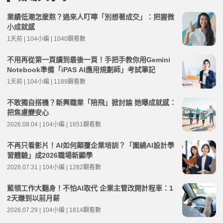
業績低潮怎麼熬？過來人叮嚀「別想著成交」：把握微
小成就感
1天前 | 104小編 | 1040觀看數
不用再從第一頁讀到最後一頁！手把手教你用Gemini
Notebook準備「iPAS AI應用規劃師」考試筆記
1天前 | 104小編 | 1189觀看數
不敢獨自搭機？新興職業「陪飛」掀討論 她曝成就感：
把焦慮變安心
2026.08.04 | 104小編 | 1651觀看數
不再只看影片！AI如何顛覆企業培訓？「圍繞AI設計學
習體驗」成2026職場新顯學
2026.07.31 | 104小編 | 1282觀看數
藍領工作大翻身！不怕AI取代 企業主管改開計程車：1
2天賺到以前月薪
2026.07.29 | 104小編 | 1814觀看數