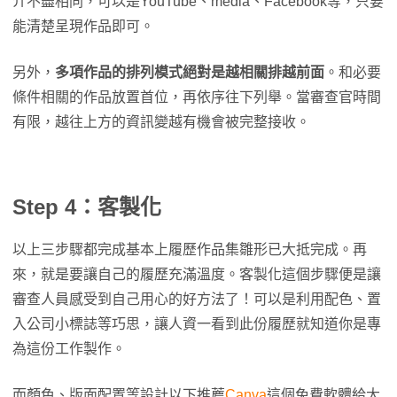
介不盡相同，可以是YouTube、media、Facebook等，只要
能清楚呈現作品即可。
另外，
多項作品的排列模式絕對是越相關排越前面
。和必要
條件相關的作品放置首位，再依序往下列舉。當審查官時間
有限，越往上方的資訊變越有機會被完整接收。
Step 4：客製化
以上三步驟都完成基本上履歷作品集雛形已大抵完成。再
來，就是要讓自己的履歷充滿溫度。客製化這個步驟便是讓
審查人員感受到自己用心的好方法了！可以是利用配色、置
入公司小標誌等巧思，讓人資一看到此份履歷就知道你是專
為這份工作製作。
而顏色、版面配置等設計以下推薦
Canva
這個免費軟體給大