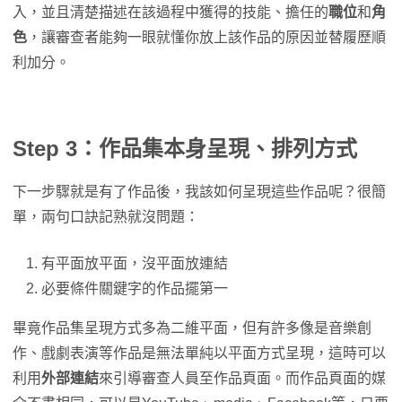
入，並且清楚描述在該過程中獲得的技能、擔任的
職位
和
角
色
，讓審查者能夠一眼就懂你放上該作品的原因並替履歷順
利加分。
Step 3：作品集本身呈現、排列方式
下一步驟就是有了作品後，我該如何呈現這些作品呢？很簡
單，兩句口訣記熟就沒問題：
有平面放平面，沒平面放連結
必要條件關鍵字的作品擺第一
畢竟作品集呈現方式多為二維平面，但有許多像是音樂創
作、戲劇表演等作品是無法單純以平面方式呈現，這時可以
利用
外部連結
來引導審查人員至作品頁面。而作品頁面的媒