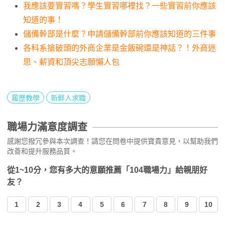
我應該要實習嗎？學生實習哪裡找？一些實習前你應該
知道的事！
儲備幹部是什麼？申請儲備幹部前你應該知道的三件事
各科系搶破頭的外商企業是金飯碗還是神話？！外商迷
思、薪資和頂尖志願懶人包
履歷教學
新鮮人求職
職場力滿意度調查
感謝您撥冗參與本次調查！請您在問卷中提供寶貴意見，以幫助我們
改善和提升服務品質。
從1~10分，您有多大的意願推薦「104職場力」給親朋好
友？
1
2
3
4
5
6
7
8
9
10