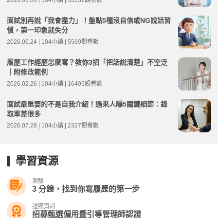
面試別再說「我會盡力」！盤點5種沒自信或NG說話習
慣，第一印象就失分
2026.06.24 | 104小編 | 5569觀看數
履歷工作經歷怎麼寫？教你3招「把話說清楚」不空泛
｜附修改範例
2026.02.26 | 104小編 | 16405觀看數
面試最重要的不是自我介紹！過來人曝5關鍵細節：錄
取率差很多
2026.07.28 | 104小編 | 2327觀看數
學習資源
測驗
3 分鐘，找到你寫履歷的第一步
證照資訊
招募甄選僱用暨引導管理師認證