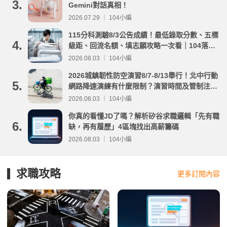
3.
Gemini對話真相！
2026.07.29 ｜ 104小編
115分科測驗8/3公告成績！最低錄取分數、五標
4.
級距、回流名額、填志願攻略一次看｜104落點
分析
2026.08.03 ｜ 104小編
2026城鎮韌性防空演習8/7-8/13舉行！北中行動
5.
網路降速演練有什麼限制？演習時間及管制注意
事項整理
2026.08.03 ｜ 104小編
你真的看懂JD了嗎？解析矽谷求職邏輯「先有職
6.
缺，再有履歷」4區塊找出高薪籌碼
2026.08.03 ｜ 104小編
求職攻略
更多訂閱內容