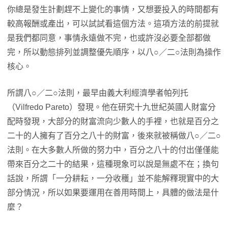
你總是發生計劃趕不上變化的事情，又想要投入的時間都有
較高報酬或產出，可以試試看這個方法。這項方法的前提就
是我們都同意，事情永遠做不完，也或許沒必要全部都做
完，所以動態排列並調整優先順序，以八○／二○法則為操作
核心。
所謂八○／二○法則，最早由義大利經濟學者帕列托
（Vilfredo Pareto）發現。他在研究十九世紀英國人財富分
配時發現，大部分的財富流向少數人的手裡，也就是百分之
二十的人擁有了百分之八十的財富，後來就被稱做八○／二○
法則。在大多數人所做的努力中，百分之八十的付出僅僅能
帶來百分之二十的結果，這種現象可以說是無處不在；換句
話說，所謂「一分耕耘，一分收穫」並不能解釋現實中的大
部分情況，所以如果要運用在善用時間上，具體的做法是什
麼？