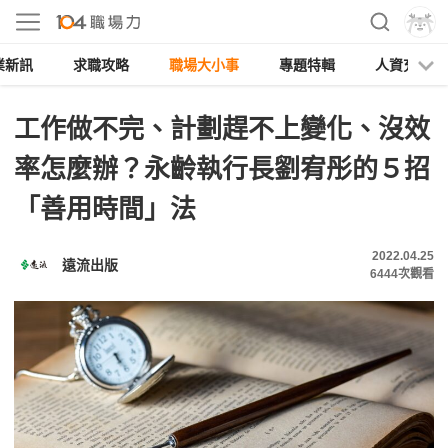
業新訊
求職攻略
職場大小事
專題特輯
人資充電
工作做不完、計劃趕不上變化、沒效
率怎麼辦？永齡執行長劉宥彤的５招
「善用時間」法
2022.04.25
遠流出版
6444
次觀看