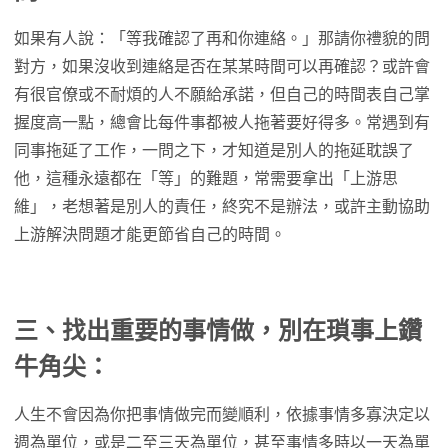
如果有人說：「等我確認了再和你連絡。」那請你禮貌的問
對方，如果沒收到連絡是否在某某時間可以再確認？或許會
有很官僚或不耐煩的人不願給承諾，但自己的時間表自己掌
握度高一點，總會比每件事都被人拖著要好得多。常遇到有
同事拖延了工作，一問之下，才知道是別人的拖延耽誤了
他，這種永遠都在「等」的難題，常需要拿出「上游思
維」，老想著是別人的責任，終究不是辦法，或許主動協助
上游解決問題才能更節省自己的時間。
三、找出重要的事情做，別在瑣事上鑽
牛角尖：
人生不會因為你把事情做完而變順利，依據事情多寡決定以
週為單位，或是二至三天為單位，甚至事情多時以一天為單