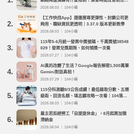
事項整理
2026.08.03 ｜ 104小編
【工作快找App】捷運搜尋更彈性、封鎖公司更
2.
夠用、職缺資訊更透明｜3.37.0 版本更新教學
2026.08.03 ｜ 104小編
115年5-6月統一發票中獎號碼，千萬獎號38548
3.
029！發票兌獎期限、如何領獎一次看
2026.07.27 ｜ 104小編
AI真的改變了生活？Google報告解密1,500萬筆
4.
Gemini對話真相！
2026.07.29 ｜ 104小編
115分科測驗8/3公告成績！最低錄取分數、五標
5.
級距、回流名額、填志願攻略一次看｜104落點
分析
2026.08.03 ｜ 104小編
雇主若拒絕勞工「自提退休金」，8月起將加徵
6.
滯納金
2026.08.04 ｜ 104小編