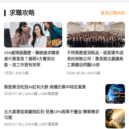
求職攻略
更多訂閱內容
104處理過履歷、聯絡過求職者
不把業務當消耗品，這家連年成
是什麼意思？揭密4大實用功
長的保險公司，靠長期主義讓員
能，找工作更有效率
工業績自然翻10倍
2天前 | 104小編
2026.08.04 | 104小編
製造業沒吃到AI紅利大餅 商機仍集中特定產業
2026.07.30 | 104小編 | 1480觀看數
五大產業迎美關稅紅利 受惠10%稅率不疊加 轉單需求
可期
2026.07.29 | 104小編 | 1587觀看數