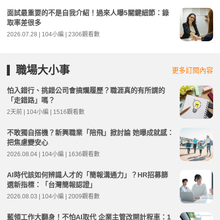
面試最重要的不是自我介紹！過來人曝5關鍵細節：錄
取率差很多
2026.07.28 | 104小編 | 2306觀看數
職場大小事
更多訂閱內容
怕入錯行、挑錯公司會搞爛履歷？職涯真的有所謂的
「走錯路」嗎？
2天前 | 104小編 | 1516觀看數
不敢獨自搭機？新興職業「陪飛」掀討論 她曝成就感：
把焦慮變安心
2026.08.04 | 104小編 | 1636觀看數
AI時代該如何辨識人才的「簡報溝通力」？HR招募篩
選新指標：「台灣簡報認證」
2026.08.03 | 104小編 | 2009觀看數
藍領工作大翻身！不怕AI取代 企業主管改開計程車：1