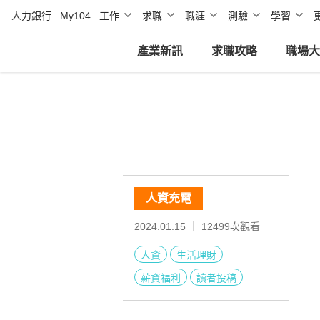
人力銀行
My104
工作
求職
職涯
測驗
學習
產業新訊
求職攻略
職場大
人資充電
2024.01.15 ｜
12499
次觀看
人資
生活理財
薪資福利
讀者投稿