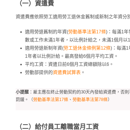
（一）資遣費
資遣費應依照勞工適用勞工退休金舊制或新制之年資分
適用勞退舊制的年資(
勞動基準法第17條
)：每滿1
數或工作未滿1年者，以比例計給之，未滿1個月以
適用勞退新制年資(
勞工退休金條例第12條
)：每滿
1年者以比例計給。最高發給6個月平均工資。
平均工資：資遣日前6個月工資總額除以6。
勞動部提供的
資遣費試算表
。
小提醒
：雇主應在終止勞動契約的30天內發給資遣費，否則可
罰鍰。（
勞動基準法第17條
、
勞動基準法第78條
）
（二）給付員工離職當月工資