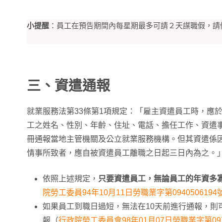
小提醒
：員工在預告期間內每星期最多可請２天謀職假，請
三、資遣通報
就業服務法第33條第1項規定：「雇主資遣員工時，應
工之姓名、性別、年齡、住址、電話、擔任工作、資遣
冊通報當地主管機關及公立就業服務機構。但其資遣係
情事所致者，應自被資遣員工離職之日起三日內為之。
依照上述規定，
只要資遣員工，無論員工的年資多
院勞工委員94年10月11日勞職業字第0940506194
如果員工到職日過短，無法在10天前進行通報，則
報（
行政院勞工委員會98年01月07日勞職業字第097