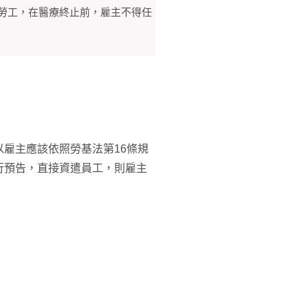
勞工，在醫療終止前，雇主不得任
雇主應該依照勞基法第16條規
行預告，直接資遣員工，則雇主