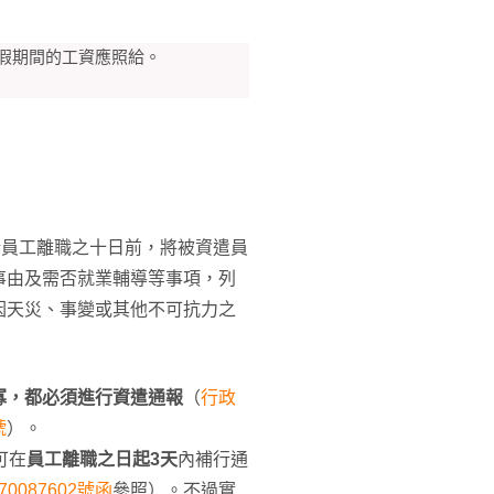
假期間的工資應照給。
於員工離職之十日前，將被資遣員
事由及需否就業輔導等事項，列
因天災、事變或其他不可抗力之
」
寡，都必須進行資遣通報
（
行政
號
）。
可在
員工離職之日起3天
內補行通
0087602號函
參照）。不過實