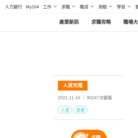
人力銀行
My104
工作
求職
職涯
測驗
學習
產業新訊
求職攻略
職場大
人資充電
2021.11.16 ｜
80247
次觀看
人資
資遣