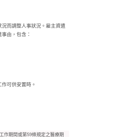
狀況而調整人事狀況。雇主資遣
遣事由，包含：
工作可供安置時。
工作期間或第59條規定之醫療期