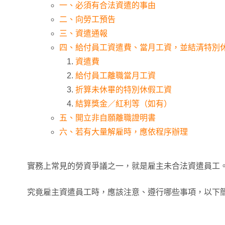
一、必須有合法資遣的事由
二、向勞工預告
三、資遣通報
四、給付員工資遣費、當月工資，並結清特別
資遣費
給付員工離職當月工資
折算未休畢的特別休假工資
結算獎金／紅利等（如有）
五、開立非自願離職證明書
六、若有大量解雇時，應依程序辦理
實務上常見的勞資爭議之一，就是雇主未合法資遣員工
究竟雇主資遣員工時，應該注意、遵行哪些事項，以下