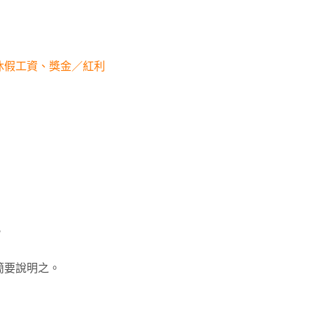
休假工資、獎金／紅利
。
簡要說明之。