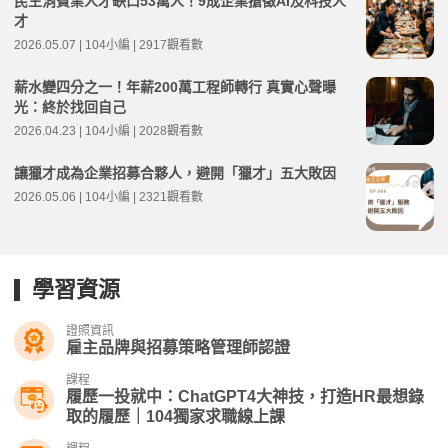
民生消費業人才缺口53萬人！9成企業搶徵AI及科技人
才
2026.05.07 | 104小編 | 2917觀看數
薪水變四分之一！年薪200萬工程師轉行 真實心聲曝
光：終於找回自己
2026.04.23 | 104小編 | 2028觀看數
讓獵才成為企業招募合夥人，避開「獵才」五大敗因
2026.05.06 | 104小編 | 2321觀看數
學習資源
證照資訊
雇主品牌與招募策略管理師認證
課程
履歷一投就中：ChatGPT4大神技，打造HR最想錄
取的履歷｜104獨家求職線上課