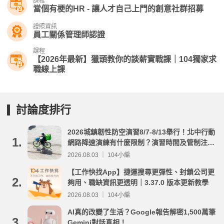
課程
當個有梗的HR - 讓人才自己上門的創意社群招募
證照資訊
員工關係管理師認證
課程
【2026年最新】獵頭教你的談薪實戰課｜104獨家求
職線上課
討論度排行
2026城鎮韌性防空演習8/7-8/13舉行！北中行動
1.
網路降速演練有什麼限制？演習時間及管制注意
事項整理
2026.08.03 ｜ 104小編
【工作快找App】捷運搜尋更彈性、封鎖公司更
2.
夠用、職缺資訊更透明｜3.37.0 版本更新教學
2026.08.03 ｜ 104小編
AI真的改變了生活？Google報告解密1,500萬筆
3.
Gemini對話真相！