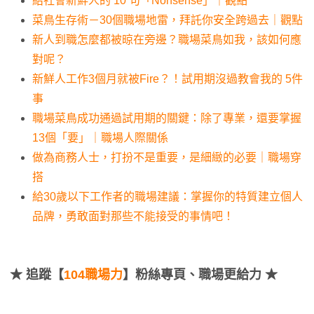
給社會新鮮人的 10 句「Nonsense」｜觀點
菜鳥生存術－30個職場地雷，拜託你安全跨過去｜觀點
新人到職怎麼都被晾在旁邊？職場菜鳥如我，該如何應
對呢？
新鮮人工作3個月就被Fire？！試用期沒過教會我的 5件
事
職場菜鳥成功通過試用期的關鍵：除了專業，還要掌握
13個「要」｜職場人際關係
做為商務人士，打扮不是重要，是細緻的必要｜職場穿
搭
給30歲以下工作者的職場建議：掌握你的特質建立個人
品牌，勇敢面對那些不能接受的事情吧！
★
追蹤【
104職場力
】粉絲專頁、職場更給力 ★