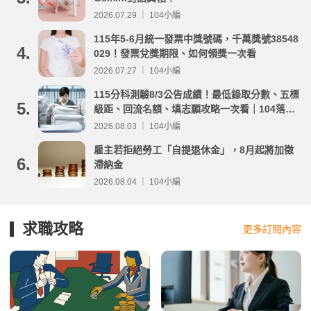
2026.07.29 ｜ 104小編
115年5-6月統一發票中獎號碼，千萬獎號38548
4.
029！發票兌獎期限、如何領獎一次看
2026.07.27 ｜ 104小編
115分科測驗8/3公告成績！最低錄取分數、五標
5.
級距、回流名額、填志願攻略一次看｜104落點
分析
2026.08.03 ｜ 104小編
雇主若拒絕勞工「自提退休金」，8月起將加徵
6.
滯納金
2026.08.04 ｜ 104小編
求職攻略
更多訂閱內容