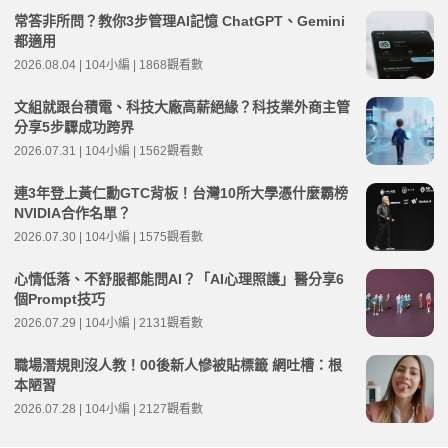
常答非所問？教你3步管理AI記憶 ChatGPT、Gemini
都適用
2026.08.04 | 104小編 | 1868觀看數
文組就跟台積電、科技大廠高薪絕緣？科技業外商主管
分享5步驟成功跨界
2026.07.31 | 104小編 | 1562觀看數
連3年登上黃仁勳GTC背板！台灣10所大學憑什麼霸榜
NVIDIA合作名單？
2026.07.30 | 104小編 | 1575觀看數
心情低落、不舒服都能問AI？「AI心理照護」醫分享6
個Prompt技巧
2026.07.29 | 104小編 | 2131觀看數
職場潛規則沒人教！00後新人慘被貼標籤 網吐槽：根
本陋習
2026.07.28 | 104小編 | 2127觀看數