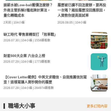
談薪水被Low-ball壓價怎麼辦？
履歷被已讀不回怎麼辦，要再投
外商主管拆解2種底牌計算法，
一次嗎？揭投履歷沒回應原因，
量化轉職成本
人資教你提高面試率
2天前 | 104小編
2026.08.05 | 104小編
缺工時代 零售業轉型打 「效率戰」
2026.07.30 | 104小編 | 1558觀看數
財星500大企業 六台企上榜
2026.07.29 | 104小編 | 1773觀看數
【Cover Letter範例】中英文求職信、自我推薦信別寫
歪！這樣寫讓人資秒開你的履歷
2026.07.28 | 104小編 | 284974觀看數
職場大小事
更多訂閱內容